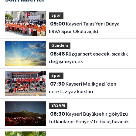
Spor
09:00
Kayseri Talas Yeni Dünya
ERVA Spor Okulu açıldı
Gündem
08:48
Rüzgar sert esecek, sıcaklık
değişmeyecek
Spor
07:30
Kayseri Melikgazi'den
ücretsiz yaz kursları
YAŞAM
06:30
Kayseri Büyükşehir gökyüzü
tutkunlarını Erciyes'te buluşturacak