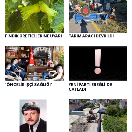
FINDIK ÜRETİCİLERİNE UYARI
TARIM ARACI DEVRİLDİ
‘ÖNCELİK İŞÇİ SAĞLIĞI’
YENİ PARTİ EREĞLİ'DE
ÇATLADI