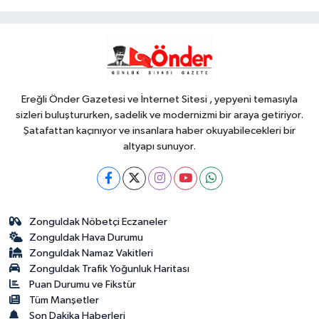
Spor
18:41
TOFAŞ potada yeni sezonu
hazır
Ereğli Önder Gazetesi ve İnternet Sitesi , yepyeni temasıyla
sizleri buluştururken, sadelik ve modernizmi bir araya getiriyor.
Şatafattan kaçınıyor ve insanlara haber okuyabilecekleri bir
altyapı sunuyor.
Zonguldak Nöbetçi Eczaneler
Zonguldak Hava Durumu
Zonguldak Namaz Vakitleri
Zonguldak Trafik Yoğunluk Haritası
Puan Durumu ve Fikstür
Tüm Manşetler
Son Dakika Haberleri