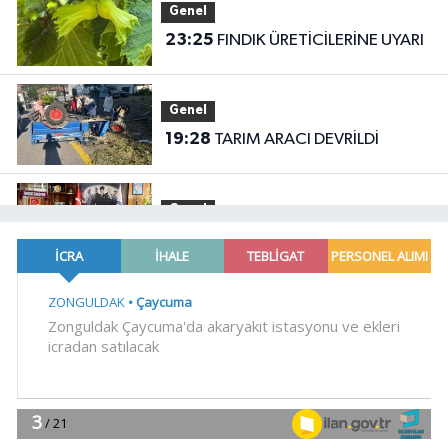
Genel
23:25
FINDIK ÜRETİCİLERİNE UYARI
Genel
19:28
TARIM ARACI DEVRİLDİ
Genel
19:25
‘ÖNCELİK İŞÇİ SAĞLIĞI’
Gündem
19:15
Cumhurbaşkanı Erdoğan'dan
'Terörsüz Türkiye' mesajı
YAŞAM
18:47
Bilecik'te Vali Sözer'den
coğrafi işaretli Kamber Biberi hasadı