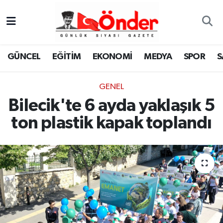
GÜNCEL
Zonguldak Nöbetçi Eczaneler
GÜNCEL
EĞİTİM
EKONOMİ
MEDYA
SPOR
S
EĞİTİM
Zonguldak Hava Durumu
GENEL
EKONOMİ
Zonguldak Namaz Vakitleri
Bilecik'te 6 ayda yaklaşık 5
MEDYA
Zonguldak Trafik Yoğunluk Haritası
ton plastik kapak toplandı
SPOR
TFF 3.Lig 4.Grup Puan Durumu ve Fikstür
SAĞLIK
Tüm Manşetler
KÜLTÜR-SANAT
Son Dakika Haberleri
YAŞAM
Haber Arşivi