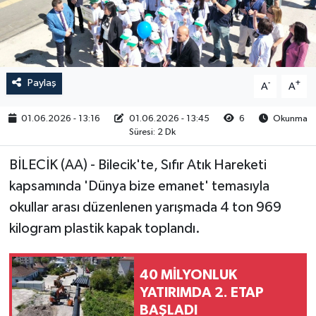
RESMİ İLAN
Paylaş
-
+
A
A
01.06.2026 - 13:16
01.06.2026 - 13:45
6
Okunma
Süresi: 2 Dk
BİLECİK (AA) - Bilecik'te, Sıfır Atık Hareketi
kapsamında 'Dünya bize emanet' temasıyla
okullar arası düzenlenen yarışmada 4 ton 969
kilogram plastik kapak toplandı.
40 MİLYONLUK
YATIRIMDA 2. ETAP
BAŞLADI