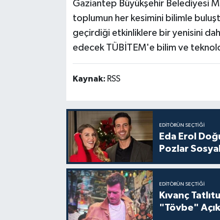
Gaziantep Büyükşehir Belediyesi M
toplumun her kesimini bilimle bulu
geçirdiği etkinliklere bir yenisini
edecek TÜBİTEM'e bilim ve teknoloj
Kaynak:
RSS
EDITÖRÜN SEÇTIĞI
Eda Erol Doğu
Pozlar Sosyal
EDITÖRÜN SEÇTIĞI
Kıvanç Tatlı
"Tövbe" Açık