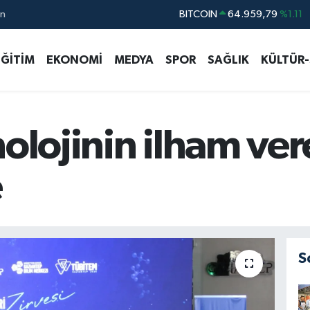
BITCOIN
64.959,79
%1.11
ın
DOLAR
47,7436
%0.18
EURO
55,2510
%0.32
EĞİTİM
EKONOMİ
MEDYA
SPOR
SAĞLIK
KÜLTÜR
STERLİN
64,4811
%0.38
GRAM ALTIN
6660.55
%0.03
BİST100
13.779
%-14
olojinin ilham ver
e
S