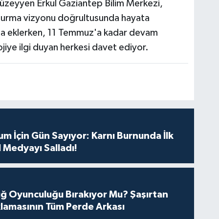
üzeyyen Erkul Gaziantep Bilim Merkezi,
şturma vizyonu doğrultusunda hayata
 daha eklerken, 11 Temmuz'a kadar devam
iye ilgi duyan herkesi davet ediyor.
m İçin Gün Sayıyor: Karnı Burnunda İlk
 Medyayı Salladı!
tuğ Oyunculuğu Bırakıyor Mu? Şaşırtan
lamasının Tüm Perde Arkası