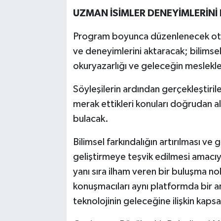
UZMAN İSİMLER DENEYİMLERİNİ
Program boyunca düzenlenecek oturu
ve deneyimlerini aktaracak; bilimsel
okuryazarlığı ve geleceğin meslekl
Söyleşilerin ardından gerçekleştiril
merak ettikleri konuları doğrudan 
bulacak.
Bilimsel farkındalığın artırılması v
geliştirmeye teşvik edilmesi amacı
yanı sıra ilham veren bir buluşma nok
konuşmacıları aynı platformda bir ara
teknolojinin geleceğine ilişkin kaps