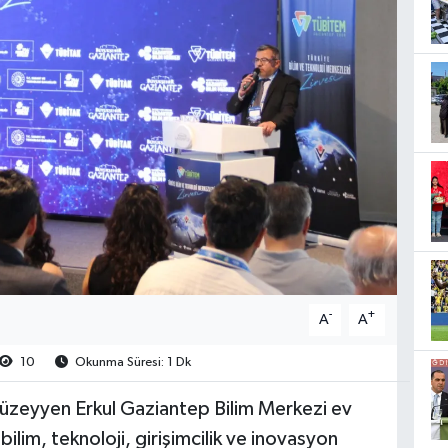
-
+
A
A
10
Okunma Süresi: 1 Dk
üzeyyen Erkul Gaziantep Bilim Merkezi ev
lim, teknoloji, girişimcilik ve inovasyon