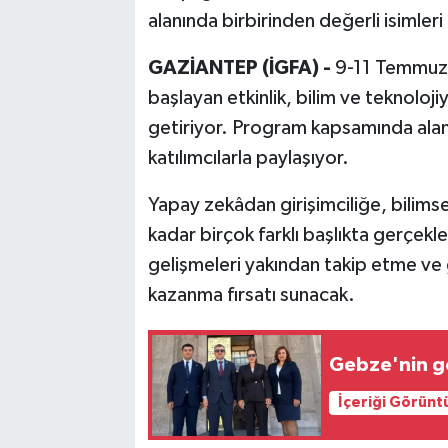
alanında birbirinden değerli isimleri 
GAZİANTEP (İGFA) -
9-11 Temmuz t
başlayan etkinlik, bilim ve teknolojiy
getiriyor. Program kapsamında alanı
katılımcılarla paylaşıyor.
Yapay zekâdan girişimciliğe, bilims
kadar birçok farklı başlıkta gerçekleş
gelişmeleri yakından takip etme ve g
kazanma fırsatı sunacak.
Gebze'nin ge
İçeriği Görünt