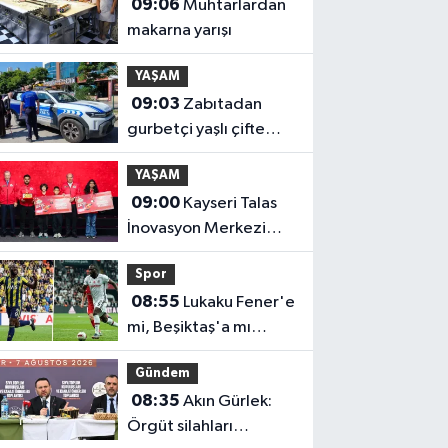
09:06
Muhtarlardan
makarna yarışı
YAŞAM
09:03
Zabıtadan
gurbetçi yaşlı çifte
yardım eli
YAŞAM
09:00
Kayseri Talas
İnovasyon Merkezi
finale kaldı
Spor
08:55
Lukaku Fener'e
mi, Beşiktaş'a mı
geliyor?
Gündem
08:35
Akın Gürlek:
Örgüt silahları