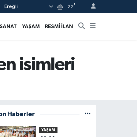
°
Ereğli
22
-SANAT
YAŞAM
RESMİ İLAN
en isimleri
on Haberler
YAŞAM