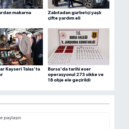
ardan makarna
Zabıtadan gurbetçi yaşlı
çifte yardım eli
lar Kayseri Talas'ta
Bursa'da tarihi eser
or
operasyonu! 273 sikke ve
18 obje ele geçirildi