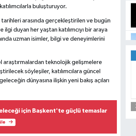
katılımcılarla buluşturuyor.
arihleri arasında gerçekleştirilen ve bugün
e ilgi duyan her yaştan katılımcıyı bir araya
nda uzman isimler, bilgi ve deneyimlerini
el araştırmalardan teknolojik gelişmelere
tirilecek söyleşiler, katılımcılara güncel
eleceğin dünyasına ilişkin yeni bakış açıları
leceği için Başkent'te güçlü temaslar
üle