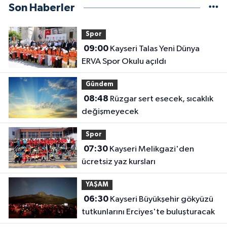
Son Haberler
Spor
09:00
Kayseri Talas Yeni Dünya
ERVA Spor Okulu açıldı
Gündem
08:48
Rüzgar sert esecek, sıcaklık
değişmeyecek
Spor
07:30
Kayseri Melikgazi'den
ücretsiz yaz kursları
YAŞAM
06:30
Kayseri Büyükşehir gökyüzü
tutkunlarını Erciyes'te buluşturacak