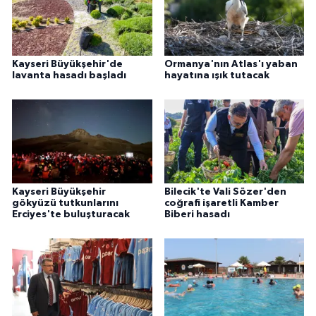
Kayseri Büyükşehir'de
Ormanya'nın Atlas'ı yaban
lavanta hasadı başladı
hayatına ışık tutacak
Kayseri Büyükşehir
Bilecik'te Vali Sözer'den
gökyüzü tutkunlarını
coğrafi işaretli Kamber
Erciyes'te buluşturacak
Biberi hasadı