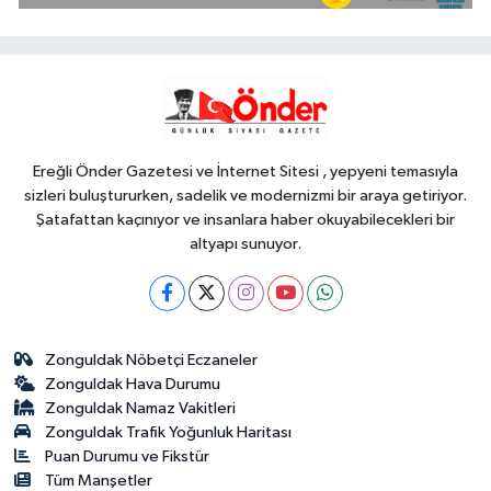
coğrafi işaretli Kamber Biberi hasadı
Spor
18:41
TOFAŞ potada yeni sezonu
hazır
Ereğli Önder Gazetesi ve İnternet Sitesi , yepyeni temasıyla
sizleri buluştururken, sadelik ve modernizmi bir araya getiriyor.
Şatafattan kaçınıyor ve insanlara haber okuyabilecekleri bir
altyapı sunuyor.
Zonguldak Nöbetçi Eczaneler
Zonguldak Hava Durumu
Zonguldak Namaz Vakitleri
Zonguldak Trafik Yoğunluk Haritası
Puan Durumu ve Fikstür
Tüm Manşetler