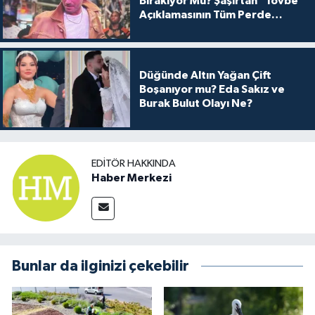
Bırakıyor Mu? Şaşırtan "Tövbe"
Açıklamasının Tüm Perde
Arkası
Düğünde Altın Yağan Çift
Boşanıyor mu? Eda Sakız ve
Burak Bulut Olayı Ne?
EDITÖR HAKKINDA
Haber Merkezi
Bunlar da ilginizi çekebilir