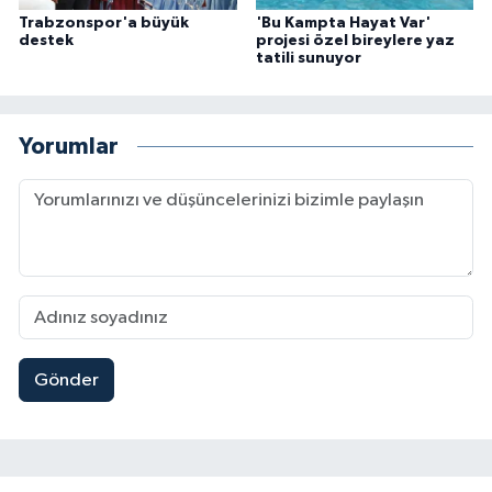
Trabzonspor'a büyük
'Bu Kampta Hayat Var'
destek
projesi özel bireylere yaz
tatili sunuyor
Yorumlar
Gönder