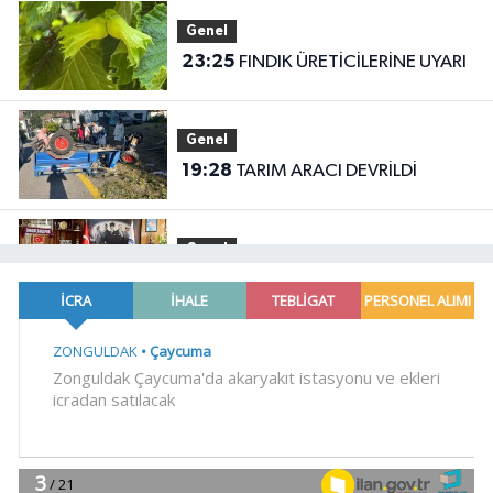
Genel
23:25
FINDIK ÜRETİCİLERİNE UYARI
Genel
19:28
TARIM ARACI DEVRİLDİ
Genel
19:25
‘ÖNCELİK İŞÇİ SAĞLIĞI’
Gündem
19:15
Cumhurbaşkanı Erdoğan'dan
'Terörsüz Türkiye' mesajı
YAŞAM
18:47
Bilecik'te Vali Sözer'den