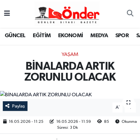
GÜNCEL
Zonguldak Nöbetçi Eczaneler
GÜNCEL
EĞİTİM
EKONOMİ
MEDYA
SPOR
S
EĞİTİM
Zonguldak Hava Durumu
YAŞAM
EKONOMİ
Zonguldak Namaz Vakitleri
BİNALARDA ARTIK
MEDYA
Zonguldak Trafik Yoğunluk Haritası
ZORUNLU OLACAK
SPOR
TFF 3.Lig 4.Grup Puan Durumu ve Fikstür
SAĞLIK
Tüm Manşetler
Paylaş
-
+
A
A
KÜLTÜR-SANAT
Son Dakika Haberleri
16.05.2026 - 11:25
16.05.2026 - 11:59
85
Okunma
Süresi: 3 Dk
YAŞAM
Haber Arşivi