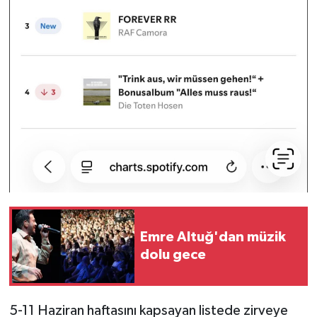
Emre Altuğ'dan müzik
dolu gece
5-11 Haziran haftasını kapsayan listede zirveye