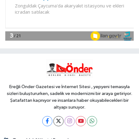
23:29
Anadolu Otoyolu'nda
kamyonet çekiciye çarptı!
Genel
21:59
18 YAŞINDAKİ MİRAÇ
HAYATINI KAYBETTİ
Genel
19:59
“KENDİ İRADELERİYLE KABUL
ETMEDİLER!..”
Ereğli Önder Gazetesi ve İnternet Sitesi , yepyeni temasıyla
sizleri buluştururken, sadelik ve modernizmi bir araya getiriyor.
Şatafattan kaçınıyor ve insanlara haber okuyabilecekleri bir
altyapı sunuyor.