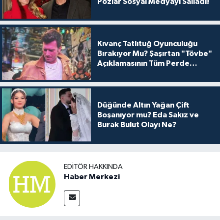
Pozlar Sosyal Medyayı Salladı!
Kıvanç Tatlıtuğ Oyunculuğu
Bırakıyor Mu? Şaşırtan "Tövbe"
Açıklamasının Tüm Perde
Arkası
Düğünde Altın Yağan Çift
Boşanıyor mu? Eda Sakız ve
Burak Bulut Olayı Ne?
EDITÖR HAKKINDA
Haber Merkezi