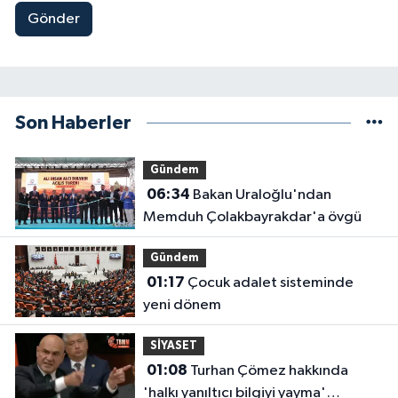
Gönder
Son Haberler
Gündem
06:34
Bakan Uraloğlu'ndan
Memduh Çolakbayrakdar'a övgü
Gündem
01:17
Çocuk adalet sisteminde
yeni dönem
SİYASET
01:08
Turhan Çömez hakkında
'halkı yanıltıcı bilgiyi yayma'