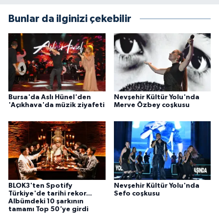
Bunlar da ilginizi çekebilir
Bursa'da Aslı Hünel'den
Nevşehir Kültür Yolu'nda
'Açıkhava'da müzik ziyafeti
Merve Özbey coşkusu
BLOK3'ten Spotify
Nevşehir Kültür Yolu'nda
Türkiye'de tarihi rekor...
Sefo coşkusu
Albümdeki 10 şarkının
tamamı Top 50'ye girdi