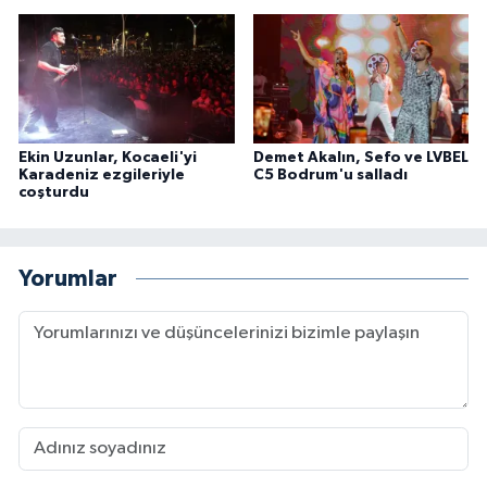
Ekin Uzunlar, Kocaeli'yi
Demet Akalın, Sefo ve LVBEL
Karadeniz ezgileriyle
C5 Bodrum'u salladı
coşturdu
Yorumlar