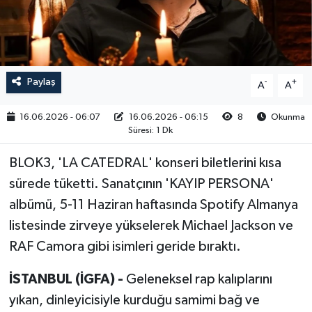
RESMİ İLAN
Paylaş
-
+
A
A
16.06.2026 - 06:07
16.06.2026 - 06:15
8
Okunma
Süresi: 1 Dk
BLOK3, 'LA CATEDRAL' konseri biletlerini kısa
sürede tüketti. Sanatçının 'KAYIP PERSONA'
albümü, 5-11 Haziran haftasında Spotify Almanya
listesinde zirveye yükselerek Michael Jackson ve
RAF Camora gibi isimleri geride bıraktı.
İSTANBUL (İGFA) -
Geleneksel rap kalıplarını
yıkan, dinleyicisiyle kurduğu samimi bağ ve