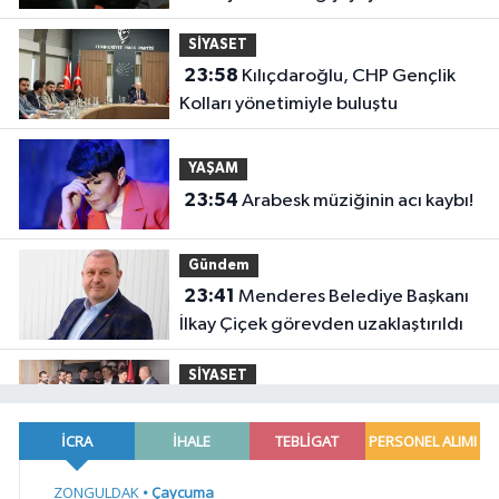
soruşturması
SİYASET
23:58
Kılıçdaroğlu, CHP Gençlik
Kolları yönetimiyle buluştu
YAŞAM
23:54
Arabesk müziğinin acı kaybı!
Gündem
23:41
Menderes Belediye Başkanı
İlkay Çiçek görevden uzaklaştırıldı
SİYASET
23:34
CHP İstanbul'da yeni
katılımlar... Gürsel Tekin: Birlikte
başaracağız
Gündem