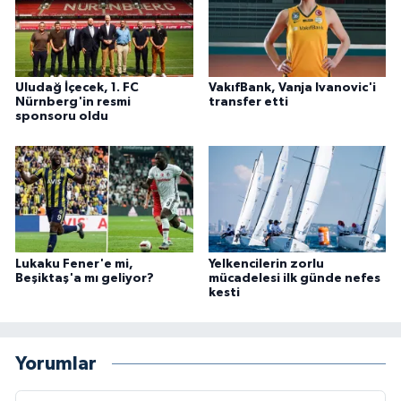
Uludağ İçecek, 1. FC
VakıfBank, Vanja Ivanovic'i
Nürnberg'in resmi
transfer etti
sponsoru oldu
Lukaku Fener'e mi,
Yelkencilerin zorlu
Beşiktaş'a mı geliyor?
mücadelesi ilk günde nefes
kesti
Yorumlar