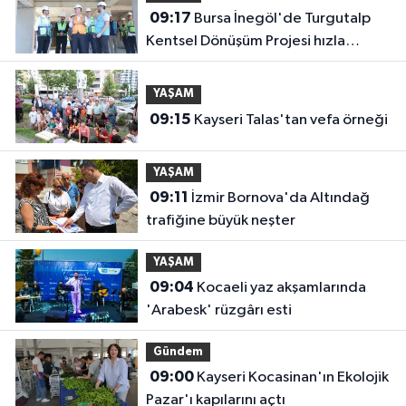
09:17
Bursa İnegöl'de Turgutalp
Kentsel Dönüşüm Projesi hızla
ilerliyor
YAŞAM
09:15
Kayseri Talas'tan vefa örneği
YAŞAM
09:11
İzmir Bornova'da Altındağ
trafiğine büyük neşter
YAŞAM
09:04
Kocaeli yaz akşamlarında
'Arabesk' rüzgârı esti
Gündem
09:00
Kayseri Kocasinan'ın Ekolojik
Pazar'ı kapılarını açtı