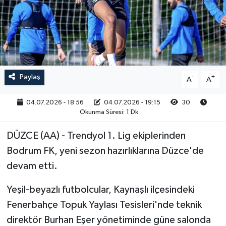
RESMİ İLAN
Paylaş
-
+
A
A
04.07.2026 - 18:56
04.07.2026 - 19:15
30
Okunma Süresi: 1 Dk
DÜZCE (AA) - Trendyol 1. Lig ekiplerinden
Bodrum FK, yeni sezon hazırlıklarına Düzce'de
devam etti.
Yeşil-beyazlı futbolcular, Kaynaşlı ilçesindeki
Fenerbahçe Topuk Yaylası Tesisleri'nde teknik
direktör Burhan Eşer yönetiminde güne salonda