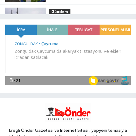
Gündem
08:23
Meteoroloji'den iki bölgeye
kritik uyarı! Kuvvetli sağanak ve
rüzgar geliyor!
Gündem
07:30
Kayseri Melikgazi'de yeni
yollarla konforlu ulaşım
Gündem
07:02
Kayseri Büyükşehir'den
kırsalda yol çalışması
Genel
00:16
KIYI VE SAHİL ŞERİTLERİNDE
DÜZENLEME
Ereğli Önder Gazetesi ve İnternet Sitesi , yepyeni temasıyla