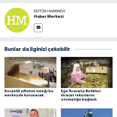
EDITÖR HAKKINDA
Haber Merkezi
Bunlar da ilginizi çekebilir
Kocaelili çiftçinin emeği bu
Ege İhracatçı Birlikleri
merkezde korunacak
ihracat rekorlarını
otomatiğe bağladı