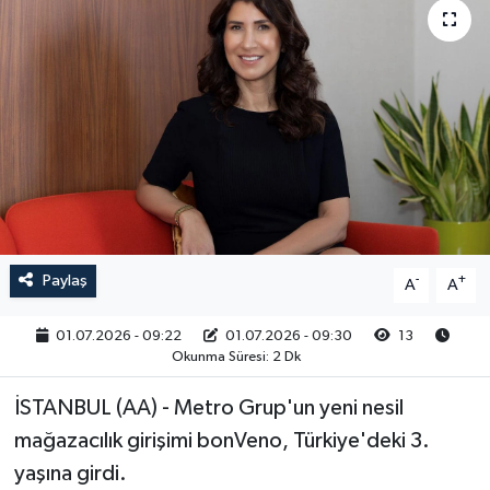
RESMİ İLAN
Paylaş
-
+
A
A
01.07.2026 - 09:22
01.07.2026 - 09:30
13
Okunma Süresi: 2 Dk
İSTANBUL (AA) - Metro Grup'un yeni nesil
mağazacılık girişimi bonVeno, Türkiye'deki 3.
yaşına girdi.