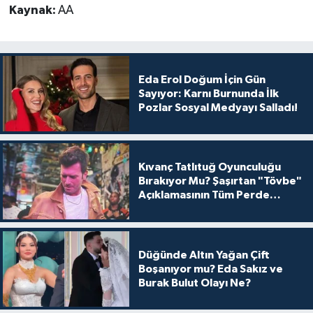
Kaynak:
AA
Eda Erol Doğum İçin Gün
Sayıyor: Karnı Burnunda İlk
Pozlar Sosyal Medyayı Salladı!
Kıvanç Tatlıtuğ Oyunculuğu
Bırakıyor Mu? Şaşırtan "Tövbe"
Açıklamasının Tüm Perde
Arkası
Düğünde Altın Yağan Çift
Boşanıyor mu? Eda Sakız ve
Burak Bulut Olayı Ne?