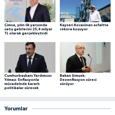
Çimsa, yılın ilk yarısında
Kayseri Kocasinan asfaltta
satış gelirlerini 25,4 milyar
rekora koşuyor
TL olarak gerçekleştirdi
Cumhurbaşkanı Yardımcısı
Bakan Şimşek:
Yılmaz: Enflasyonla
Dezenflasyon süreci
mücadelede kararlı
sürüyor
politikalar sürecek
Yorumlar