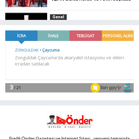
Genel
12:39
LİSTEYE GİREMEYENLERDEN
SERT AÇIKLAMA
Gündem
12:30
DEÜ Hastanesi'nde büyük
dönüşüm
EKONOMİ
12:24
İbrahim Burkay seçimlerde
açık ara önde! Dev lansmanda neler
oldu?
Gündem
12:15
Kütahya Belediyesi sahada
vatandaşlarla buluştu
Ereğli Önder Gazetesi ve İnternet Sitesi , yepyeni temasıyla