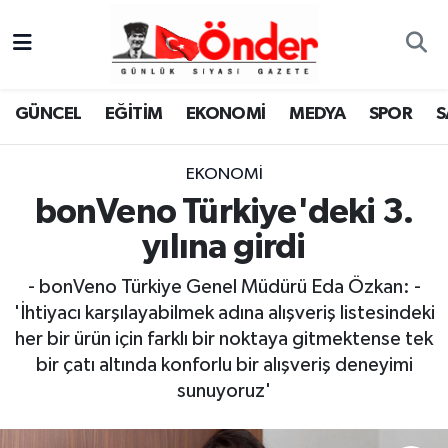
GÜNCEL
Zonguldak Nöbetçi Eczaneler
GÜNCEL
EĞİTİM
EKONOMİ
MEDYA
SPOR
S
EĞİTİM
Zonguldak Hava Durumu
EKONOMİ
EKONOMİ
Zonguldak Namaz Vakitleri
bonVeno Türkiye'deki 3.
MEDYA
Zonguldak Trafik Yoğunluk Haritası
yılına girdi
SPOR
TFF 3.Lig 4.Grup Puan Durumu ve Fikstür
- bonVeno Türkiye Genel Müdürü Eda Özkan: -
'İhtiyacı karşılayabilmek adına alışveriş listesindeki
SAĞLIK
Tüm Manşetler
her bir ürün için farklı bir noktaya gitmektense tek
bir çatı altında konforlu bir alışveriş deneyimi
KÜLTÜR-SANAT
Son Dakika Haberleri
sunuyoruz'
YAŞAM
Haber Arşivi