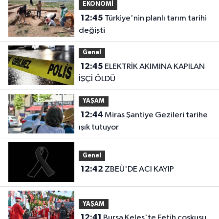
EKONOMİ
12:45
Türkiye'nin planlı tarım tarihi
değişti
Genel
12:45
ELEKTRİK AKIMINA KAPILAN
İŞÇİ ÖLDÜ
YAŞAM
12:44
Miras Şantiye Gezileri tarihe
ışık tutuyor
Genel
12:42
ZBEÜ'DE ACI KAYIP
YAŞAM
12:41
Bursa Keles'te Fetih coşkusu