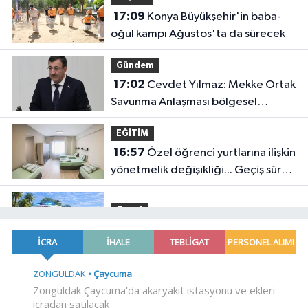
17:09
Konya Büyükşehir'in baba-
oğul kampı Ağustos'ta da sürecek
Gündem
17:02
Cevdet Yılmaz: Mekke Ortak
Savunma Anlaşması bölgesel
güvenliğe katkı sağlayacak
EĞİTİM
16:57
Özel öğrenci yurtlarına ilişkin
yönetmelik değişikliği... Geçiş süresi
uzatıldı
Genel
16:55
EVİNDE ÖLÜ BULUNDU!
YAŞAM
16:53
Muğla Seydikemer'de
yaralar hızla sarılıyor