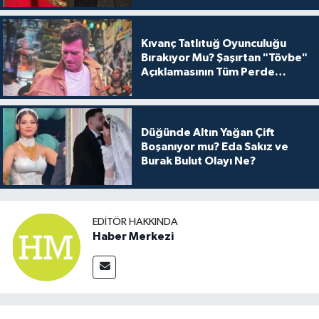
Kıvanç Tatlıtuğ Oyunculuğu
Bırakıyor Mu? Şaşırtan "Tövbe"
Açıklamasının Tüm Perde
Arkası
Düğünde Altın Yağan Çift
Boşanıyor mu? Eda Sakız ve
Burak Bulut Olayı Ne?
EDITÖR HAKKINDA
Haber Merkezi