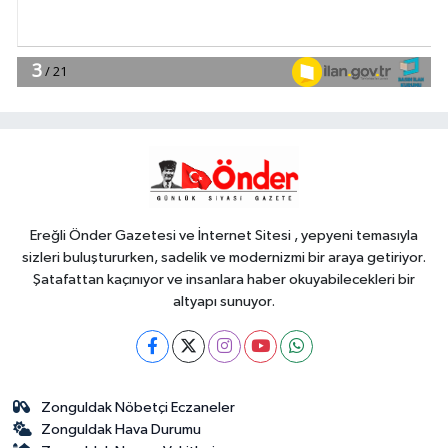
Genel
16:53
GÖNÜLLÜ İTFAİYECİ AİLESİ
BÜYÜYOR
YAŞAM
16:48
Eskişehir'de Kentpark Yapay
Plajı yeni sezonda hizmete açıldı
Ereğli Önder Gazetesi ve İnternet Sitesi , yepyeni temasıyla
sizleri buluştururken, sadelik ve modernizmi bir araya getiriyor.
Şatafattan kaçınıyor ve insanlara haber okuyabilecekleri bir
altyapı sunuyor.
Zonguldak Nöbetçi Eczaneler
Zonguldak Hava Durumu