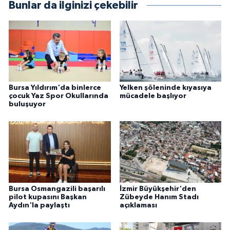
Bunlar da ilginizi çekebilir
Bursa Yıldırım'da binlerce
Yelken şöleninde kıyasıya
çocuk Yaz Spor Okullarında
mücadele başlıyor
buluşuyor
Bursa Osmangazili başarılı
İzmir Büyükşehir'den
pilot kupasını Başkan
Zübeyde Hanım Stadı
Aydın'la paylaştı
açıklaması