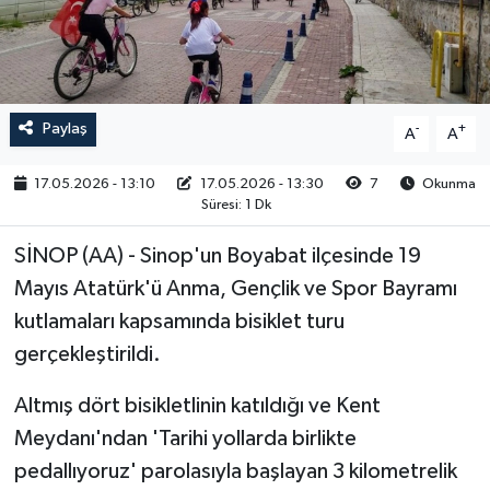
RESMİ İLAN
Paylaş
-
+
A
A
17.05.2026 - 13:10
17.05.2026 - 13:30
7
Okunma
Süresi: 1 Dk
SİNOP (AA) - Sinop'un Boyabat ilçesinde 19
Mayıs Atatürk'ü Anma, Gençlik ve Spor Bayramı
kutlamaları kapsamında bisiklet turu
gerçekleştirildi.
Altmış dört bisikletlinin katıldığı ve Kent
Meydanı'ndan 'Tarihi yollarda birlikte
pedallıyoruz' parolasıyla başlayan 3 kilometrelik