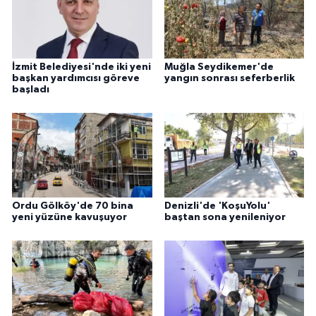
İzmit Belediyesi'nde iki yeni
Muğla Seydikemer'de
başkan yardımcısı göreve
yangın sonrası seferberlik
başladı
Ordu Gölköy'de 70 bina
Denizli'de 'KoşuYolu'
yeni yüzüne kavuşuyor
baştan sona yenileniyor