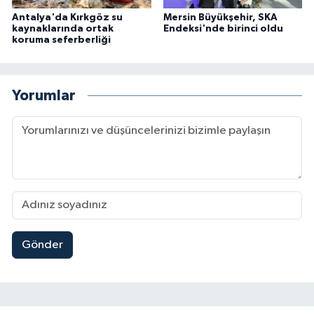
Antalya'da Kırkgöz su
Mersin Büyükşehir, SKA
kaynaklarında ortak
Endeksi'nde birinci oldu
koruma seferberliği
Yorumlar
Gönder