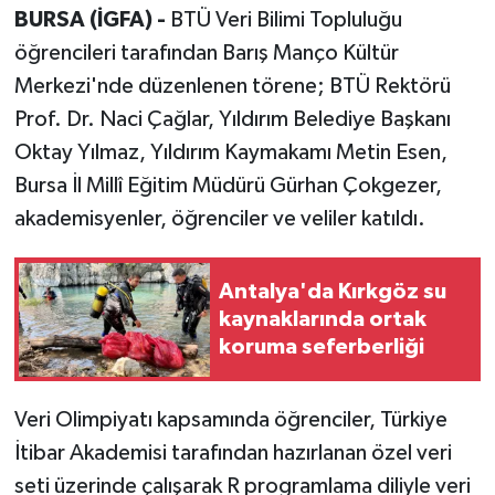
BURSA (İGFA) -
BTÜ Veri Bilimi Topluluğu
öğrencileri tarafından Barış Manço Kültür
Merkezi'nde düzenlenen törene; BTÜ Rektörü
Prof. Dr. Naci Çağlar, Yıldırım Belediye Başkanı
Oktay Yılmaz, Yıldırım Kaymakamı Metin Esen,
Bursa İl Millî Eğitim Müdürü Gürhan Çokgezer,
akademisyenler, öğrenciler ve veliler katıldı.
Antalya'da Kırkgöz su
kaynaklarında ortak
koruma seferberliği
Veri Olimpiyatı kapsamında öğrenciler, Türkiye
İtibar Akademisi tarafından hazırlanan özel veri
seti üzerinde çalışarak R programlama diliyle veri