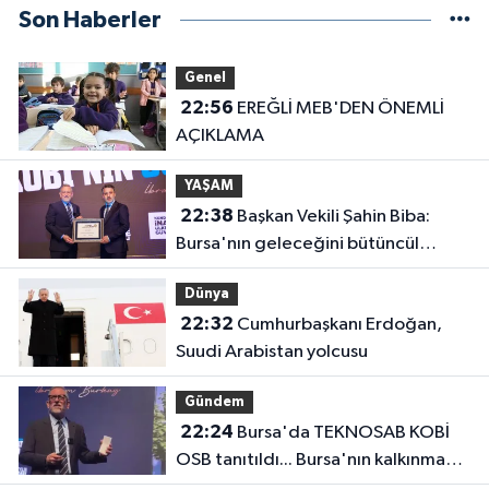
Son Haberler
Genel
22:56
EREĞLİ MEB'DEN ÖNEMLİ
AÇIKLAMA
YAŞAM
22:38
Başkan Vekili Şahin Biba:
Bursa'nın geleceğini bütüncül
anlayışla planlıyoruz
Dünya
22:32
Cumhurbaşkanı Erdoğan,
Suudi Arabistan yolcusu
Gündem
22:24
Bursa'da TEKNOSAB KOBİ
OSB tanıtıldı... Bursa'nın kalkınma
yolculuğunda yeni dönem