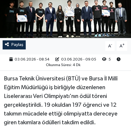
RESMİ İLAN
Paylaş
-
+
A
A
03.06.2026 - 08:54
03.06.2026 - 09:05
5
Okunma Süresi: 4 Dk
Bursa Teknik Üniversitesi (BTÜ) ve Bursa İl Millî
Eğitim Müdürlüğü iş birliğiyle düzenlenen
Liselerarası Veri Olimpiyatı'nın ödül töreni
gerçekleştirildi. 19 okuldan 197 öğrenci ve 12
takımın mücadele ettiği olimpiyatta dereceye
giren takımlara ödülleri takdim edildi.