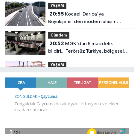
YAŞAM
20:55
Kocaeli Darıca'ya
Büyükşehir'den modern ulaşım
yatırımı
Gündem
20:52
MGK'dan 8 maddelik
bildiri... Terörsüz Türkiye, bölgesel
güvenlik ve Gazze mesajı
YAŞAM
19:02
Yakıt barcı filosuna iki yeni
gemi
Teknoloji
18:52
Türk Tarih Kurumu'ndan tarihi
içerikler tek platformda
EKONOMİ
18:49
Fındık alım fiyatları