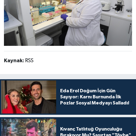
Kaynak:
RSS
Eda Erol Doğum İçin Gün
Sayıyor: Karnı Burnunda İlk
Pozlar Sosyal Medyayı Salladı!
Kıvanç Tatlıtuğ Oyunculuğu
Bırakıyor Mu? Şaşırtan "Tövbe"