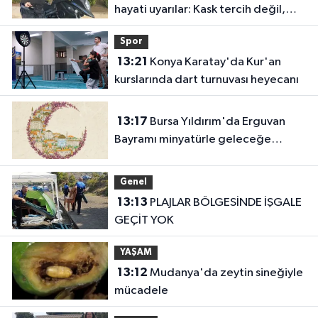
hayati uyarılar: Kask tercih değil,
zorunluluktur
Spor
13:21
Konya Karatay'da Kur'an
kurslarında dart turnuvası heyecanı
13:17
Bursa Yıldırım'da Erguvan
Bayramı minyatürle geleceğe
taşınacak
Genel
13:13
PLAJLAR BÖLGESİNDE İŞGALE
GEÇİT YOK
YAŞAM
13:12
Mudanya'da zeytin sineğiyle
mücadele