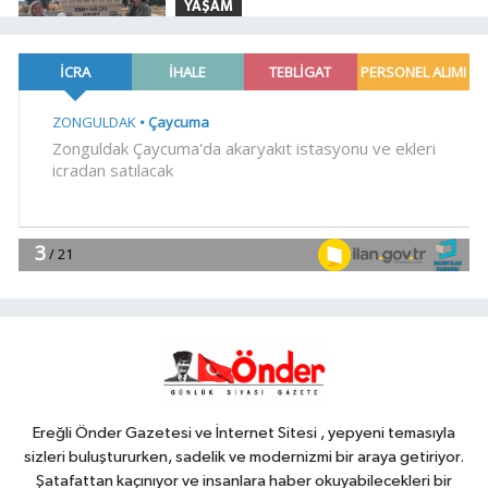
YAŞAM
13:08
Yenimuhacir Mezarlığı'na
anlamlı hayrat çeşmesi
Teknoloji
13:05
'Kocaeli Müze' yeni web
sitesiyle yayında
Dünya
13:01
Türk mühendis Polatkan,
DARPA Lift Challenge'da finale kaldı
Gündem
12:56
'Casperlar' suç örgütüne
dev operasyon! 151 şüpheli hakkında
dava açıldı
Ereğli Önder Gazetesi ve İnternet Sitesi , yepyeni temasıyla
sizleri buluştururken, sadelik ve modernizmi bir araya getiriyor.
Şatafattan kaçınıyor ve insanlara haber okuyabilecekleri bir