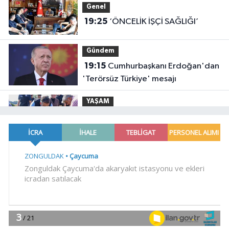
Genel
19:25
‘ÖNCELİK İŞÇİ SAĞLIĞI’
Gündem
19:15
Cumhurbaşkanı Erdoğan'dan
'Terörsüz Türkiye' mesajı
YAŞAM
18:47
Bilecik'te Vali Sözer'den
coğrafi işaretli Kamber Biberi hasadı
Spor
18:41
TOFAŞ potada yeni sezonu
hazır
Gündem
18:36
Osman Gazi platformu