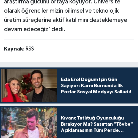
araştırma gücünü ortaya koyuyor. Üniversite
olarak öğrencilerimizin bilimsel ve teknolojik
üretim süreçlerine aktif katılımını desteklemeye
devam edeceğiz' dedi.
Kaynak:
RSS
Eda Erol Doğum İçin Gün
Sayıyor: Karnı Burnunda İlk
Pozlar Sosyal Medyayı Salladı!
Kıvanç Tatlıtuğ Oyunculuğu
Bırakıyor Mu? Şaşırtan "Tövbe"
Açıklamasının Tüm Perde
Arkası