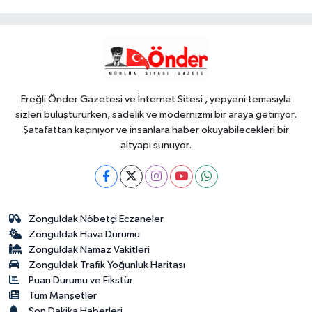
Eylül'de göreve başlayacak...
Gabar'da günlük petrol üretimi 83
YAŞAM
bin 200 varile ulaştı
18:30
Trabzonspor'a büyük destek
Ereğli Önder Gazetesi ve İnternet Sitesi , yepyeni temasıyla
sizleri buluştururken, sadelik ve modernizmi bir araya getiriyor.
Şatafattan kaçınıyor ve insanlara haber okuyabilecekleri bir
altyapı sunuyor.
Zonguldak Nöbetçi Eczaneler
Zonguldak Hava Durumu
Zonguldak Namaz Vakitleri
Zonguldak Trafik Yoğunluk Haritası
Puan Durumu ve Fikstür
Tüm Manşetler
Son Dakika Haberleri