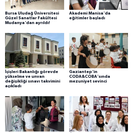
Bursa Uludağ Üniversitesi
Akademi Manisa'da
Güzel Sanatlar Fakültesi
eğitimler başladı
Mudanya'dan ayrıldı!
İçişleri Bakanlığı görevde
Gaziantep'in
yükselme ve unvan
CODA&COBA'sında
değişikliği sınavı takvimini
mezuniyet sevinci
açıkladı