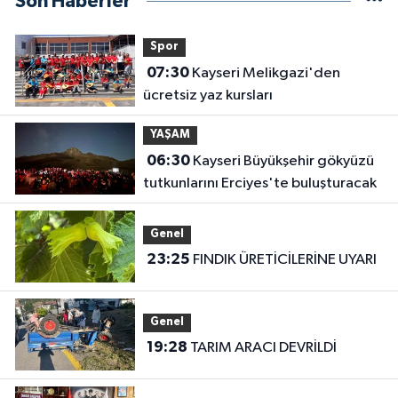
Son Haberler
Spor
07:30
Kayseri Melikgazi'den
ücretsiz yaz kursları
YAŞAM
06:30
Kayseri Büyükşehir gökyüzü
tutkunlarını Erciyes'te buluşturacak
Genel
23:25
FINDIK ÜRETİCİLERİNE UYARI
Genel
19:28
TARIM ARACI DEVRİLDİ