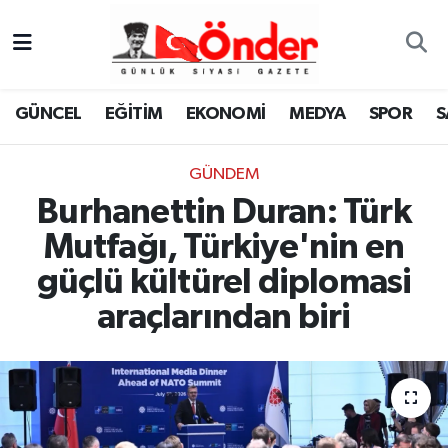
GÜNCEL
Zonguldak Nöbetçi Eczaneler
GÜNCEL
EĞİTİM
EKONOMİ
MEDYA
SPOR
S
EĞİTİM
Zonguldak Hava Durumu
GÜNDEM
EKONOMİ
Zonguldak Namaz Vakitleri
Burhanettin Duran: Türk
MEDYA
Zonguldak Trafik Yoğunluk Haritası
Mutfağı, Türkiye'nin en
güçlü kültürel diplomasi
SPOR
TFF 3.Lig 4.Grup Puan Durumu ve Fikstür
araçlarından biri
SAĞLIK
Tüm Manşetler
KÜLTÜR-SANAT
Son Dakika Haberleri
YAŞAM
Haber Arşivi