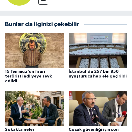
Bunlar da ilginizi çekebilir
15 Temmuz'un firari
İstanbul'da 257 bin 850
teröristi adliyeye sevk
uyuşturucu hap ele geçirildi
edildi
Sokakta neler
Çocuk güvenliği için son