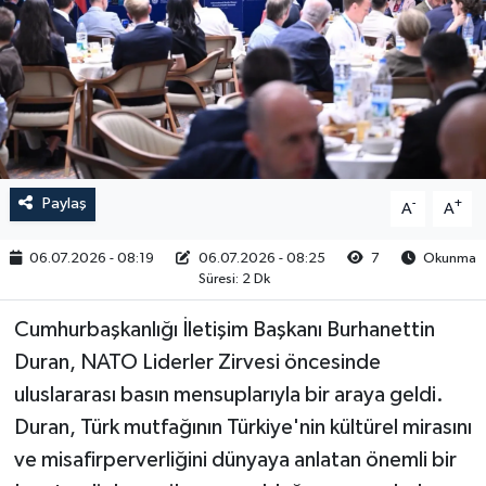
RESMİ İLAN
Paylaş
-
+
A
A
06.07.2026 - 08:19
06.07.2026 - 08:25
7
Okunma
Süresi: 2 Dk
Cumhurbaşkanlığı İletişim Başkanı Burhanettin
Duran, NATO Liderler Zirvesi öncesinde
uluslararası basın mensuplarıyla bir araya geldi.
Duran, Türk mutfağının Türkiye'nin kültürel mirasını
ve misafirperverliğini dünyaya anlatan önemli bir