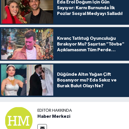
Eda Erol Doğum İçin Gün
Sayıyor: Karnı Burnunda İlk
Pozlar Sosyal Medyayı Salladı!
Kıvanç Tatlıtuğ Oyunculuğu
Bırakıyor Mu? Şaşırtan "Tövbe"
Açıklamasının Tüm Perde
Arkası
Düğünde Altın Yağan Çift
Boşanıyor mu? Eda Sakız ve
Burak Bulut Olayı Ne?
EDITÖR HAKKINDA
Haber Merkezi