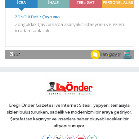
operasyonu: 844 tutuklama
Gündem
16:44
Adalet Bakanı Gürlek:
Behçet Oktay'ın şüpheli ölümü
yeniden kapsamlı şekilde
Genel
incelenecek
16:37
.
SİYASET
16:36
CHP'li Serdar Yılmaz ve
Sinan Hano'dan OGC'ye ziyaret
Ereğli Önder Gazetesi ve İnternet Sitesi , yepyeni temasıyla
sizleri buluştururken, sadelik ve modernizmi bir araya getiriyor.
Şatafattan kaçınıyor ve insanlara haber okuyabilecekleri bir
altyapı sunuyor.