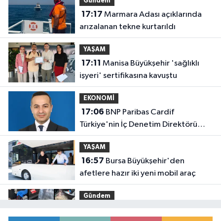
Gündem
17:17
Marmara Adası açıklarında
arızalanan tekne kurtarıldı
YAŞAM
17:11
Manisa Büyükşehir 'sağlıklı
işyeri' sertifikasına kavuştu
EKONOMİ
17:06
BNP Paribas Cardif
Türkiye'nin İç Denetim Direktörü
Mustafa Güneş oldu
YAŞAM
16:57
Bursa Büyükşehir'den
afetlere hazır iki yeni mobil araç
Gündem
16:51
71 ilde dev narkotik