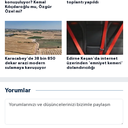
konuşuluyor? Kemal
toplantı yapıldı
Kılıçdaroğlu mu, Özgür
Özel mi?
Karacabey'de 38 bin 850
Edirne Keşan'da internet
dekar arazi modern
üzerinden 'emniyet kemeri'
sulamaya kavuşuyor
dolandırıcılığı
Yorumlar