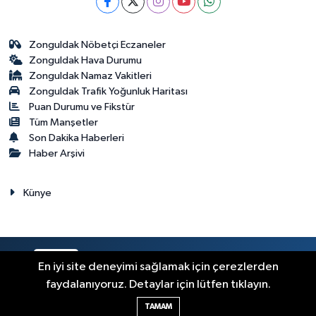
Zonguldak Nöbetçi Eczaneler
Zonguldak Hava Durumu
Zonguldak Namaz Vakitleri
Zonguldak Trafik Yoğunluk Haritası
Puan Durumu ve Fikstür
Tüm Manşetler
Son Dakika Haberleri
Haber Arşivi
Künye
RSS
Copyright © 2023. Her hakkı saklıdır.
En iyi site deneyimi sağlamak için çerezlerden
faydalanıyoruz. Detaylar için lütfen tıklayın.
Haber Yazılımı:
TE Bilişim
TAMAM