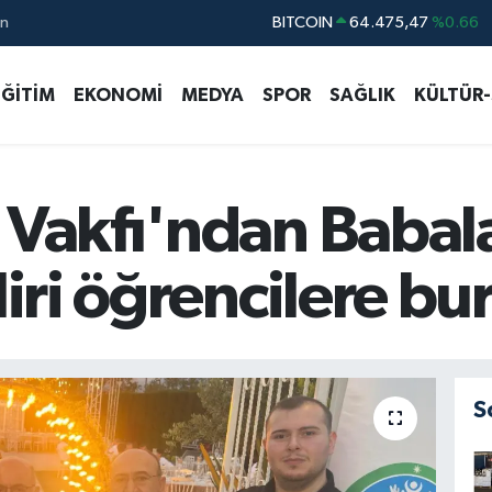
ın
DOLAR
47,5986
%0.06
EURO
55,0700
%0.1
EĞİTİM
EKONOMİ
MEDYA
SPOR
SAĞLIK
KÜLTÜR
STERLİN
64,2438
%0.21
GRAM ALTIN
6518.23
%0.39
BİST100
13.703
%0
n Vakfı'ndan Baba
liri öğrencilere bu
S