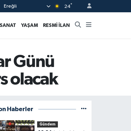
°
Ereğli
24
-SANAT
YAŞAM
RESMİ İLAN
lar Günü
rs olacak
on Haberler
Gündem