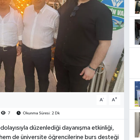
-
+
A
A
7
Okunma Süresi: 2 Dk
dolayısıyla düzenlediği dayanışma etkinliği,
u hem de üniversite öğrencilerine burs desteği