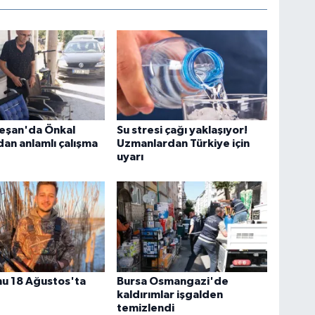
Keşan'da Önkal
Su stresi çağı yaklaşıyor!
dan anlamlı çalışma
Uzmanlardan Türkiye için
uyarı
nu 18 Ağustos'ta
Bursa Osmangazi'de
kaldırımlar işgalden
temizlendi