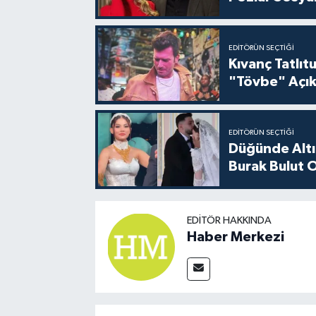
EDITÖRÜN SEÇTIĞI
Kıvanç Tatlı
"Tövbe" Açık
EDITÖRÜN SEÇTIĞI
Düğünde Altı
Burak Bulut O
EDITÖR HAKKINDA
Haber Merkezi