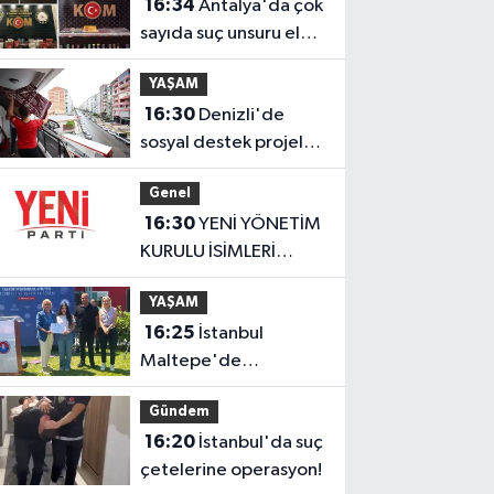
16:34
Antalya'da çok
sayıda suç unsuru ele
geçirildi
YAŞAM
16:30
Denizli'de
sosyal destek projeleri
dar gelirliye umut
Genel
oluyor
16:30
YENİ YÖNETİM
KURULU İSİMLERİ
AÇIKLANDI
YAŞAM
16:25
İstanbul
Maltepe'de
''İçimdeki Sahne
Gündem
Atölyesi'' katılımcıları
16:20
İstanbul'da suç
belgelerini aldı
çetelerine operasyon!