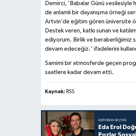
Demirci, 'Babalar Günü vesilesiyle 
de anlamlı bir dayanışma örneği ser
Artvin'de eğitim gören üniversite öğ
Destek veren, katkı sunan ve katıl
ediyorum. Birlik ve beraberliğimiz
devam edeceğiz.' ifadelerini kullan
Samimi bir atmosferde geçen progr
saatlere kadar devam etti.
Kaynak:
RSS
EDITÖRÜN SEÇTIĞI
Eda Erol Doğu
Pozlar Sosyal