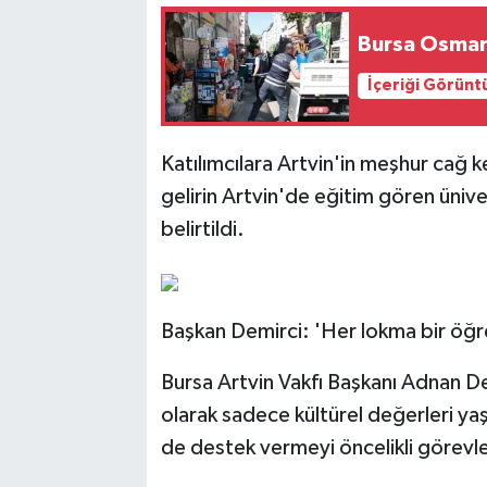
Bursa Osmang
İçeriği Görünt
Katılımcılara Artvin'in meşhur cağ k
gelirin Artvin'de eğitim gören ünive
belirtildi.
Başkan Demirci: 'Her lokma bir öğre
Bursa Artvin Vakfı Başkanı Adnan Dem
olarak sadece kültürel değerleri ya
de destek vermeyi öncelikli görevler