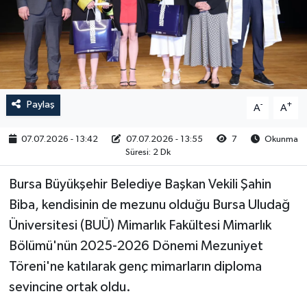
RESMİ İLAN
Paylaş
-
+
A
A
07.07.2026 - 13:42
07.07.2026 - 13:55
7
Okunma
Süresi: 2 Dk
Bursa Büyükşehir Belediye Başkan Vekili Şahin
Biba, kendisinin de mezunu olduğu Bursa Uludağ
Üniversitesi (BUÜ) Mimarlık Fakültesi Mimarlık
Bölümü'nün 2025-2026 Dönemi Mezuniyet
Töreni'ne katılarak genç mimarların diploma
sevincine ortak oldu.