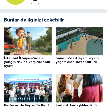
Bunlar da ilginizi çekebilir
İstanbul İtfaiyesi'nden
Samsun'da Alaçam'a yeni
yangın riskine karşı videolu
yaşam alanı kazandırıldı
uyarı
Balıkesir'de Kepsut'a Kent
Kadın Arkadaşlıkları Ruh