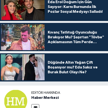
Eda Erol Doğum İçin Gün
Sayıyor: Karnı Burnunda İlk
Pozlar Sosyal Medyayı Salladı!
Kıvanç Tatlıtuğ Oyunculuğu
Bırakıyor Mu? Şaşırtan "Tövbe"
Açıklamasının Tüm Perde
Arkası
Düğünde Altın Yağan Çift
Boşanıyor mu? Eda Sakız ve
Burak Bulut Olayı Ne?
EDITÖR HAKKINDA
Haber Merkezi