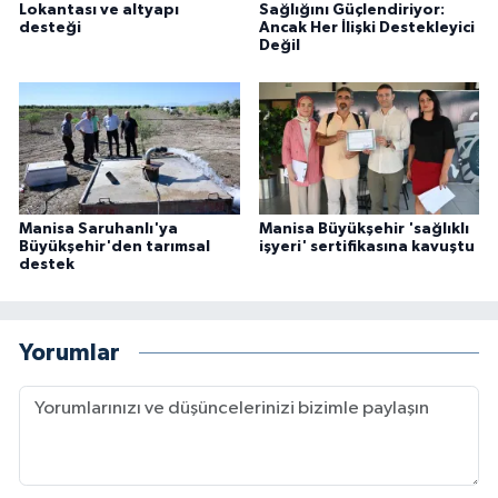
Lokantası ve altyapı
Sağlığını Güçlendiriyor:
desteği
Ancak Her İlişki Destekleyici
Değil
Manisa Saruhanlı'ya
Manisa Büyükşehir 'sağlıklı
Büyükşehir'den tarımsal
işyeri' sertifikasına kavuştu
destek
Yorumlar