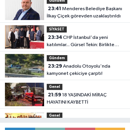
Gündem
23:41
Menderes Belediye Başkanı
İlkay Çiçek görevden uzaklaştırıldı
SİYASET
23:34
CHP İstanbul'da yeni
katılımlar... Gürsel Tekin: Birlikte
başaracağız
Gündem
23:29
Anadolu Otoyolu'nda
kamyonet çekiciye çarptı!
Genel
21:59
18 YAŞINDAKİ MİRAÇ
HAYATINI KAYBETTİ
Genel
19:59
“KENDİ İRADELERİYLE KABUL