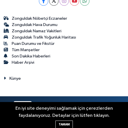
Zonguldak Nöbetçi Eczaneler
Zonguldak Hava Durumu
Zonguldak Namaz Vakitleri
Zonguldak Trafik Yoğunluk Haritası
Puan Durumu ve Fikstür
Tüm Manşetler
Son Dakika Haberleri
Haber Arşivi
Künye
RSS
Copyright © 2023. Her hakkı saklıdır.
En iyi site deneyimi sağlamak için çerezlerden
faydalanıyoruz. Detaylar için lütfen tıklayın.
Haber Yazılımı:
TE Bilişim
TAMAM