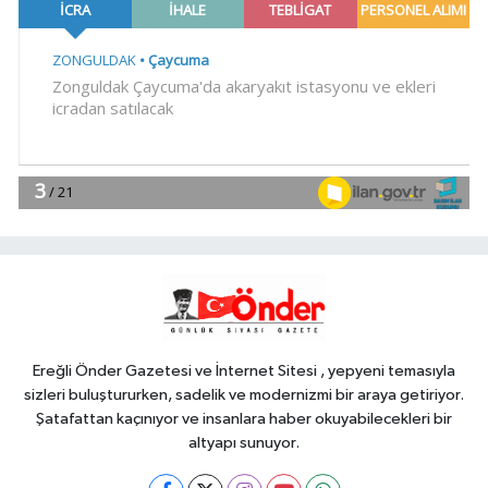
ETMEDİLER!..”
YAŞAM
19:00
Ganita Akşamları'nda büyük
coşku
YAŞAM
18:45
Kırsal yollara neşter
Magazin
18:30
Akustik sahne yaz
akşamlarına ritim katıyor
Ereğli Önder Gazetesi ve İnternet Sitesi , yepyeni temasıyla
sizleri buluştururken, sadelik ve modernizmi bir araya getiriyor.
Şatafattan kaçınıyor ve insanlara haber okuyabilecekleri bir
altyapı sunuyor.