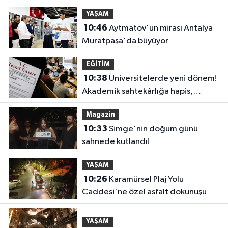
YAŞAM
10:46
Aytmatov'un mirası Antalya
Muratpaşa'da büyüyor
EĞİTİM
10:38
Üniversitelerde yeni dönem!
Akademik sahtekârlığa hapis,
öğrencilere dönüş yolu
Magazin
10:33
Simge'nin doğum günü
sahnede kutlandı!
YAŞAM
10:26
Karamürsel Plaj Yolu
Caddesi'ne özel asfalt dokunuşu
YAŞAM