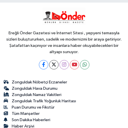
YAŞAM
09:46
Balıkesir'de edebiyatın
iyileştirici gücü konuşuldu
Ereğli Önder Gazetesi ve İnternet Sitesi , yepyeni temasıyla
sizleri buluştururken, sadelik ve modernizmi bir araya getiriyor.
Şatafattan kaçınıyor ve insanlara haber okuyabilecekleri bir
altyapı sunuyor.
Zonguldak Nöbetçi Eczaneler
Zonguldak Hava Durumu
Zonguldak Namaz Vakitleri
Zonguldak Trafik Yoğunluk Haritası
Puan Durumu ve Fikstür
Tüm Manşetler
Son Dakika Haberleri
Haber Arşivi