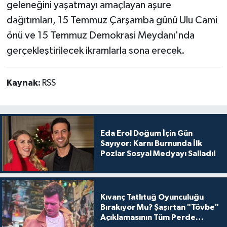
geleneğini yaşatmayı amaçlayan aşure
dağıtımları, 15 Temmuz Çarşamba günü Ulu Cami
önü ve 15 Temmuz Demokrasi Meydanı'nda
gerçekleştirilecek ikramlarla sona erecek.
Kaynak:
RSS
Eda Erol Doğum İçin Gün
Sayıyor: Karnı Burnunda İlk
Pozlar Sosyal Medyayı Salladı!
Kıvanç Tatlıtuğ Oyunculuğu
Bırakıyor Mu? Şaşırtan "Tövbe"
Açıklamasının Tüm Perde