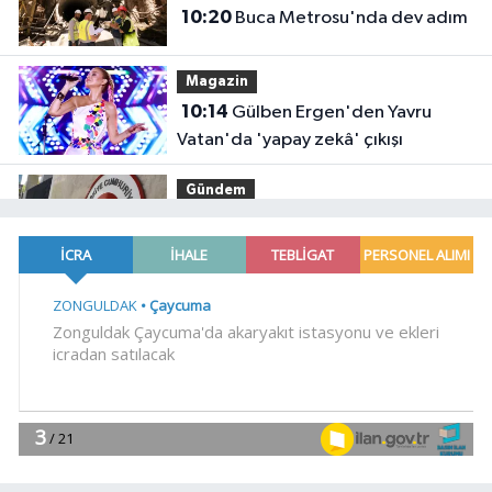
10:20
Buca Metrosu'nda dev adım
Magazin
10:14
Gülben Ergen'den Yavru
Vatan'da 'yapay zekâ' çıkışı
Gündem
10:09
Büyükelçiliklerde değişim...
4 ülkeye yeni atama
YAŞAM
10:04
Mersin'de çocuklar trafik
kurallarını öğreniyor
Spor
09:57
Filenin Sultanları, İzmirli
çocuklara ilham oluyor