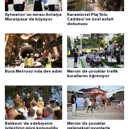
Aytmatov'un mirası Antalya
Karamürsel Plaj Yolu
Muratpaşa'da büyüyor
Caddesi'ne özel asfalt
dokunuşu
Buca Metrosu'nda dev adım
Mersin'de çocuklar trafik
kurallarını öğreniyor
Balıkesir'de edebiyatın
Mersin'de çocuklar
iyileştirici gücü konuşuldu
geleneksel oyunlarla