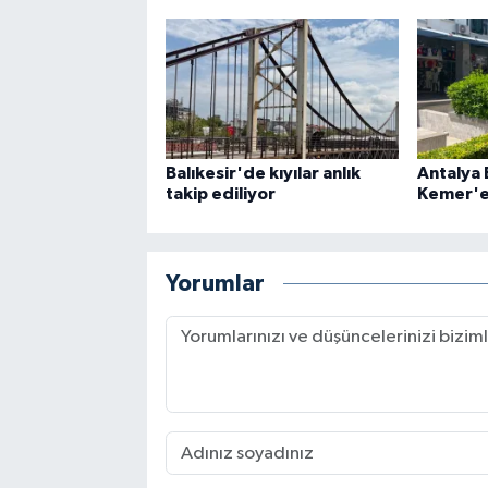
Balıkesir'de kıyılar anlık
Antalya
takip ediliyor
Kemer'e
Yorumlar