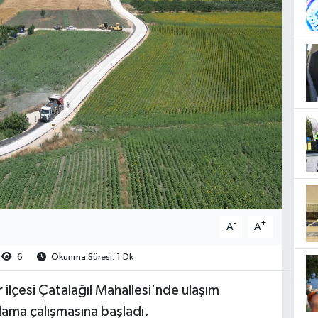
-
+
A
A
6
Okunma Süresi: 1 Dk
 ilçesi Çatalağıl Mahallesi'nde ulaşım
plama çalışmasına başladı.