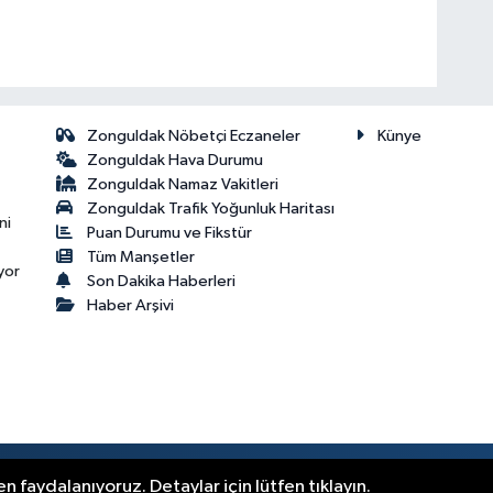
Zonguldak Nöbetçi Eczaneler
Künye
Zonguldak Hava Durumu
Zonguldak Namaz Vakitleri
Zonguldak Trafik Yoğunluk Haritası
ni
Puan Durumu ve Fikstür
Tüm Manşetler
yor
Son Dakika Haberleri
Haber Arşivi
.
n faydalanıyoruz. Detaylar için lütfen tıklayın.