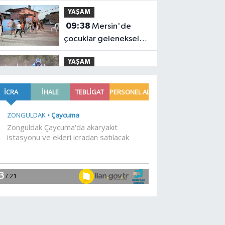
gücü konuşuldu
YAŞAM
09:38
Mersin'de
çocuklar geleneksel
oyunlarla buluştu
YAŞAM
09:33
Enduro
tutkunları Kocaeli'de
buluştu
YAŞAM
09:26
Başkentte
yavru zebranın adı
'Pijamalı' oldu
YAŞAM
09:20
Kocaeli'de
çocuklara yangın
güvenliği eğitimi
YAŞAM
09:14
İzmir'in ilk