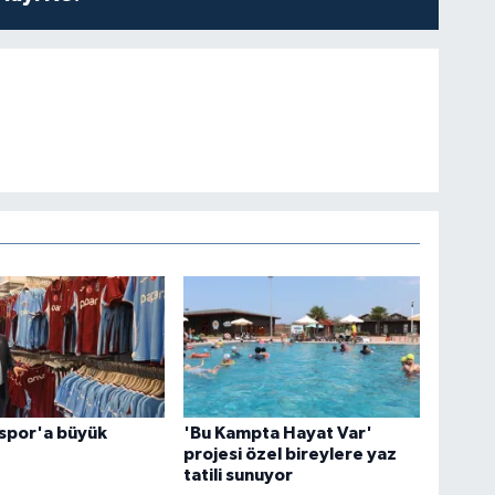
spor'a büyük
'Bu Kampta Hayat Var'
projesi özel bireylere yaz
tatili sunuyor