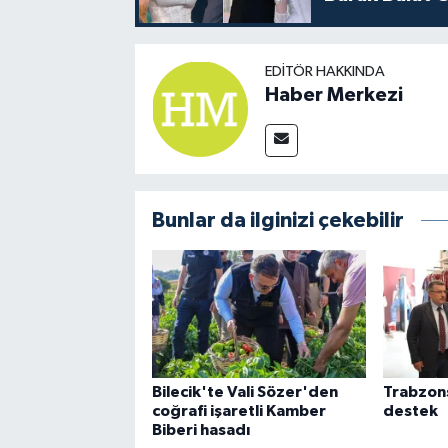
EDITÖR HAKKINDA
Haber Merkezi
Bunlar da ilginizi çekebilir
Bilecik'te Vali Sözer'den
Trabzon
coğrafi işaretli Kamber
destek
Biberi hasadı