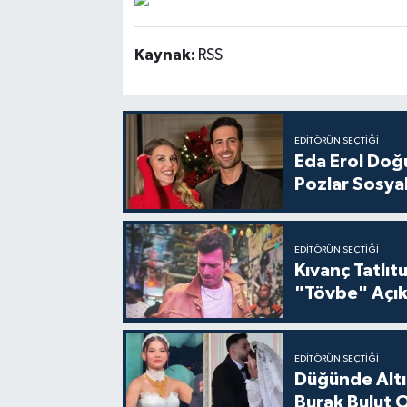
Kaynak:
RSS
EDITÖRÜN SEÇTIĞI
Eda Erol Doğu
Pozlar Sosyal
EDITÖRÜN SEÇTIĞI
Kıvanç Tatlı
"Tövbe" Açık
EDITÖRÜN SEÇTIĞI
Düğünde Altı
Burak Bulut O