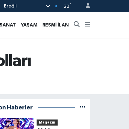
°
Ereğli
22
-SANAT
YAŞAM
RESMİ İLAN
lları
on Haberler
Magazin