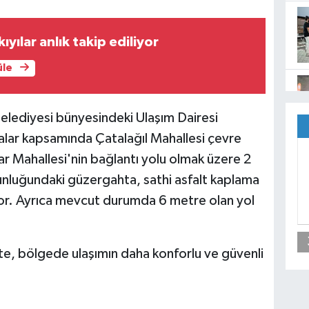
kıyılar anlık takip ediliyor
üle
elediyesi bünyesindeki Ulaşım Dairesi
malar kapsamında Çatalağıl Mahallesi çevre
lar Mahallesi'nin bağlantı yolu olmak üzere 2
unluğundaki güzergahta, sathi asfalt kaplama
yor. Ayrıca mevcut durumda 6 metre olan yol
te, bölgede ulaşımın daha konforlu ve güvenli