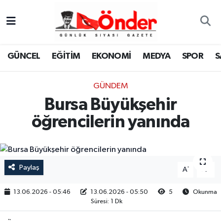
GÜNCEL
Zonguldak Nöbetçi Eczaneler
GÜNCEL
EĞİTİM
EKONOMİ
MEDYA
SPOR
S
EĞİTİM
Zonguldak Hava Durumu
GÜNDEM
EKONOMİ
Zonguldak Namaz Vakitleri
Bursa Büyükşehir
MEDYA
Zonguldak Trafik Yoğunluk Haritası
öğrencilerin yanında
SPOR
TFF 3.Lig 4.Grup Puan Durumu ve Fikstür
SAĞLIK
Tüm Manşetler
Paylaş
-
+
A
A
KÜLTÜR-SANAT
Son Dakika Haberleri
13.06.2026 - 05:46
13.06.2026 - 05:50
5
Okunma
Süresi: 1 Dk
YAŞAM
Haber Arşivi