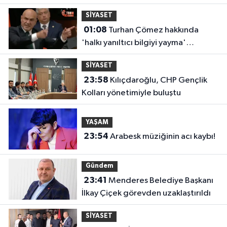
SİYASET
01:08
Turhan Çömez hakkında
'halkı yanıltıcı bilgiyi yayma'
soruşturması
SİYASET
23:58
Kılıçdaroğlu, CHP Gençlik
Kolları yönetimiyle buluştu
YAŞAM
23:54
Arabesk müziğinin acı kaybı!
Gündem
23:41
Menderes Belediye Başkanı
İlkay Çiçek görevden uzaklaştırıldı
SİYASET