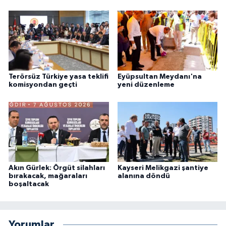
Terörsüz Türkiye yasa teklifi
Eyüpsultan Meydanı'na
komisyondan geçti
yeni düzenleme
Akın Gürlek: Örgüt silahları
Kayseri Melikgazi şantiye
bırakacak, mağaraları
alanına döndü
boşaltacak
Yorumlar