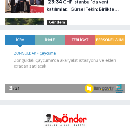
23:34
CHP İstanbul'da yeni
katılımlar... Gürsel Tekin: Birlikte
başaracağız
Gündem
23:29
Anadolu Otoyolu'nda
kamyonet çekiciye çarptı!
Genel
21:59
18 YAŞINDAKİ MİRAÇ
HAYATINI KAYBETTİ
Genel
19:59
“KENDİ İRADELERİYLE KABUL
ETMEDİLER!..”
YAŞAM
19:00
Ganita Akşamları'nda büyük
coşku