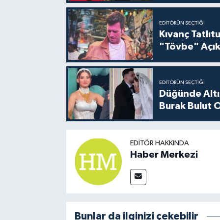
EDITÖRÜN SEÇTIĞI
Kıvanç Tatlı
"Tövbe" Açık
EDITÖRÜN SEÇTIĞI
Düğünde Altı
Burak Bulut O
EDITÖR HAKKINDA
Haber Merkezi
Bunlar da ilginizi çekebilir