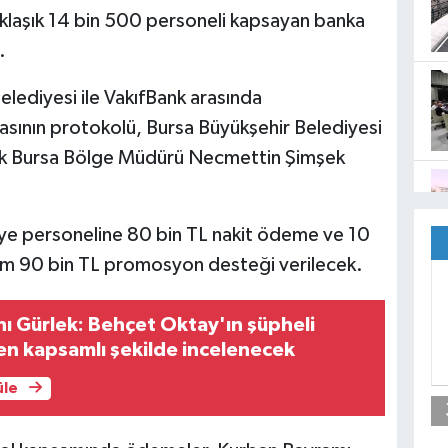
klaşık 14 bin 500 personeli kapsayan banka
.
elediyesi ile VakıfBank arasında
sının protokolü, Bursa Büyükşehir Belediyesi
Bank Bursa Bölge Müdürü Necmettin Şimşek
ye personeline 80 bin TL nakit ödeme ve 10
am 90 bin TL promosyon desteği verilecek.
ı Gürlek: Behçet Oktay'ın şüpheli
n kapsamlı şekilde incelenecek
üle