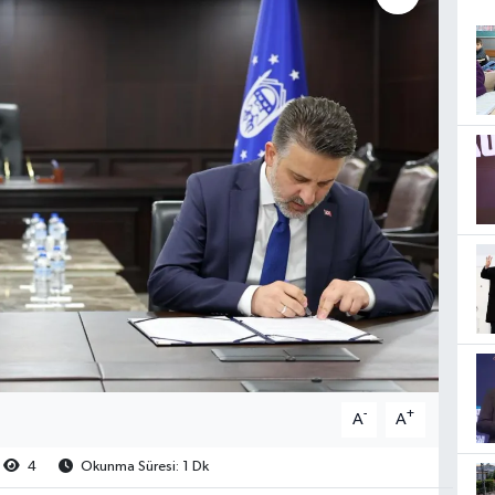
-
+
A
A
4
Okunma Süresi: 1 Dk