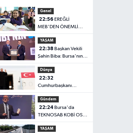
Genel
22:56
EREĞLİ
MEB'DEN ÖNEMLİ
AÇIKLAMA
YAŞAM
22:38
Başkan Vekili
Şahin Biba: Bursa'nın
geleceğini bütüncül
Dünya
anlayışla planlıyoruz
22:32
Cumhurbaşkanı
Erdoğan, Suudi
Gündem
Arabistan yolcusu
22:24
Bursa'da
TEKNOSAB KOBİ OSB
tanıtıldı... Bursa'nın
YAŞAM
kalkınma