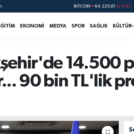
ın
DOLAR
47,6704
%0
EURO
55,0406
%-0.08
EĞİTİM
EKONOMİ
MEDYA
SPOR
SAĞLIK
KÜLTÜR
STERLİN
64,2143
%0
GRAM ALTIN
6510.40
%0.45
BİST100
13.799
%70
şehir'de 14.500 p
or... 90 bin TL'lik
S