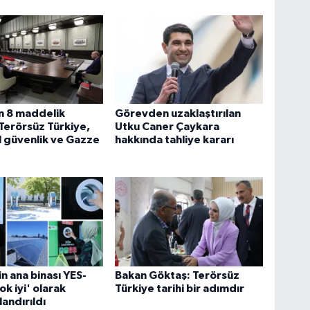
 8 maddelik
Görevden uzaklaştırılan
. Terörsüz Türkiye,
Utku Caner Çaykara
 güvenlik ve Gazze
hakkında tahliye kararı
 ana binası YES-
Bakan Göktaş: Terörsüz
ok iyi' olarak
Türkiye tarihi bir adımdır
landırıldı