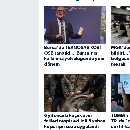
Bursa'da TEKNOSAB KOBİ
MGK'dan
OSB tanıtıldı... Bursa'nın
bildiri..
kalkınma yolculuğunda yeni
bölgesel
dönem
mesajı
6 yıl önceki kaçak avın
TBMM'nin
failleri tespit edildi! 5 yaban
TR'de 'ç
keçisi için ceza uygulandı
sertifika