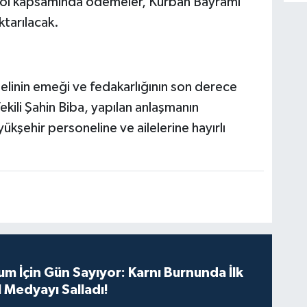
okol kapsamında ödemeler, Kurban Bayramı
tarılacak.
elinin emeği ve fedakarlığının son derece
kili Şahin Biba, yapılan anlaşmanın
kşehir personeline ve ailelerine hayırlı
m İçin Gün Sayıyor: Karnı Burnunda İlk
 Medyayı Salladı!