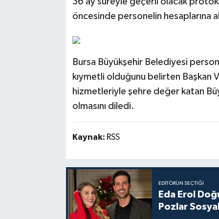
36 ay süreyle geçerli olacak prot
öncesinde personelin hesaplarına ak
Bursa Büyükşehir Belediyesi person
kıymetli olduğunu belirten Başkan Ve
hizmetleriyle şehre değer katan Büyü
olmasını diledi.
Kaynak:
RSS
EDITÖRÜN SEÇTIĞI
Eda Erol Doğu
Pozlar Sosyal