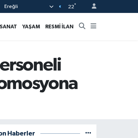
°
Ereğli
22
-SANAT
YAŞAM
RESMİ İLAN
ersoneli
 promosyona
on Haberler