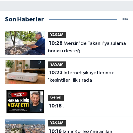
Son Haberler
YAŞAM
10:28
Mersin'de Takanlı'ya sulama
borusu desteği
YAŞAM
10:23
İnternet şikayetlerinde
'kesintiler' ilk sırada
Genel
10:18
.
YAŞAM
10:16
İzmir Körfezi'ne açılan