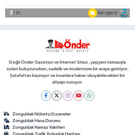
Spor
09:58
Pamucak Sahili'nde spor
şöleni
YAŞAM
09:55
İzmir'de Bornova Aktarma
İstasyonu yenilendi
Ereğli Önder Gazetesi ve İnternet Sitesi , yepyeni temasıyla
sizleri buluştururken, sadelik ve modernizmi bir araya getiriyor.
Şatafattan kaçınıyor ve insanlara haber okuyabilecekleri bir
altyapı sunuyor.
Zonguldak Nöbetçi Eczaneler
Zonguldak Hava Durumu
Zonguldak Namaz Vakitleri
Zonguldak Trafik Yoğunluk Haritası