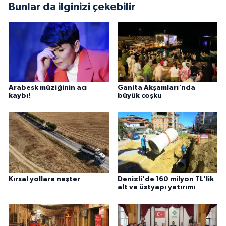
Bunlar da ilginizi çekebilir
Arabesk müziğinin acı
Ganita Akşamları'nda
kaybı!
büyük coşku
Kırsal yollara neşter
Denizli'de 160 milyon TL'lik
alt ve üstyapı yatırımı