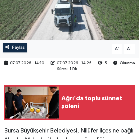
RESMİ İLAN
Paylaş
-
+
A
A
07.07.2026 - 14:10
07.07.2026 - 14:25
5
Okunma
Süresi: 1 Dk
Ağrı'da toplu sünnet
şöleni
Bursa Büyükşehir Belediyesi, Nilüfer ilçesine bağlı