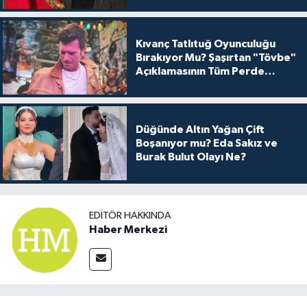
Kıvanç Tatlıtuğ Oyunculuğu
Bırakıyor Mu? Şaşırtan "Tövbe"
Açıklamasının Tüm Perde
Arkası
Düğünde Altın Yağan Çift
Boşanıyor mu? Eda Sakız ve
Burak Bulut Olayı Ne?
EDITÖR HAKKINDA
Haber Merkezi