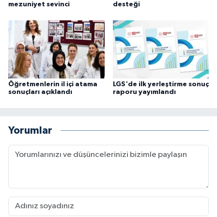
mezuniyet sevinci
desteği
Öğretmenlerin il içi atama
LGS'de ilk yerleştirme sonuç
sonuçları açıklandı
raporu yayımlandı
Yorumlar