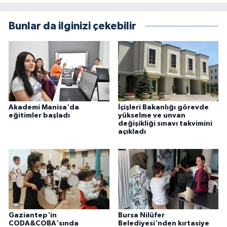
Bunlar da ilginizi çekebilir
Akademi Manisa'da
İçişleri Bakanlığı görevde
eğitimler başladı
yükselme ve unvan
değişikliği sınavı takvimini
açıkladı
Gaziantep'in
Bursa Nilüfer
CODA&COBA'sında
Belediyesi'nden kırtasiye