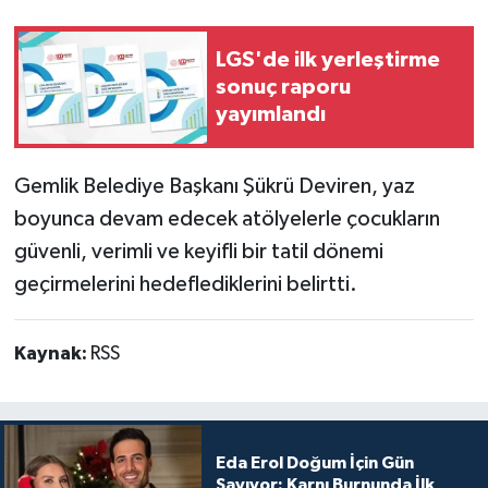
LGS'de ilk yerleştirme
sonuç raporu
yayımlandı
Gemlik Belediye Başkanı Şükrü Deviren, yaz
boyunca devam edecek atölyelerle çocukların
güvenli, verimli ve keyifli bir tatil dönemi
geçirmelerini hedeflediklerini belirtti.
Kaynak:
RSS
Eda Erol Doğum İçin Gün
Sayıyor: Karnı Burnunda İlk