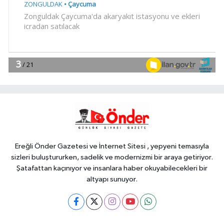
YAŞAM
23:54
Arabesk müziğinin acı kaybı!
Gündem
23:41
Menderes Belediye Başkanı
İlkay Çiçek görevden uzaklaştırıldı
SİYASET
23:34
CHP İstanbul'da yeni
katılımlar... Gürsel Tekin: Birlikte
başaracağız
Ereğli Önder Gazetesi ve İnternet Sitesi , yepyeni temasıyla
sizleri buluştururken, sadelik ve modernizmi bir araya getiriyor.
Şatafattan kaçınıyor ve insanlara haber okuyabilecekleri bir
altyapı sunuyor.