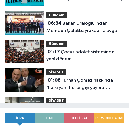
Gündem
06:34
Bakan Uraloğlu'ndan
Memduh Çolakbayrakdar'a övgü
Gündem
01:17
Çocuk adalet sisteminde
yeni dönem
SİYASET
01:08
Turhan Çömez hakkında
'halkı yanıltıcı bilgiyi yayma'
soruşturması
SİYASET
23:58
Kılıçdaroğlu, CHP Gençlik
Kolları yönetimiyle buluştu