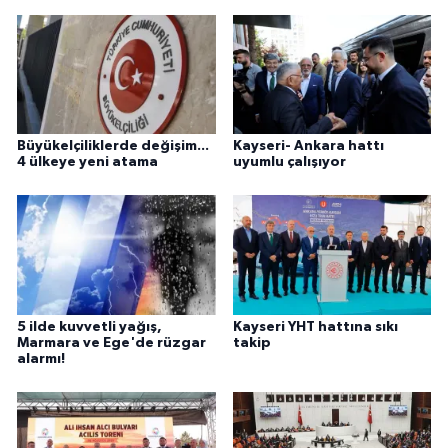
Büyükelçiliklerde değişim...
Kayseri- Ankara hattı
4 ülkeye yeni atama
uyumlu çalışıyor
5 ilde kuvvetli yağış,
Kayseri YHT hattına sıkı
Marmara ve Ege'de rüzgar
takip
alarmı!