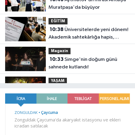
Muratpaşa'da büyüyor
EĞİTİM
10:38
Üniversitelerde yeni dönem!
Akademik sahtekârlığa hapis,
öğrencilere dönüş yolu
Magazin
10:33
Simge'nin doğum günü
sahnede kutlandı!
YAŞAM
10:26
Karamürsel Plaj Yolu
Caddesi'ne özel asfalt dokunuşu
YAŞAM
10:20
Buca Metrosu'nda dev adım
Magazin