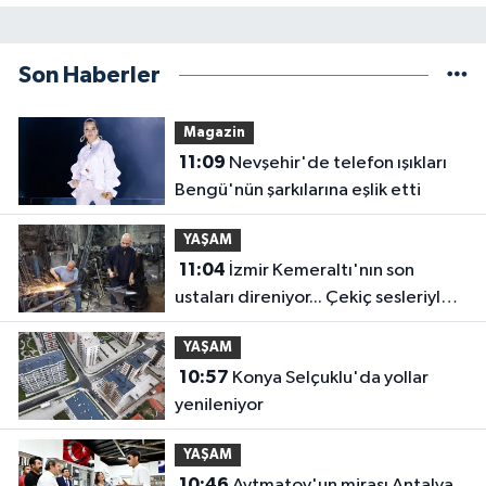
Son Haberler
Magazin
11:09
Nevşehir'de telefon ışıkları
Bengü'nün şarkılarına eşlik etti
YAŞAM
11:04
İzmir Kemeraltı'nın son
ustaları direniyor... Çekiç sesleriyle
yaşayan miras
YAŞAM
10:57
Konya Selçuklu'da yollar
yenileniyor
YAŞAM
10:46
Aytmatov'un mirası Antalya