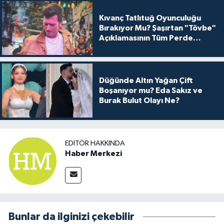
Kıvanç Tatlıtuğ Oyunculuğu
Bırakıyor Mu? Şaşırtan "Tövbe"
Açıklamasının Tüm Perde
Arkası
Düğünde Altın Yağan Çift
Boşanıyor mu? Eda Sakız ve
Burak Bulut Olayı Ne?
EDITÖR HAKKINDA
Haber Merkezi
Bunlar da ilginizi çekebilir