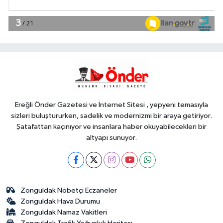
10:14
Gülben Ergen'den Yavru
Vatan'da 'yapay zekâ' çıkışı
Gündem
10:09
Büyükelçiliklerde değişim...
4 ülkeye yeni atama
Ereğli Önder Gazetesi ve İnternet Sitesi , yepyeni temasıyla
sizleri buluştururken, sadelik ve modernizmi bir araya getiriyor.
Şatafattan kaçınıyor ve insanlara haber okuyabilecekleri bir
altyapı sunuyor.
Zonguldak Nöbetçi Eczaneler
Zonguldak Hava Durumu
Zonguldak Namaz Vakitleri