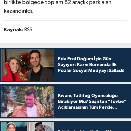
birlikte bölgede toplam 82 araçlık park alanı
kazandırıldı.
Kaynak:
RSS
Eda Erol Doğum İçin Gün
Sayıyor: Karnı Burnunda İlk
Pozlar Sosyal Medyayı Salladı!
Kıvanç Tatlıtuğ Oyunculuğu
Bırakıyor Mu? Şaşırtan "Tövbe"
Açıklamasının Tüm Perde
Arkası