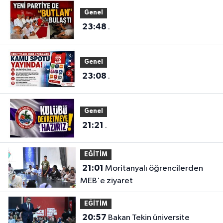
Genel
23:48
.
Genel
23:08
.
Genel
21:21
.
EĞİTİM
21:01
Moritanyalı öğrencilerden
MEB'e ziyaret
EĞİTİM
20:57
Bakan Tekin üniversite