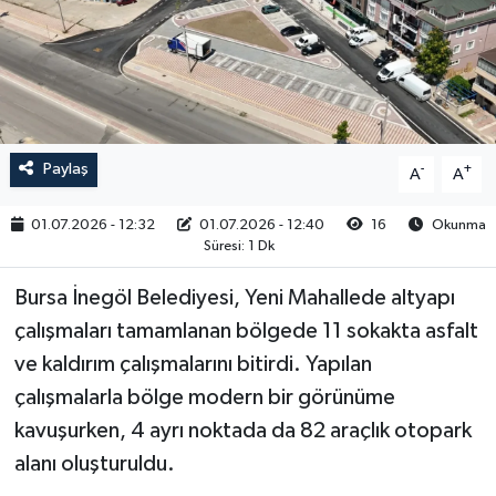
RESMİ İLAN
Paylaş
-
+
A
A
01.07.2026 - 12:32
01.07.2026 - 12:40
16
Okunma
Süresi: 1 Dk
Bursa İnegöl Belediyesi, Yeni Mahallede altyapı
çalışmaları tamamlanan bölgede 11 sokakta asfalt
ve kaldırım çalışmalarını bitirdi. Yapılan
çalışmalarla bölge modern bir görünüme
kavuşurken, 4 ayrı noktada da 82 araçlık otopark
alanı oluşturuldu.