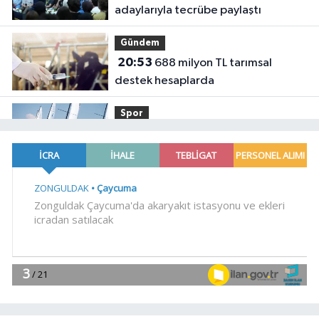
adaylarıyla tecrübe paylaştı
Gündem
20:53
688 milyon TL tarımsal
destek hesaplarda
Spor
19:02
Yelkencilerin zorlu
mücadelesi ilk günde nefes kesti
YAŞAM
18:55
Bursa'da tarihi eser
operasyonu! 273 sikke ve 18 obje ele
geçirildi
YAŞAM
18:51
Eyüpsultan Meydanı
yenileniyor... İlk taşı Nuri Aslan koydu