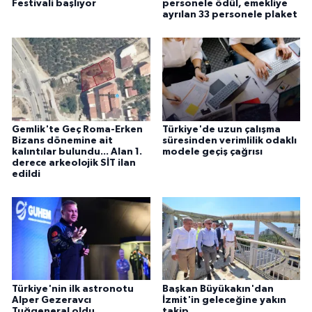
Festivali başlıyor
personele ödül, emekliye
ayrılan 33 personele plaket
Gemlik'te Geç Roma-Erken
Türkiye'de uzun çalışma
Bizans dönemine ait
süresinden verimlilik odaklı
kalıntılar bulundu... Alan 1.
modele geçiş çağrısı
derece arkeolojik SİT ilan
edildi
Türkiye'nin ilk astronotu
Başkan Büyükakın'dan
Alper Gezeravcı
İzmit'in geleceğine yakın
Tuğgeneral oldu
takip