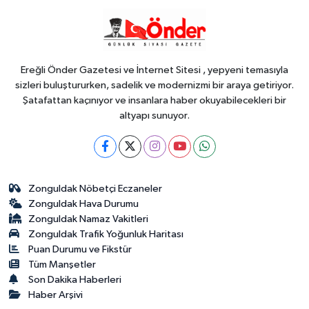
Teknoloji
18:45
Yapay zeka genç
girişimcilere yeni kapılar açıyor
Ereğli Önder Gazetesi ve İnternet Sitesi , yepyeni temasıyla
sizleri buluştururken, sadelik ve modernizmi bir araya getiriyor.
Şatafattan kaçınıyor ve insanlara haber okuyabilecekleri bir
altyapı sunuyor.
Zonguldak Nöbetçi Eczaneler
Zonguldak Hava Durumu
Zonguldak Namaz Vakitleri
Zonguldak Trafik Yoğunluk Haritası
Puan Durumu ve Fikstür
Tüm Manşetler
Son Dakika Haberleri
Haber Arşivi