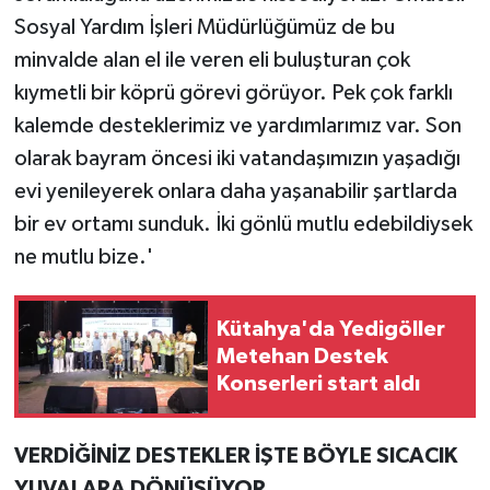
Sosyal Yardım İşleri Müdürlüğümüz de bu
minvalde alan el ile veren eli buluşturan çok
kıymetli bir köprü görevi görüyor. Pek çok farklı
kalemde desteklerimiz ve yardımlarımız var. Son
olarak bayram öncesi iki vatandaşımızın yaşadığı
evi yenileyerek onlara daha yaşanabilir şartlarda
bir ev ortamı sunduk. İki gönlü mutlu edebildiysek
ne mutlu bize.'
Kütahya'da Yedigöller
Metehan Destek
Konserleri start aldı
VERDİĞİNİZ DESTEKLER İŞTE BÖYLE SICACIK
YUVALARA DÖNÜŞÜYOR