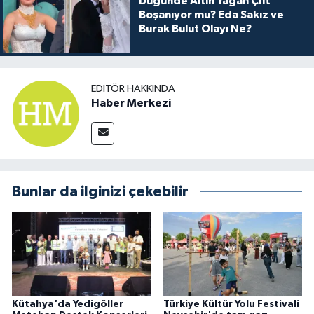
Düğünde Altın Yağan Çift
Boşanıyor mu? Eda Sakız ve
Burak Bulut Olayı Ne?
EDITÖR HAKKINDA
Haber Merkezi
Bunlar da ilginizi çekebilir
Kütahya'da Yedigöller
Türkiye Kültür Yolu Festivali