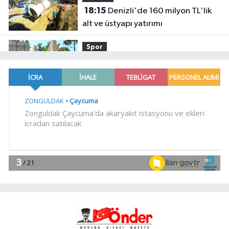
18:15
Denizli'de 160 milyon TL'lik
alt ve üstyapı yatırımı
Spor
18:00
Şampiyonlar, İETT ile
İstanbul'da
YAŞAM
17:45
Ayvalık'ta üretici ve el emeği
pazarı renk katıyor
YAŞAM
17:30
DAĞDER ve BUMEV'den
eğitim için güç birliği
YAŞAM
17:17
Bursa Büyükşehir
Harmancık'ta da yolları yeniliyor