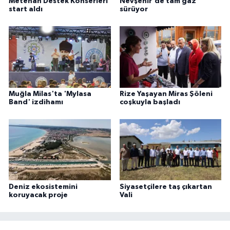
Metehan Destek Konserleri
Nevşehir'de tam gaz
start aldı
sürüyor
Muğla Milas'ta 'Mylasa
Rize Yaşayan Miras Şöleni
Band' izdihamı
coşkuyla başladı
Deniz ekosistemini
Siyasetçilere taş çıkartan
koruyacak proje
Vali