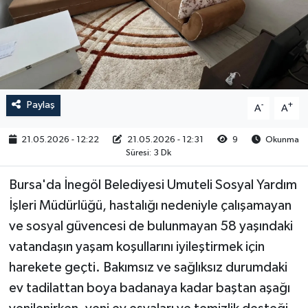
RESMİ İLAN
Paylaş
-
+
A
A
21.05.2026 - 12:22
21.05.2026 - 12:31
9
Okunma
Süresi: 3 Dk
Bursa'da İnegöl Belediyesi Umuteli Sosyal Yardım
İşleri Müdürlüğü, hastalığı nedeniyle çalışamayan
ve sosyal güvencesi de bulunmayan 58 yaşındaki
vatandaşın yaşam koşullarını iyileştirmek için
harekete geçti. Bakımsız ve sağlıksız durumdaki
ev tadilattan boya badanaya kadar baştan aşağı