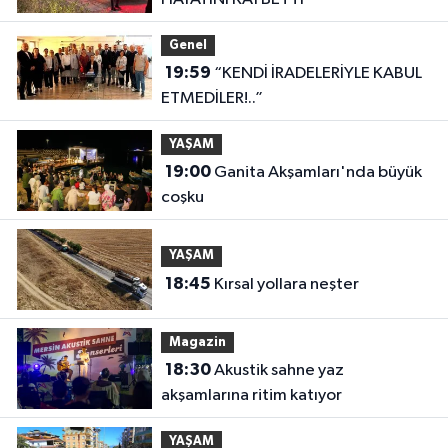
Genel
19:59
“KENDİ İRADELERİYLE KABUL
ETMEDİLER!..”
YAŞAM
19:00
Ganita Akşamları'nda büyük
coşku
YAŞAM
18:45
Kırsal yollara neşter
Magazin
18:30
Akustik sahne yaz
akşamlarına ritim katıyor
YAŞAM