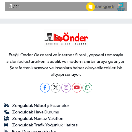
14:23
CHP'li Sarıbal'dan orman
yangınları ve tarım politikalarına
eleştiri
YAŞAM
14:18
Muğla Seydikemer'de
yangın sonrası seferberlik
Ereğli Önder Gazetesi ve İnternet Sitesi , yepyeni temasıyla
sizleri buluştururken, sadelik ve modernizmi bir araya getiriyor.
Şatafattan kaçınıyor ve insanlara haber okuyabilecekleri bir
altyapı sunuyor.
Zonguldak Nöbetçi Eczaneler
Zonguldak Hava Durumu
Zonguldak Namaz Vakitleri
Zonguldak Trafik Yoğunluk Haritası
Puan Durumu ve Fikstür