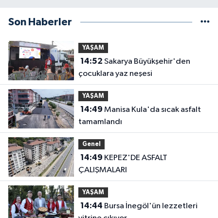
Son Haberler
YAŞAM
14:52
Sakarya Büyükşehir'den
çocuklara yaz neşesi
YAŞAM
14:49
Manisa Kula'da sıcak asfalt
tamamlandı
Genel
14:49
KEPEZ'DE ASFALT
ÇALIŞMALARI
YAŞAM
14:44
Bursa İnegöl'ün lezzetleri