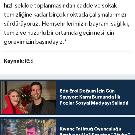
hızlı şekilde toplanmasından cadde ve sokak
temizliğine kadar birçok noktada çalışmalarımızı
sürdürüyoruz. Hemşehrilerimizin bayramı sağlıklı,
temiz ve huzurlu bir ortamda geçirmesi için
görevimizin başındayız.'
Kaynak:
RSS
Eda Erol Doğum İçin Gün
Sayıyor: Karnı Burnunda İlk
Pozlar Sosyal Medyayı Salladı!
Kıvanç Tatlıtuğ Oyunculuğu
Bırakıyor Mu? Şaşırtan "Tövbe"