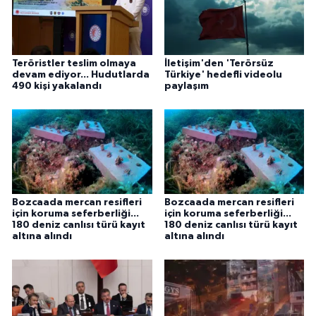
Teröristler teslim olmaya
İletişim'den 'Terörsüz
devam ediyor... Hudutlarda
Türkiye' hedefli videolu
490 kişi yakalandı
paylaşım
Bozcaada mercan resifleri
Bozcaada mercan resifleri
için koruma seferberliği...
için koruma seferberliği...
180 deniz canlısı türü kayıt
180 deniz canlısı türü kayıt
altına alındı
altına alındı