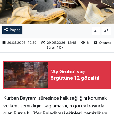
RESMİ İLAN
Paylaş
-
+
A
A
29.05.2026 - 12:39
29.05.2026 - 12:45
8
Okunma
Süresi: 1 Dk
'Ay Grubu' suç
örgütüne 12 gözaltı!
Kurban Bayramı süresince halk sağlığını korumak
ve kent temizliğini sağlamak için görev başında
olan Bursa Nilüfer Belediyesi ekipleri, temizlik ve