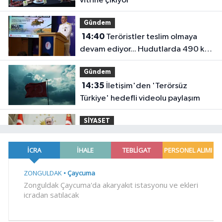
vitrine çıkıyor
Gündem
14:40
Teröristler teslim olmaya
devam ediyor... Hudutlarda 490 kişi
yakalandı
Gündem
14:35
İletişim'den 'Terörsüz
Türkiye' hedefli videolu paylaşım
SİYASET
14:31
Cumhurbaşkanı Erdoğan,
Bahçeli'yi Külliye'de kabul etti
YAŞAM
14:26
İzmit Belediyesi'nde iki yeni
başkan yardımcısı göreve başladı
SİYASET