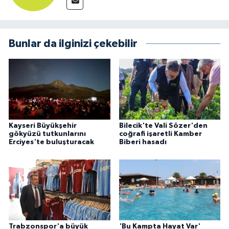
Bunlar da ilginizi çekebilir
Kayseri Büyükşehir
Bilecik'te Vali Sözer'den
gökyüzü tutkunlarını
coğrafi işaretli Kamber
Erciyes'te buluşturacak
Biberi hasadı
Trabzonspor'a büyük
'Bu Kampta Hayat Var'