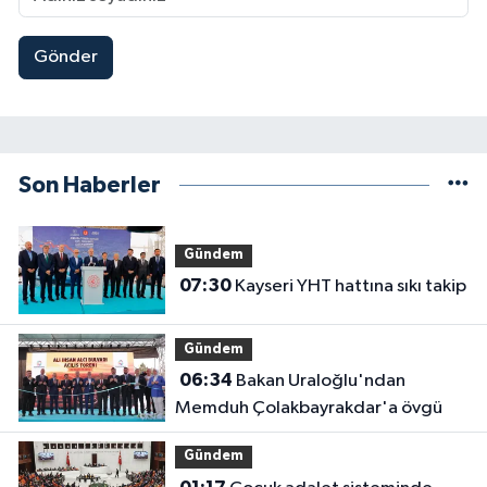
Gönder
Son Haberler
Gündem
07:30
Kayseri YHT hattına sıkı takip
Gündem
06:34
Bakan Uraloğlu'ndan
Memduh Çolakbayrakdar'a övgü
Gündem