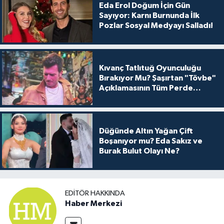
Eda Erol Doğum İçin Gün
Sayıyor: Karnı Burnunda İlk
Pozlar Sosyal Medyayı Salladı!
Kıvanç Tatlıtuğ Oyunculuğu
Bırakıyor Mu? Şaşırtan "Tövbe"
Açıklamasının Tüm Perde
Arkası
Düğünde Altın Yağan Çift
Boşanıyor mu? Eda Sakız ve
Burak Bulut Olayı Ne?
EDITÖR HAKKINDA
Haber Merkezi