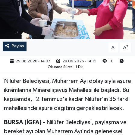
RESMİ İLAN
Paylaş
-
+
A
A
29.06.2026 - 14:07
29.06.2026 - 14:15
10
Okunma Süresi: 1 Dk
Nilüfer Belediyesi, Muharrem Ayı dolayısıyla aşure
ikramlarına Minareliçavuş Mahallesi ile başladı. Bu
kapsamda, 12 Temmuz'a kadar Nilüfer'in 35 farklı
mahallesinde aşure dağıtımı gerçekleştirilecek.
BURSA (İGFA) -
Nilüfer Belediyesi, paylaşma ve
bereket ayı olan Muharrem Ayı'nda geleneksel