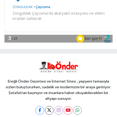
SİYASET
23:34
CHP İstanbul'da yeni
katılımlar... Gürsel Tekin: Birlikte
başaracağız
Gündem
23:29
Anadolu Otoyolu'nda
kamyonet çekiciye çarptı!
Genel
21:59
18 YAŞINDAKİ MİRAÇ
HAYATINI KAYBETTİ
Ereğli Önder Gazetesi ve İnternet Sitesi , yepyeni temasıyla
sizleri buluştururken, sadelik ve modernizmi bir araya getiriyor.
Şatafattan kaçınıyor ve insanlara haber okuyabilecekleri bir
altyapı sunuyor.