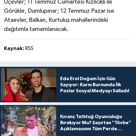
Üçevler; 11 Temmuz Cumartesi Kızılcıklı ile
Görükle, Dumlupınar; 12 Temmuz Pazar ise
Ataevler, Balkan, Kurtuluş mahallerindeki
dağıtımla tamamlanacak.
Kaynak:
RSS
Eda Erol Doğum İçin Gün
Sayıyor: Karnı Burnunda İlk
Pozlar Sosyal Medyayı Salladı!
Kıvanç Tatlıtuğ Oyunculuğu
Bırakıyor Mu? Şaşırtan "Tövbe"
Açıklamasının Tüm Perde
Arkası