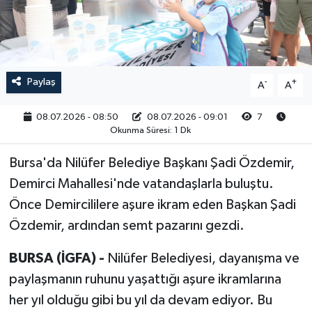
RESMİ İLAN
Paylaş
-
+
A
A
08.07.2026 - 08:50
08.07.2026 - 09:01
7
Okunma Süresi: 1 Dk
Bursa'da Nilüfer Belediye Başkanı Şadi Özdemir,
Demirci Mahallesi'nde vatandaşlarla buluştu.
Önce Demircililere aşure ikram eden Başkan Şadi
Özdemir, ardından semt pazarını gezdi.
BURSA (İGFA) -
Nilüfer Belediyesi, dayanışma ve
paylaşmanın ruhunu yaşattığı aşure ikramlarına
her yıl olduğu gibi bu yıl da devam ediyor. Bu