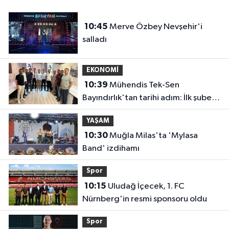
10:45
Merve Özbey Nevşehir'i
salladı
EKONOMİ
10:39
Mühendis Tek-Sen
Bayındırlık'tan tarihi adım: İlk şube
Diyarbakır'da açıldı
YAŞAM
10:30
Muğla Milas'ta 'Mylasa
Band' izdihamı
Spor
10:15
Uludağ İçecek, 1. FC
Nürnberg'in resmi sponsoru oldu
Spor