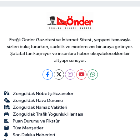
YAŞAM
09:12
Deniz ekosistemini
koruyacak proje
Ereğli Önder Gazetesi ve İnternet Sitesi , yepyeni temasıyla
sizleri buluştururken, sadelik ve modernizmi bir araya getiriyor.
Şatafattan kaçınıyor ve insanlara haber okuyabilecekleri bir
altyapı sunuyor.
Zonguldak Nöbetçi Eczaneler
Zonguldak Hava Durumu
Zonguldak Namaz Vakitleri
Zonguldak Trafik Yoğunluk Haritası
Puan Durumu ve Fikstür
Tüm Manşetler
Son Dakika Haberleri