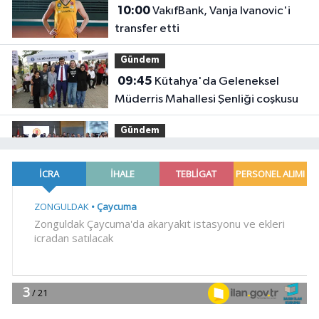
10:00
VakıfBank, Vanja Ivanovic'i
transfer etti
Gündem
09:45
Kütahya'da Geleneksel
Müderris Mahallesi Şenliği coşkusu
Gündem
09:33
Terörsüz Türkiye yasa teklifi
komisyondan geçti
Gündem
09:30
Eyüpsultan Meydanı'na yeni
düzenleme
YAŞAM
09:15
Rize Yaşayan Miras Şöleni
coşkuyla başladı