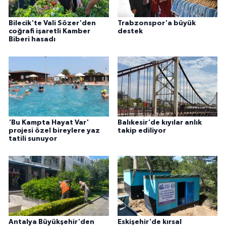
Bilecik'te Vali Sözer'den
Trabzonspor'a büyük
coğrafi işaretli Kamber
destek
Biberi hasadı
'Bu Kampta Hayat Var'
Balıkesir'de kıyılar anlık
projesi özel bireylere yaz
takip ediliyor
tatili sunuyor
Antalya Büyükşehir'den
Eskişehir'de kırsal