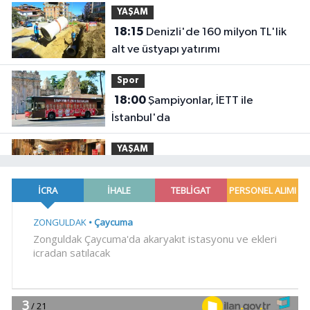
YAŞAM
18:15
Denizli'de 160 milyon TL'lik
alt ve üstyapı yatırımı
Spor
18:00
Şampiyonlar, İETT ile
İstanbul'da
YAŞAM
17:45
Ayvalık'ta üretici ve el emeği
pazarı renk katıyor
YAŞAM
17:30
DAĞDER ve BUMEV'den
eğitim için güç birliği
YAŞAM
17:17
Bursa Büyükşehir