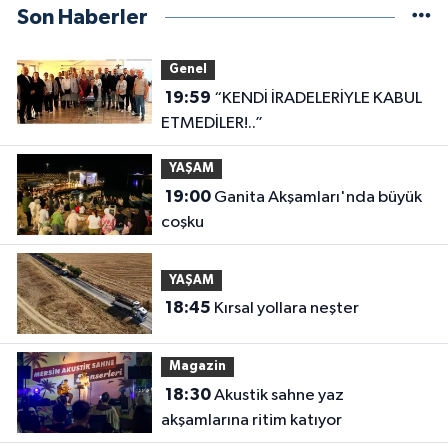
Son Haberler
Genel
19:59
“KENDİ İRADELERİYLE KABUL
ETMEDİLER!..”
YAŞAM
19:00
Ganita Akşamları'nda büyük
coşku
YAŞAM
18:45
Kırsal yollara neşter
Magazin
18:30
Akustik sahne yaz
akşamlarına ritim katıyor