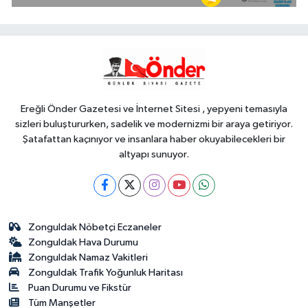
Harmancık'ta da yolları yeniliyor
YAŞAM
17:15
İpsala OSB'nin gelişimi için
kritik ziyaret
Ereğli Önder Gazetesi ve İnternet Sitesi , yepyeni temasıyla
sizleri buluştururken, sadelik ve modernizmi bir araya getiriyor.
Şatafattan kaçınıyor ve insanlara haber okuyabilecekleri bir
altyapı sunuyor.
Zonguldak Nöbetçi Eczaneler
Zonguldak Hava Durumu
Zonguldak Namaz Vakitleri
Zonguldak Trafik Yoğunluk Haritası
Puan Durumu ve Fikstür
Tüm Manşetler