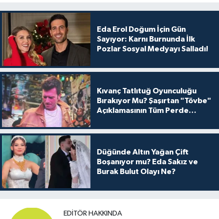
Eda Erol Doğum İçin Gün
Sayıyor: Karnı Burnunda İlk
Pozlar Sosyal Medyayı Salladı!
Kıvanç Tatlıtuğ Oyunculuğu
Bırakıyor Mu? Şaşırtan "Tövbe"
Açıklamasının Tüm Perde
Arkası
Düğünde Altın Yağan Çift
Boşanıyor mu? Eda Sakız ve
Burak Bulut Olayı Ne?
EDITÖR HAKKINDA