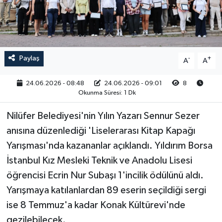
RESMİ İLAN
Paylaş
-
+
A
A
24.06.2026 - 08:48
24.06.2026 - 09:01
8
Okunma Süresi: 1 Dk
Nilüfer Belediyesi'nin Yılın Yazarı Sennur Sezer
anısına düzenlediği 'Liselerarası Kitap Kapağı
Yarışması'nda kazananlar açıklandı. Yıldırım Borsa
İstanbul Kız Mesleki Teknik ve Anadolu Lisesi
öğrencisi Ecrin Nur Subaşı 1'incilik ödülünü aldı.
Yarışmaya katılanlardan 89 eserin seçildiği sergi
ise 8 Temmuz'a kadar Konak Kültürevi'nde
gezilebilecek.