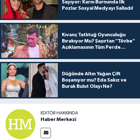
Sayıyor: Karnı Burnunda İlk
Pozlar Sosyal Medyayı Salladı!
Kıvanç Tatlıtuğ Oyunculuğu
Bırakıyor Mu? Şaşırtan "Tövbe"
Açıklamasının Tüm Perde
Arkası
Düğünde Altın Yağan Çift
Boşanıyor mu? Eda Sakız ve
Burak Bulut Olayı Ne?
EDITÖR HAKKINDA
Haber Merkezi