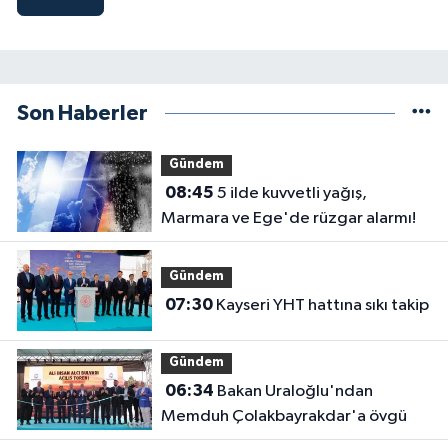
Son Haberler
Gündem
08:45
5 ilde kuvvetli yağış,
Marmara ve Ege'de rüzgar alarmı!
Gündem
07:30
Kayseri YHT hattına sıkı takip
Gündem
06:34
Bakan Uraloğlu'ndan
Memduh Çolakbayrakdar'a övgü