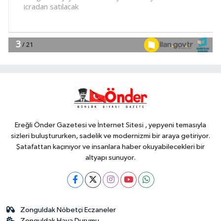
İlkay Çiçek görevden uzaklaştırıldı
SİYASET
23:34
CHP İstanbul'da yeni
katılımlar... Gürsel Tekin: Birlikte
başaracağız
Gündem
23:29
Anadolu Otoyolu'nda
kamyonet çekiciye çarptı!
Ereğli Önder Gazetesi ve İnternet Sitesi , yepyeni temasıyla
sizleri buluştururken, sadelik ve modernizmi bir araya getiriyor.
Şatafattan kaçınıyor ve insanlara haber okuyabilecekleri bir
altyapı sunuyor.
Zonguldak Nöbetçi Eczaneler
Zonguldak Hava Durumu