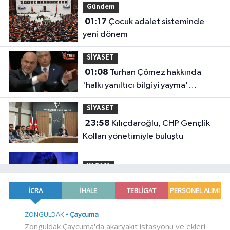
Gündem
01:17
Çocuk adalet sisteminde
yeni dönem
SİYASET
01:08
Turhan Çömez hakkında
'halkı yanıltıcı bilgiyi yayma'
soruşturması
SİYASET
23:58
Kılıçdaroğlu, CHP Gençlik
Kolları yönetimiyle buluştu
YAŞAM
23:54
Arabesk müziğinin acı kaybı!
Gündem
23:41
Menderes Belediye Başkanı