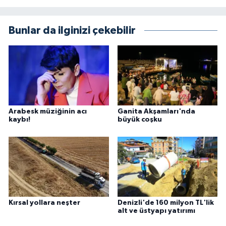
Bunlar da ilginizi çekebilir
Arabesk müziğinin acı
Ganita Akşamları'nda
kaybı!
büyük coşku
Kırsal yollara neşter
Denizli'de 160 milyon TL'lik
alt ve üstyapı yatırımı