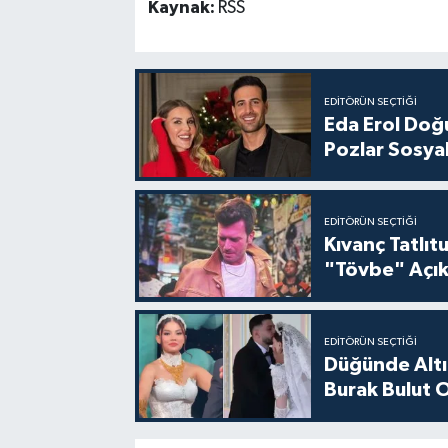
Kaynak:
RSS
EDITÖRÜN SEÇTIĞI
Eda Erol Doğu
Pozlar Sosyal
EDITÖRÜN SEÇTIĞI
Kıvanç Tatlı
"Tövbe" Açık
EDITÖRÜN SEÇTIĞI
Düğünde Altı
Burak Bulut O