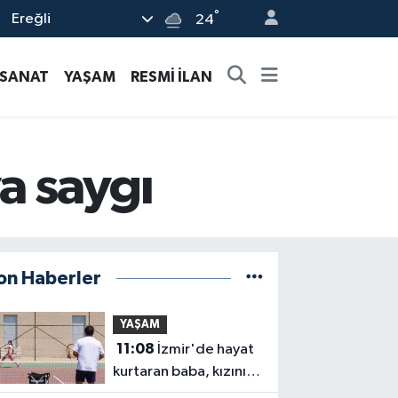
°
Ereğli
24
-SANAT
YAŞAM
RESMİ İLAN
a saygı
on Haberler
YAŞAM
11:08
İzmir'de hayat
kurtaran baba, kızını
kortlarda