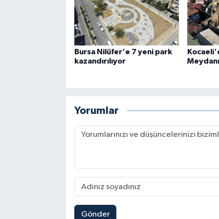
Bursa Nilüfer'e 7 yeni park
Kocaeli'
kazandırılıyor
Meydanı 
Yorumlar
Gönder