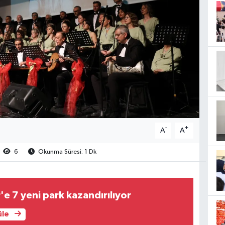
-
+
A
A
6
Okunma Süresi: 1 Dk
'e 7 yeni park kazandırılıyor
üle