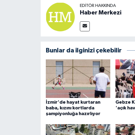
EDITÖR HAKKINDA
Haber Merkezi
Bunlar da ilginizi çekebilir
İzmir'de hayat kurtaran
Gebze K
baba, kızını kortlarda
'açık hav
şampiyonluğa hazırlıyor