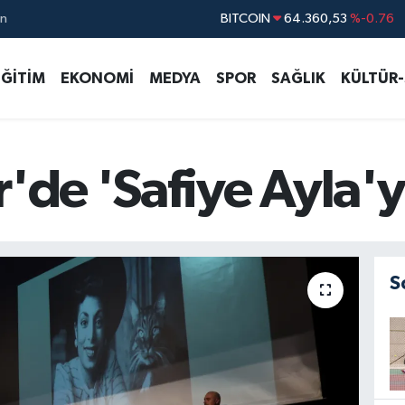
BITCOIN
64.360,53
%-0.76
ın
DOLAR
47,7143
%0.16
EURO
55,0317
%-0.02
EĞİTİM
EKONOMİ
MEDYA
SPOR
SAĞLIK
KÜLTÜR
STERLİN
64,2463
%0.07
GRAM ALTIN
6574.81
%1.44
BİST100
13.887
%64
r'de 'Safiye Ayla'y
S