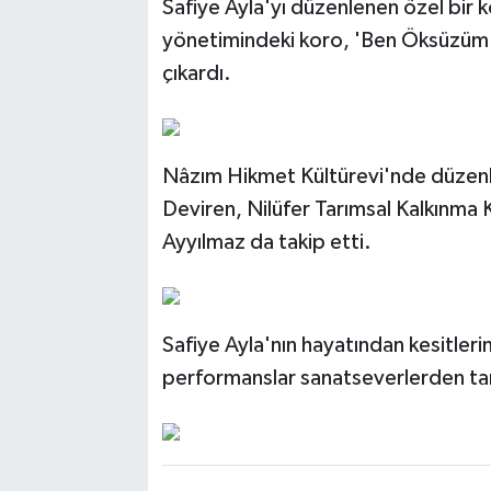
Safiye Ayla'yı düzenlenen özel bir k
yönetimindeki koro, 'Ben Öksüzüm' k
çıkardı.
Nâzım Hikmet Kültürevi'nde düzenl
Deviren, Nilüfer Tarımsal Kalkınma
Ayyılmaz da takip etti.
Safiye Ayla'nın hayatından kesitleri
performanslar sanatseverlerden ta