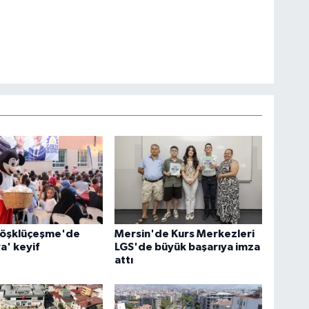
öşklüçeşme'de
Mersin'de Kurs Merkezleri
a' keyif
LGS'de büyük başarıya imza
attı