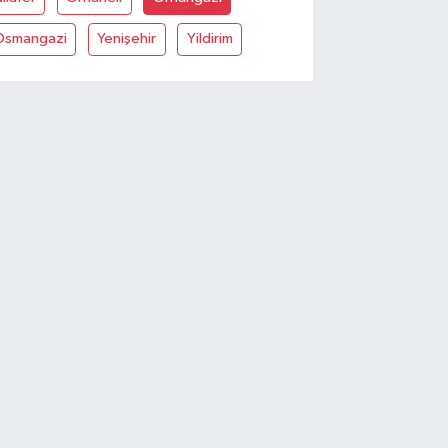
Osmangazi
Yenişehir
Yildirim