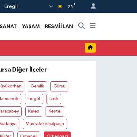
°
Ereğli
25
-SANAT
YAŞAM
RESMİ İLAN
ursa Diğer İlçeler
Büyükorhan
Gemlik
Gürsu
Harmancik
İnegöl
İznik
Karacabey
Keles
Kestel
Mudanya
Mustafakemalpaşa
ilüfer
Orhaneli
Orhangazi