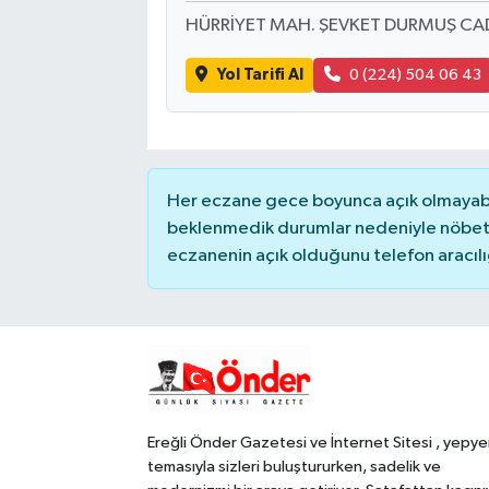
HÜRRİYET MAH. ŞEVKET DURMUŞ CAD
Yol Tarifi Al
0 (224) 504 06 43
Her eczane gece boyunca açık olmayabili
beklenmedik durumlar nedeniyle nöbete
eczanenin açık olduğunu telefon aracılığıy
Ereğli Önder Gazetesi ve İnternet Sitesi , yepye
temasıyla sizleri buluştururken, sadelik ve