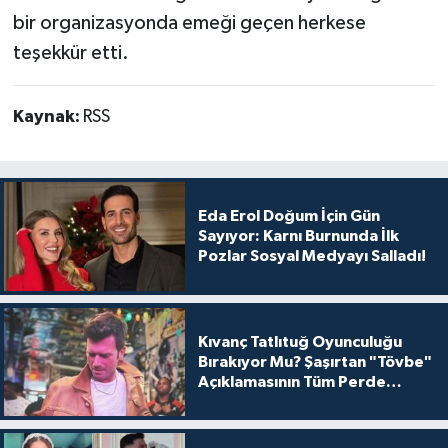
bir organizasyonda emeği geçen herkese
teşekkür etti.
Kaynak:
RSS
Eda Erol Doğum İçin Gün
Sayıyor: Karnı Burnunda İlk
Pozlar Sosyal Medyayı Salladı!
Kıvanç Tatlıtuğ Oyunculuğu
Bırakıyor Mu? Şaşırtan "Tövbe"
Açıklamasının Tüm Perde
Arkası