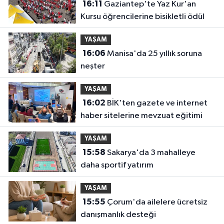
16:11
Gaziantep'te Yaz Kur'an
Kursu öğrencilerine bisikletli ödül
YAŞAM
16:06
Manisa'da 25 yıllık soruna
neşter
YAŞAM
16:02
BİK'ten gazete ve internet
haber sitelerine mevzuat eğitimi
YAŞAM
15:58
Sakarya'da 3 mahalleye
daha sportif yatırım
YAŞAM
15:55
Çorum'da ailelere ücretsiz
danışmanlık desteği