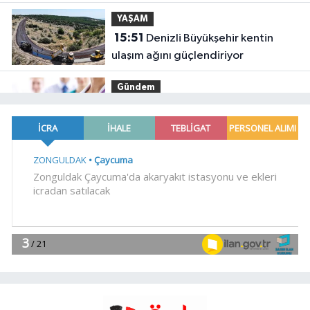
YAŞAM
15:51
Denizli Büyükşehir kentin
ulaşım ağını güçlendiriyor
Gündem
15:46
Sağlık çalışanlarından ücret
ve emeklilik reformu çağrısı
YAŞAM
15:41
Trabzon Dernekler
Federasyonu Şubesi açıldı
SİYASET
15:37
DSP Genel Başkanı Aksakal:
Terörün bitirilmesi iradesine destek
için imzalayacağım
Genel
15:36