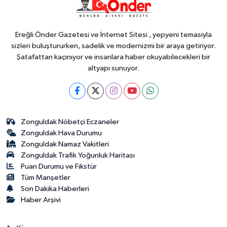
KARADENİZ EREĞLİ'NİN YÜZ
AKLARI...
Ereğli Önder Gazetesi ve İnternet Sitesi , yepyeni temasıyla
sizleri buluştururken, sadelik ve modernizmi bir araya getiriyor.
Şatafattan kaçınıyor ve insanlara haber okuyabilecekleri bir
altyapı sunuyor.
Zonguldak Nöbetçi Eczaneler
Zonguldak Hava Durumu
Zonguldak Namaz Vakitleri
Zonguldak Trafik Yoğunluk Haritası
Puan Durumu ve Fikstür
Tüm Manşetler
Son Dakika Haberleri
Haber Arşivi