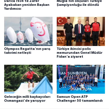
Darıca 1934'te Zafer
Muğla'nın okçuları Türkiye
Ayabakan yeniden Başkan
Şampiyonluğu ile döndü
Yardımcısı
Olympos Regatta'nın yarış
Türkiye ikincisi polis
takvimi netleşti
memurundan Genel Müdür
Fidan'a ziyaret
Geleceğin milli kaykaycıları
Samsun Open ATP
Osmangazi'de yarışıyor
Challenger 50 tamamlandı