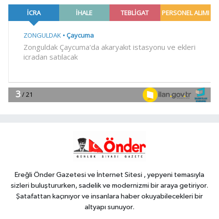
hazır
Gündem
18:36
Osman Gazi platformu
Eylül'de göreve başlayacak...
Gabar'da günlük petrol üretimi 83
YAŞAM
bin 200 varile ulaştı
18:30
Trabzonspor'a büyük destek
YAŞAM
18:23
'Bu Kampta Hayat Var'
projesi özel bireylere yaz tatili
sunuyor
Ereğli Önder Gazetesi ve İnternet Sitesi , yepyeni temasıyla
sizleri buluştururken, sadelik ve modernizmi bir araya getiriyor.
Şatafattan kaçınıyor ve insanlara haber okuyabilecekleri bir
altyapı sunuyor.