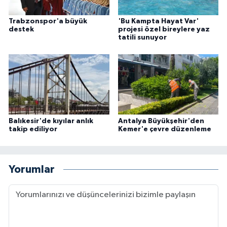
Trabzonspor'a büyük
'Bu Kampta Hayat Var'
destek
projesi özel bireylere yaz
tatili sunuyor
Balıkesir'de kıyılar anlık
Antalya Büyükşehir'den
takip ediliyor
Kemer'e çevre düzenleme
Yorumlar