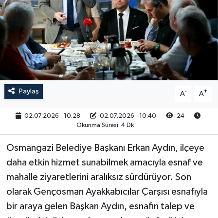
RESMİ İLAN
Paylaş
-
+
A
A
02.07.2026 - 10:28
02.07.2026 - 10:40
24
Okunma Süresi: 4 Dk
Osmangazi Belediye Başkanı Erkan Aydın, ilçeye
daha etkin hizmet sunabilmek amacıyla esnaf ve
mahalle ziyaretlerini aralıksız sürdürüyor. Son
olarak Gençosman Ayakkabıcılar Çarşısı esnafıyla
bir araya gelen Başkan Aydın, esnafın talep ve