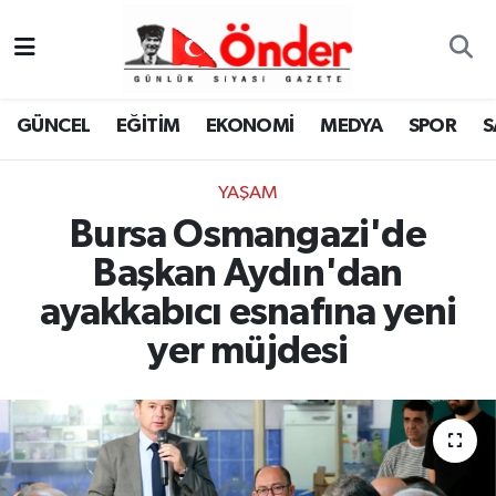
GÜNCEL
Zonguldak Nöbetçi Eczaneler
GÜNCEL
EĞİTİM
EKONOMİ
MEDYA
SPOR
S
EĞİTİM
Zonguldak Hava Durumu
YAŞAM
EKONOMİ
Zonguldak Namaz Vakitleri
Bursa Osmangazi'de
MEDYA
Zonguldak Trafik Yoğunluk Haritası
Başkan Aydın'dan
ayakkabıcı esnafına yeni
SPOR
TFF 3.Lig 4.Grup Puan Durumu ve Fikstür
yer müjdesi
SAĞLIK
Tüm Manşetler
KÜLTÜR-SANAT
Son Dakika Haberleri
YAŞAM
Haber Arşivi