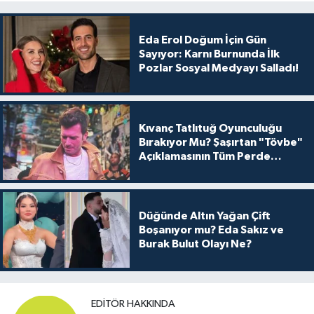
Eda Erol Doğum İçin Gün
Sayıyor: Karnı Burnunda İlk
Pozlar Sosyal Medyayı Salladı!
Kıvanç Tatlıtuğ Oyunculuğu
Bırakıyor Mu? Şaşırtan "Tövbe"
Açıklamasının Tüm Perde
Arkası
Düğünde Altın Yağan Çift
Boşanıyor mu? Eda Sakız ve
Burak Bulut Olayı Ne?
EDITÖR HAKKINDA