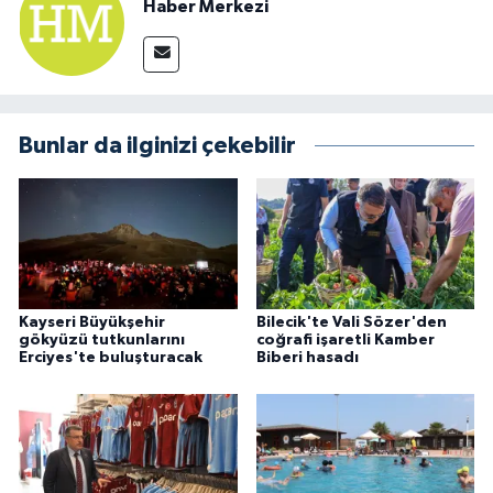
Haber Merkezi
Bunlar da ilginizi çekebilir
Kayseri Büyükşehir
Bilecik'te Vali Sözer'den
gökyüzü tutkunlarını
coğrafi işaretli Kamber
Erciyes'te buluşturacak
Biberi hasadı