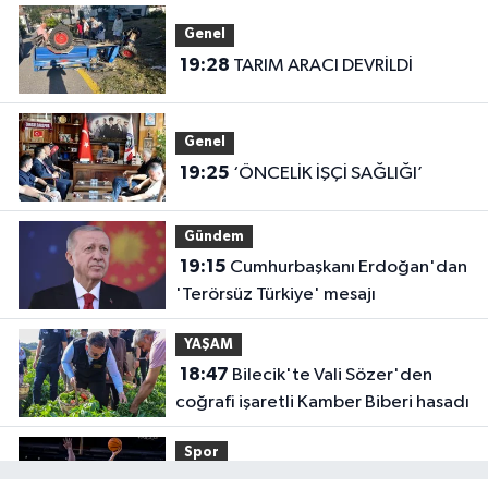
Genel
19:28
TARIM ARACI DEVRİLDİ
Genel
19:25
‘ÖNCELİK İŞÇİ SAĞLIĞI’
Gündem
19:15
Cumhurbaşkanı Erdoğan'dan
'Terörsüz Türkiye' mesajı
YAŞAM
18:47
Bilecik'te Vali Sözer'den
coğrafi işaretli Kamber Biberi hasadı
Spor
18:41
TOFAŞ potada yeni sezonu