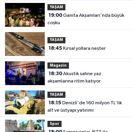
YAŞAM
19:00
Ganita Akşamları'nda büyük
coşku
YAŞAM
18:45
Kırsal yollara neşter
Magazin
18:30
Akustik sahne yaz
akşamlarına ritim katıyor
YAŞAM
18:15
Denizli'de 160 milyon TL'lik
alt ve üstyapı yatırımı
Spor
18:00