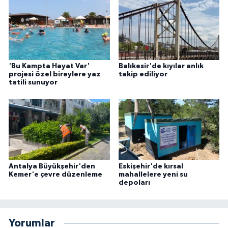
'Bu Kampta Hayat Var'
Balıkesir'de kıyılar anlık
projesi özel bireylere yaz
takip ediliyor
tatili sunuyor
Antalya Büyükşehir'den
Eskişehir'de kırsal
Kemer'e çevre düzenleme
mahallelere yeni su
depoları
Yorumlar