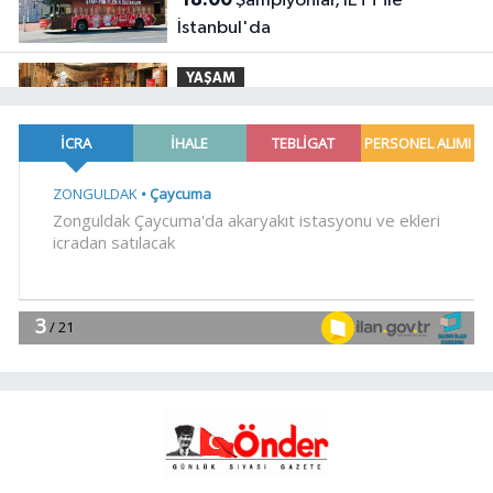
Şampiyonlar, İETT ile
İstanbul'da
YAŞAM
17:45
Ayvalık'ta üretici ve el emeği
pazarı renk katıyor
YAŞAM
17:30
DAĞDER ve BUMEV'den
eğitim için güç birliği
YAŞAM
17:17
Bursa Büyükşehir
Harmancık'ta da yolları yeniliyor
YAŞAM
17:15
İpsala OSB'nin gelişimi için
kritik ziyaret