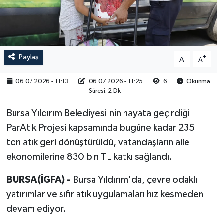
RESMİ İLAN
Paylaş
-
+
A
A
06.07.2026 - 11:13
06.07.2026 - 11:25
6
Okunma
Süresi: 2 Dk
Bursa Yıldırım Belediyesi'nin hayata geçirdiği
ParAtık Projesi kapsamında bugüne kadar 235
ton atık geri dönüştürüldü, vatandaşların aile
ekonomilerine 830 bin TL katkı sağlandı.
BURSA(İGFA) -
Bursa Yıldırım'da, çevre odaklı
yatırımlar ve sıfır atık uygulamaları hız kesmeden
devam ediyor.