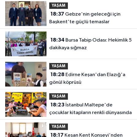
YAŞAM
18:37
Gebze'nin geleceği için
Başkent'te güçlü temaslar
18:34
Bursa Tabip Odası: Hekimlik 5
dakikaya sığmaz
YAŞAM
18:28
Edirne Keşan'dan Elazığ'a
gönül köprüsü
YAŞAM
18:23
İstanbul Maltepe'de
çocuklar kitapların renkli dünyasında
YAŞAM
18:17
Keşan Kent Konseyi'nden