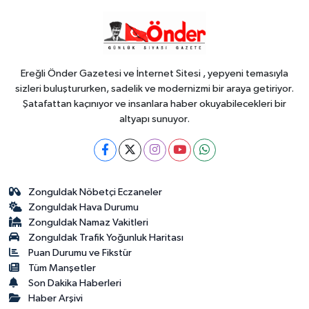
YAŞAM
17:45
Keşan'da 177 milyon liralık
yeni Hükümet Konağı'nın temeli
atıldı
Ereğli Önder Gazetesi ve İnternet Sitesi , yepyeni temasıyla
sizleri buluştururken, sadelik ve modernizmi bir araya getiriyor.
Şatafattan kaçınıyor ve insanlara haber okuyabilecekleri bir
altyapı sunuyor.
Zonguldak Nöbetçi Eczaneler
Zonguldak Hava Durumu
Zonguldak Namaz Vakitleri
Zonguldak Trafik Yoğunluk Haritası
Puan Durumu ve Fikstür
Tüm Manşetler
Son Dakika Haberleri
Haber Arşivi