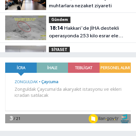
muhtarlara nezaket ziyareti
Gündem
18:14
Hakkari'de JİHA destekli
operasyonda 253 kilo esrar ele
geçirildi
SİYASET
18:06
İzmir Karabağlar Meclisi'nde
komisyonlar yeniden şekillendi
YAŞAM
18:00
Keşan eski İlçe Millî Eğitim
Müdürü vefatının yıl dönümünde
anıldı
YAŞAM
17:51
İzmit'te 3 Çınar Çocuk Evi
için kura çekimi gerçekleştirildi