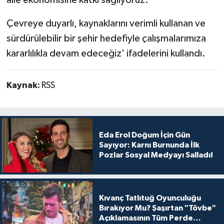
aile ekonomisine katkı sağlıyoruz.
Çevreye duyarlı, kaynaklarını verimli kullanan ve
sürdürülebilir bir şehir hedefiyle çalışmalarımıza
kararlılıkla devam edeceğiz' ifadelerini kullandı.
Kaynak:
RSS
Eda Erol Doğum İçin Gün
Sayıyor: Karnı Burnunda İlk
Pozlar Sosyal Medyayı Salladı!
Kıvanç Tatlıtuğ Oyunculuğu
Bırakıyor Mu? Şaşırtan "Tövbe"
Açıklamasının Tüm Perde