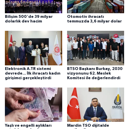
Bilişim 500'de 39 milyar
Otomotiv ihracatı
dolarlık dev hacim
temmuzda 3,6 milyar dolar
Elektronik A.TR sistemi
BTSO Başkanı Burkay, 2030
devrede... İlk ihracatı kadın
vizyonunu 62. Meslek
girişimci gerçekleştirdi
Komitesi ile değerlendirdi
Yaşlı ve engelli aylıkları
Mardin TSO dijitalde