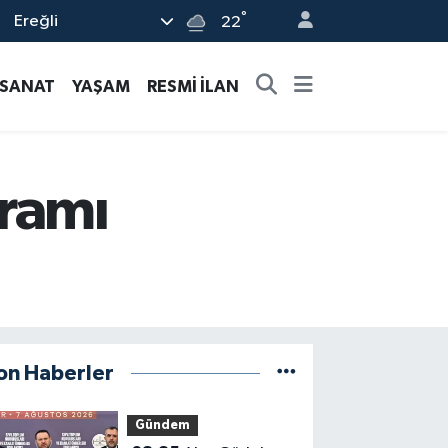
°
Ereğli
22
-SANAT
YAŞAM
RESMİ İLAN
yramı
on Haberler
Gündem