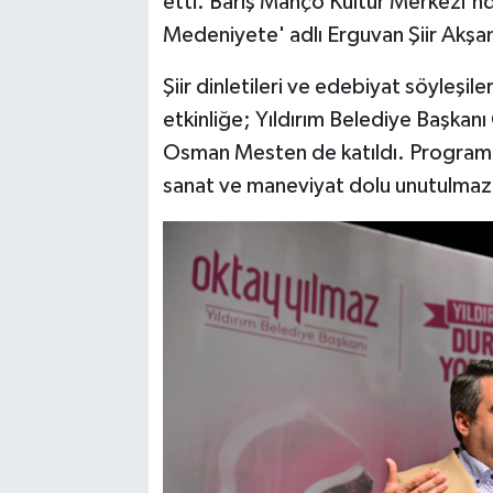
etti. Barış Manço Kültür Merkezi'nd
Medeniyete' adlı Erguvan Şiir Akşamı
Şiir dinletileri ve edebiyat söyleşil
etkinliğe; Yıldırım Belediye Başkanı
Osman Mesten de katıldı. Programda s
sanat ve maneviyat dolu unutulmaz 