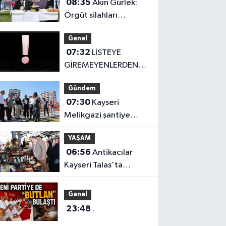
08:35
Akın Gürlek:
Örgüt silahları
bırakacak, mağaraları
Genel
boşaltacak
07:32
LİSTEYE
GİREMEYENLERDEN
SERT AÇIKLAMA
Gündem
07:30
Kayseri
Melikgazi şantiye
alanına döndü
YAŞAM
06:56
Antikacılar
Kayseri Talas'ta
buluşuyor
Genel
23:48
.