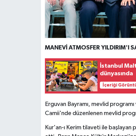
MANEVİ ATMOSFER YILDIRIM'I S
İstanbul Mal
dünyasında
İçeriği Görünt
Erguvan Bayramı, mevlid programı ve
Camii'nde düzenlenen mevlid progra
Kur'an-ı Kerim tilaveti ile başlayan