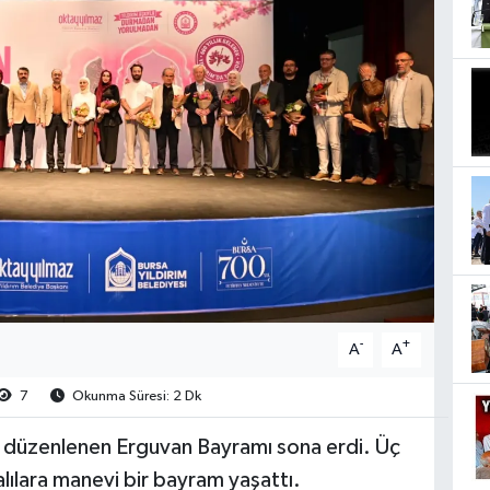
-
+
A
A
7
Okunma Süresi: 2 Dk
an düzenlenen Erguvan Bayramı sona erdi. Üç
alılara manevi bir bayram yaşattı.