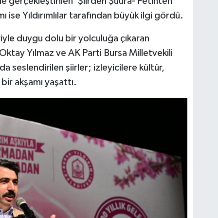
e gerçekleştirilen 'Şiirden Şuura- Fetihten
 ise Yıldırımlılar tarafından büyük ilgi gördü.
eriyle duygu dolu bir yolculuğa çıkaran
 Oktay Yılmaz ve AK Parti Bursa Milletvekili
eslendirilen şiirler; izleyicilere kültür,
bir akşamı yaşattı.