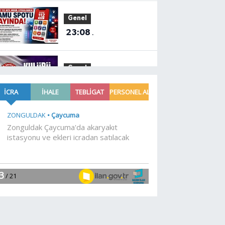
Genel
23:08
.
Genel
21:21
.
EĞİTİM
21:01
Moritanyalı
öğrencilerden MEB'e
ziyaret
EĞİTİM
20:57
Bakan Tekin
üniversite adaylarıyla
tecrübe paylaştı
Gündem
20:53
688 milyon TL