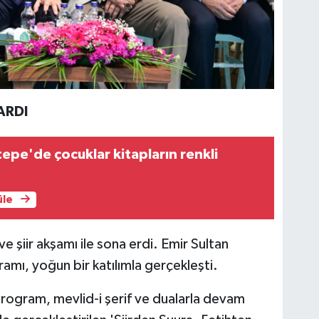
ARDI
tepe'de çocuklar kitapların renkli
üle
 şiir akşamı ile sona erdi. Emir Sultan
mı, yoğun bir katılımla gerçekleşti.
 program, mevlid-i şerif ve dualarla devam