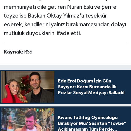
memnuniyeti dile getiren Nuran Eski ve Şerife
teyze ise Başkan Oktay Yılmaz'a teşekkür
ederek, kendilerini yalnız bırakmamasından dolayı
mutluluk duyduklarını ifade etti.
Kaynak:
RSS
Eda Erol Doğum İçin Gün
Sayıyor: Karnı Burnunda İlk
Pozlar Sosyal Medyayı Salladı!
Kıvanç Tatlıtuğ Oyunculuğu
Bırakıyor Mu? Şaşırtan "Tövbe"
Açıklamasının Tüm Perde