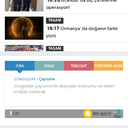
16:20
İstanbul'da suç çetelerine
operasyon!
YAŞAM
16:17
Ormanya'da doğanın farklı
yüzü
YAŞAM
16:11
Gaziantep'te Yaz Kur'an
Kursu öğrencilerine bisikletli ödül
YAŞAM
16:06
Manisa'da 25 yıllık soruna
neşter
YAŞAM
16:02
BİK'ten gazete ve internet
haber sitelerine mevzuat eğitimi