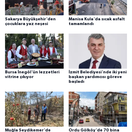
Sakarya Büyükşehir'den
Manisa Kula'da sıcak asfalt
çocuklara yaz neşesi
tamamlandı
Bursa İnegöl'ün lezzetleri
İzmit Belediyesi'nde iki yeni
vitrine çıkıyor
başkan yardımcısı göreve
başladı
Muğla Seydikemer'de
Ordu Gölköy'de 70 bina