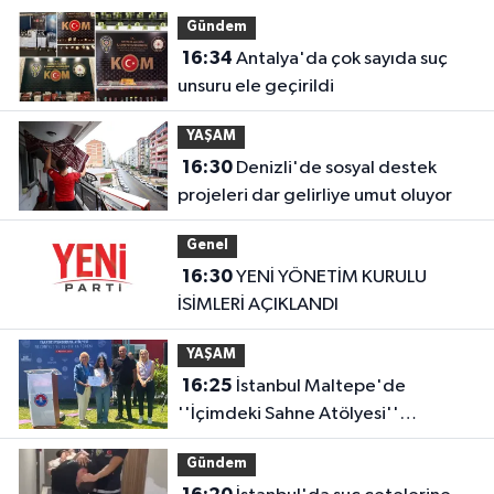
Gündem
16:34
Antalya'da çok sayıda suç
unsuru ele geçirildi
YAŞAM
16:30
Denizli'de sosyal destek
projeleri dar gelirliye umut oluyor
Genel
16:30
YENİ YÖNETİM KURULU
İSİMLERİ AÇIKLANDI
YAŞAM
16:25
İstanbul Maltepe'de
''İçimdeki Sahne Atölyesi''
katılımcıları belgelerini aldı
Gündem