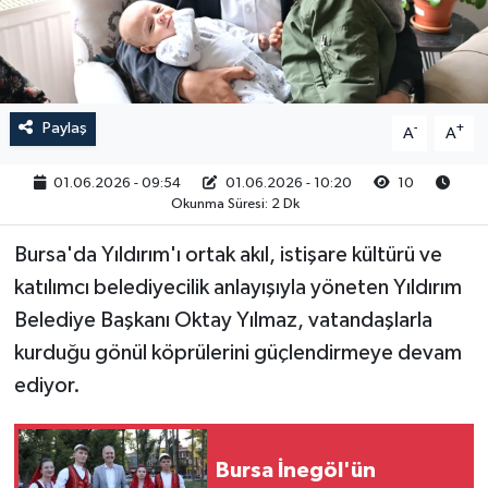
RESMİ İLAN
Paylaş
-
+
A
A
01.06.2026 - 09:54
01.06.2026 - 10:20
10
Okunma Süresi: 2 Dk
Bursa'da Yıldırım'ı ortak akıl, istişare kültürü ve
katılımcı belediyecilik anlayışıyla yöneten Yıldırım
Belediye Başkanı Oktay Yılmaz, vatandaşlarla
kurduğu gönül köprülerini güçlendirmeye devam
ediyor.
Bursa İnegöl'ün