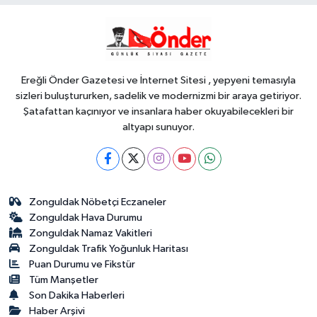
YAŞAM
15:58
Sakarya'da 3 mahalleye
daha sportif yatırım
Ereğli Önder Gazetesi ve İnternet Sitesi , yepyeni temasıyla
sizleri buluştururken, sadelik ve modernizmi bir araya getiriyor.
Şatafattan kaçınıyor ve insanlara haber okuyabilecekleri bir
altyapı sunuyor.
Zonguldak Nöbetçi Eczaneler
Zonguldak Hava Durumu
Zonguldak Namaz Vakitleri
Zonguldak Trafik Yoğunluk Haritası
Puan Durumu ve Fikstür
Tüm Manşetler
Son Dakika Haberleri
Haber Arşivi