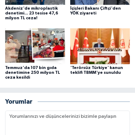
Akdeniz'de mikroplastik
İçişleri Bakanı Çiftçi'den
denetimi... 23 tesise 47,6
YÖK ziyareti
milyon TL ceza!
Temmuz'da 107 bin gıda
'Terörsüz Türkiye' kanun
denetimine 250 milyon TL
teklifi TBMM'ye sunuldu
ceza kesildi
Yorumlar