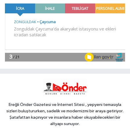
memleket tek yürek
YAŞAM
11:57
Edirne Keşan'da Önkal
Kılavuz'dan anlamlı çalışma
YAŞAM
11:50
Su stresi çağı yaklaşıyor!
Uzmanlardan Türkiye için uyarı
YAŞAM
11:42
İzmir Efes Selçuk'ta engelsiz
yaşamda üreterek güçleniyorlar
Ereğli Önder Gazetesi ve İnternet Sitesi , yepyeni temasıyla
sizleri buluştururken, sadelik ve modernizmi bir araya getiriyor.
Şatafattan kaçınıyor ve insanlara haber okuyabilecekleri bir
altyapı sunuyor.