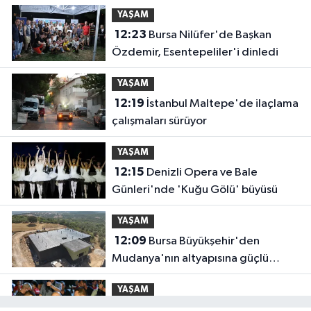
Çalıştayı
YAŞAM
12:23
Bursa Nilüfer'de Başkan
Özdemir, Esentepeliler'i dinledi
YAŞAM
12:19
İstanbul Maltepe'de ilaçlama
çalışmaları sürüyor
YAŞAM
12:15
Denizli Opera ve Bale
Günleri'nde 'Kuğu Gölü' büyüsü
YAŞAM
12:09
Bursa Büyükşehir'den
Mudanya'nın altyapısına güçlü
yatırım
YAŞAM
12:02
Balıkesirspor sevdası için