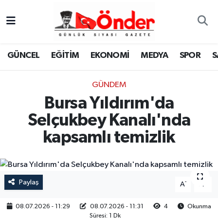
GÜNCEL
Zonguldak Nöbetçi Eczaneler
GÜNCEL
EĞİTİM
EKONOMİ
MEDYA
SPOR
S
EĞİTİM
Zonguldak Hava Durumu
GÜNDEM
EKONOMİ
Zonguldak Namaz Vakitleri
Bursa Yıldırım'da
MEDYA
Zonguldak Trafik Yoğunluk Haritası
Selçukbey Kanalı'nda
kapsamlı temizlik
SPOR
TFF 3.Lig 4.Grup Puan Durumu ve Fikstür
SAĞLIK
Tüm Manşetler
Paylaş
-
+
A
A
KÜLTÜR-SANAT
Son Dakika Haberleri
08.07.2026 - 11:29
08.07.2026 - 11:31
4
Okunma
YAŞAM
Haber Arşivi
Süresi: 1 Dk