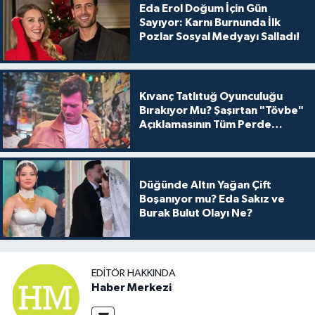
Eda Erol Doğum İçin Gün
Sayıyor: Karnı Burnunda İlk
Pozlar Sosyal Medyayı Salladı!
Kıvanç Tatlıtuğ Oyunculuğu
Bırakıyor Mu? Şaşırtan "Tövbe"
Açıklamasının Tüm Perde
Arkası
Düğünde Altın Yağan Çift
Boşanıyor mu? Eda Sakız ve
Burak Bulut Olayı Ne?
EDITÖR HAKKINDA
Haber Merkezi