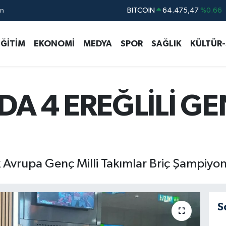
ın
DOLAR
47,5971
%0.05
EURO
55,1336
%0.18
EĞİTİM
EKONOMİ
MEDYA
SPOR
SAĞLIK
KÜLTÜR
STERLİN
64,2534
%0.22
GRAM ALTIN
6527.85
%0.54
BİST100
13.703
%0
DA 4 EREĞLİLİ G
BITCOIN
64.475,47
%0.66
 Avrupa Genç Milli Takımlar Briç Şampiyona
S