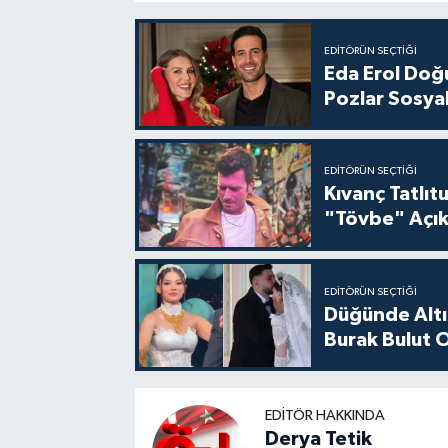
EDITÖRÜN SEÇTIĞI
Eda Erol Doğu
Pozlar Sosyal
EDITÖRÜN SEÇTIĞI
Kıvanç Tatlı
"Tövbe" Açık
EDITÖRÜN SEÇTIĞI
Düğünde Altı
Burak Bulut O
EDITÖR HAKKINDA
Derya Tetik