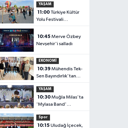
YAŞAM
11:00
Türkiye Kültür
Yolu Festivali
Nevşehir'de tam gaz
sürüyor
10:45
Merve Özbey
Nevşehir'i salladı
EKONOMİ
10:39
Mühendis Tek-
Sen Bayındırlık'tan
tarihi adım: İlk şube
YAŞAM
Diyarbakır'da açıldı
10:30
Muğla Milas'ta
'Mylasa Band'
izdihamı
Spor
10:15
Uludağ İçecek,