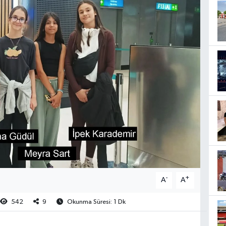
-
+
A
A
542
9
Okunma Süresi: 1 Dk