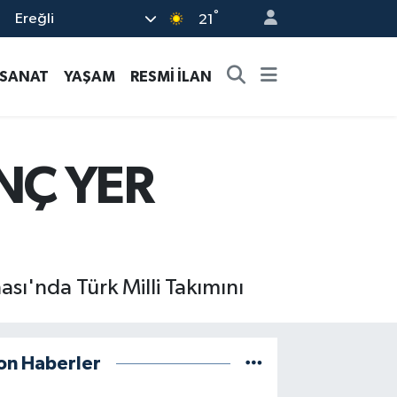
°
Ereğli
21
-SANAT
YAŞAM
RESMİ İLAN
ENÇ YER
sı'nda Türk Milli Takımını
on Haberler