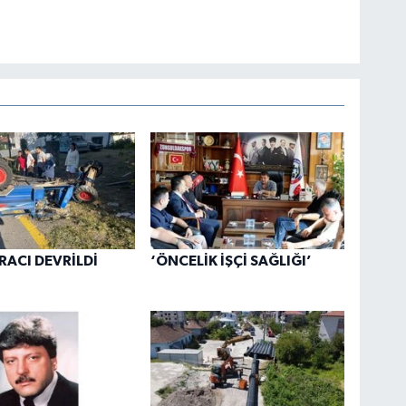
RACI DEVRİLDİ
‘ÖNCELİK İŞÇİ SAĞLIĞI’