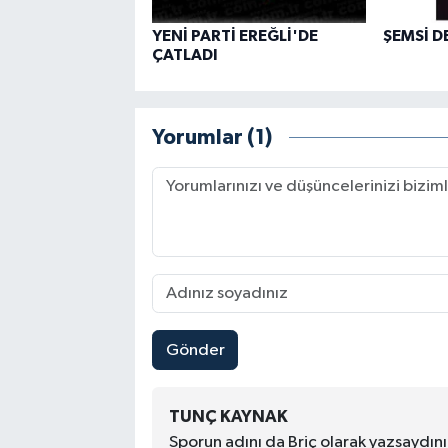
YENİ PARTİ EREĞLİ'DE
ŞEMSİ D
ÇATLADI
Yorumlar (1)
Gönder
TUNÇ KAYNAK
Sporun adını da Briç olarak yazsaydını