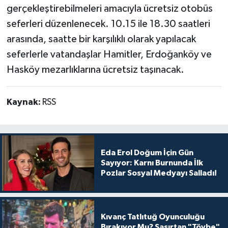
gerçekleştirebilmeleri amacıyla ücretsiz otobüs
seferleri düzenlenecek. 10.15 ile 18.30 saatleri
arasında, saatte bir karşılıklı olarak yapılacak
seferlerle vatandaşlar Hamitler, Erdoğanköy ve
Hasköy mezarlıklarına ücretsiz taşınacak.
Kaynak:
RSS
Eda Erol Doğum İçin Gün
Sayıyor: Karnı Burnunda İlk
Pozlar Sosyal Medyayı Salladı!
Kıvanç Tatlıtuğ Oyunculuğu
Bırakıyor Mu? Şaşırtan "Tövbe"