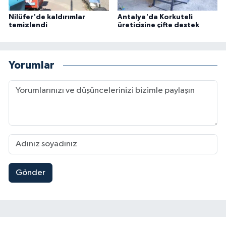
Nilüfer'de kaldırımlar
Antalya'da Korkuteli
temizlendi
üreticisine çifte destek
Yorumlar
Gönder