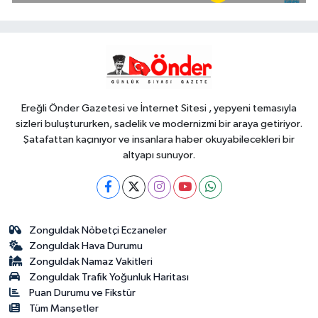
Harmancık'ta da yolları yeniliyor
YAŞAM
17:15
İpsala OSB'nin gelişimi için
kritik ziyaret
Ereğli Önder Gazetesi ve İnternet Sitesi , yepyeni temasıyla
sizleri buluştururken, sadelik ve modernizmi bir araya getiriyor.
Şatafattan kaçınıyor ve insanlara haber okuyabilecekleri bir
altyapı sunuyor.
Zonguldak Nöbetçi Eczaneler
Zonguldak Hava Durumu
Zonguldak Namaz Vakitleri
Zonguldak Trafik Yoğunluk Haritası
Puan Durumu ve Fikstür
Tüm Manşetler