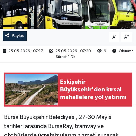
RESMİ İLAN
Paylaş
-
+
A
A
25.05.2026 - 07:17
25.05.2026 - 07:20
9
Okunma
Süresi: 1 Dk
Eskişehir
Büyükşehir'den kırsal
mahallelere yol yatırımı
Bursa Büyükşehir Belediyesi, 27-30 Mayıs
tarihleri arasında BursaRay, tramvay ve
otobüslerde ücretsiz ulaşım hizmeti sunacak.