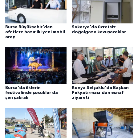
Bursa Büyükşehir'den
Sakarya'da ücretsiz
afetlere hazır iki yeni mobil
doğalgaza kavuşacaklar
araç
Bursa'da ilklerin
Konya Selçuklu'da Başkan
festivalinde çocuklar da
Pekyatırmacı'dan esnaf
şen şakrak
ziyareti