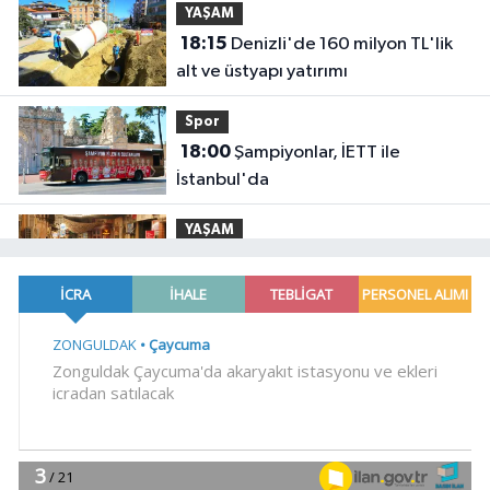
YAŞAM
18:15
Denizli'de 160 milyon TL'lik
alt ve üstyapı yatırımı
Spor
18:00
Şampiyonlar, İETT ile
İstanbul'da
YAŞAM
17:45
Ayvalık'ta üretici ve el emeği
pazarı renk katıyor
YAŞAM
17:30
DAĞDER ve BUMEV'den
eğitim için güç birliği
YAŞAM
17:17
Bursa Büyükşehir