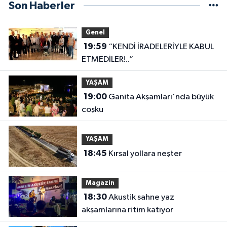
Son Haberler
Genel
19:59
“KENDİ İRADELERİYLE KABUL
ETMEDİLER!..”
YAŞAM
19:00
Ganita Akşamları'nda büyük
coşku
YAŞAM
18:45
Kırsal yollara neşter
Magazin
18:30
Akustik sahne yaz
akşamlarına ritim katıyor