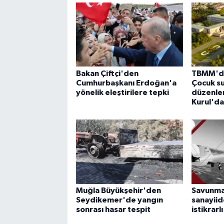
Bakan Çiftçi'den
TBMM'de
Cumhurbaşkanı Erdoğan'a
Çocuk suç
yönelik eleştirilere tepki
düzenle
Kurul'd
Muğla Büyükşehir'den
Savunma 
Seydikemer'de yangın
sanayiid
sonrası hasar tespit
istikrarl