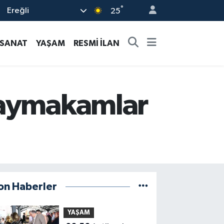
°
Ereğli
25
-SANAT
YAŞAM
RESMİ İLAN
kaymakamlar
on Haberler
YAŞAM