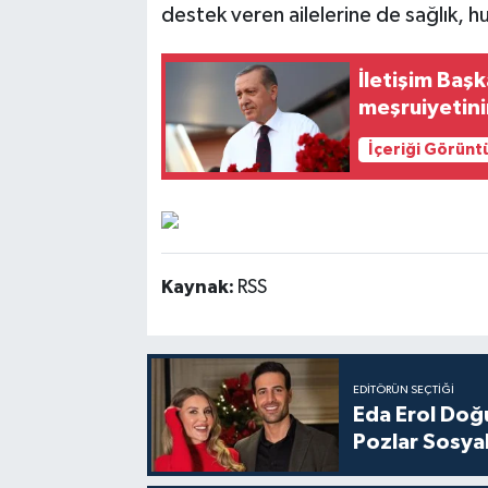
destek veren ailelerine de sağlık, hu
İletişim Baş
meşruiyetini
İçeriği Görünt
Kaynak:
RSS
EDITÖRÜN SEÇTIĞI
Eda Erol Doğu
Pozlar Sosyal