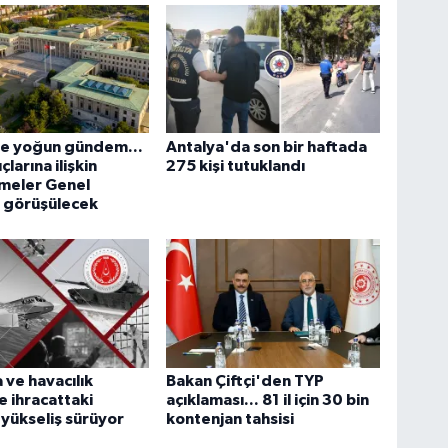
 yoğun gündem...
Antalya'da son bir haftada
larına ilişkin
275 kişi tutuklandı
meler Genel
a görüşülecek
ve havacılık
Bakan Çiftçi'den TYP
e ihracattaki
açıklaması... 81 il için 30 bin
ı yükseliş sürüyor
kontenjan tahsisi