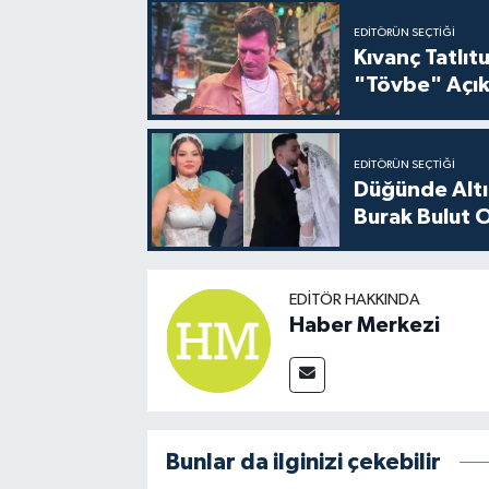
EDITÖRÜN SEÇTIĞI
Kıvanç Tatlı
"Tövbe" Açık
EDITÖRÜN SEÇTIĞI
Düğünde Altı
Burak Bulut O
EDITÖR HAKKINDA
Haber Merkezi
Bunlar da ilginizi çekebilir