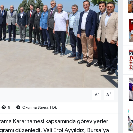
-
+
A
A
9
Okunma Süresi: 1 Dk
i Atama Kararnamesi kapsamında görev yerleri
amı düzenledi. Vali Erol Ayyıldız, Bursa'ya