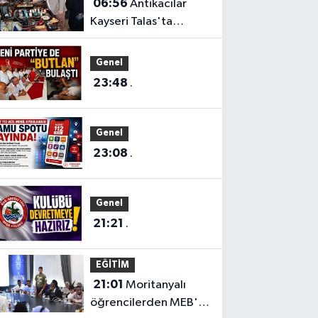
06:56
Antikacılar
Kayseri Talas'ta
buluşuyor
Genel
23:48
.
Genel
23:08
.
Genel
21:21
.
EĞİTİM
21:01
Moritanyalı
öğrencilerden MEB'e