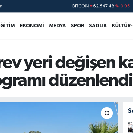
ın
DOLAR
47,5391
%0.05
EURO
54,7783
%-0.08
EĞİTİM
EKONOMİ
MEDYA
SPOR
SAĞLIK
KÜLTÜR
STERLİN
63,9310
%-0.38
GRAM ALTIN
6201.28
%0.42
BİST100
13.386
%-53
rev yeri değişen 
rogramı düzenlendi
S