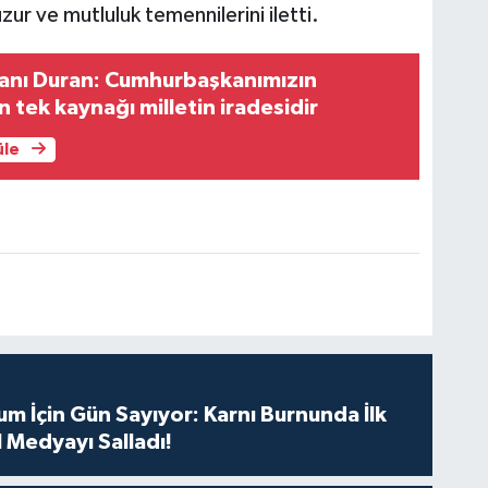
zur ve mutluluk temennilerini iletti.
kanı Duran: Cumhurbaşkanımızın
n tek kaynağı milletin iradesidir
üle
m İçin Gün Sayıyor: Karnı Burnunda İlk
 Medyayı Salladı!