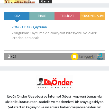
Genel
19:59
“KENDİ İRADELERİYLE KABUL
ETMEDİLER!..”
YAŞAM
19:00
Ganita Akşamları'nda büyük
coşku
YAŞAM
18:45
Kırsal yollara neşter
Magazin
18:30
Akustik sahne yaz
akşamlarına ritim katıyor
Ereğli Önder Gazetesi ve İnternet Sitesi , yepyeni temasıyla
sizleri buluştururken, sadelik ve modernizmi bir araya getiriyor.
Şatafattan kaçınıyor ve insanlara haber okuyabilecekleri bir