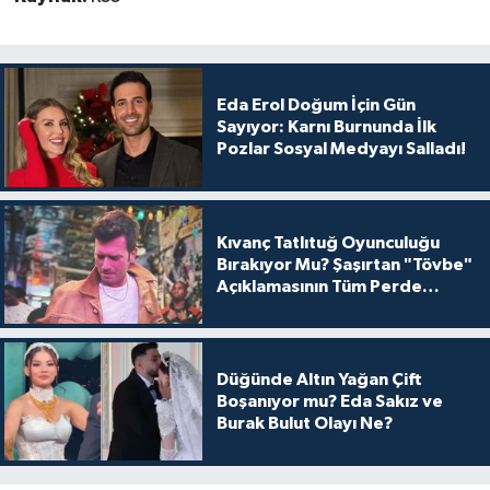
Eda Erol Doğum İçin Gün
Sayıyor: Karnı Burnunda İlk
Pozlar Sosyal Medyayı Salladı!
Kıvanç Tatlıtuğ Oyunculuğu
Bırakıyor Mu? Şaşırtan "Tövbe"
Açıklamasının Tüm Perde
Arkası
Düğünde Altın Yağan Çift
Boşanıyor mu? Eda Sakız ve
Burak Bulut Olayı Ne?