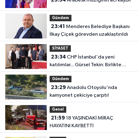
Arabesk müziğinin acı kaybı!
Gündem
23:41
Menderes Belediye Başkanı
İlkay Çiçek görevden uzaklaştırıldı
SİYASET
23:34
CHP İstanbul'da yeni
katılımlar... Gürsel Tekin: Birlikte
başaracağız
Gündem
23:29
Anadolu Otoyolu'nda
kamyonet çekiciye çarptı!
Genel
21:59
18 YAŞINDAKİ MİRAÇ
HAYATINI KAYBETTİ