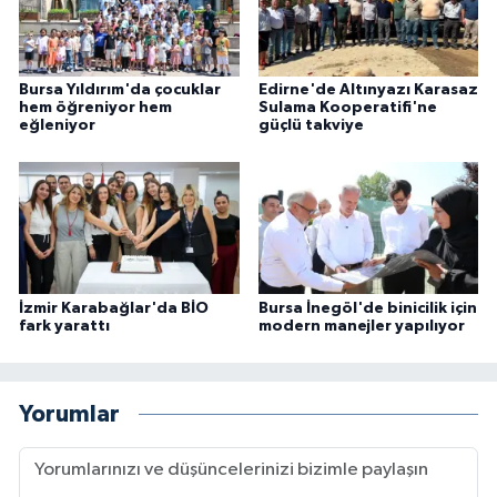
Bursa Yıldırım'da çocuklar
Edirne'de Altınyazı Karasaz
hem öğreniyor hem
Sulama Kooperatifi'ne
eğleniyor
güçlü takviye
İzmir Karabağlar'da BİO
Bursa İnegöl'de binicilik için
fark yarattı
modern manejler yapılıyor
Yorumlar