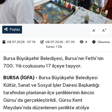
RESMİ İLAN
Paylaş
-
+
A
A
08.07.2026 - 07:16
08.07.2026 - 07:30
8
Okunma
Süresi: 1 Dk
Bursa Büyükşehir Belediyesi, Bursa'nın Fethi'nin
700. Yılı coşkusunu 17 ilçeye taşıyor.
BURSA (İGFA) -
Bursa Büyükşehir Belediyesi
Kültür, Sanat ve Sosyal İşler Dairesi Başkanlığı
tarafından planlanan ilçe şenliklerinin ikincisi
Gürsu'da gerçekleştirildi. Gürsu Kent
Meydanı'nda düzenlenen şenlikte atölye