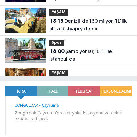
YAŞAM
18:15
Denizli'de 160 milyon TL'lik
alt ve üstyapı yatırımı
Spor
18:00
Şampiyonlar, İETT ile
İstanbul'da
YAŞAM
17:45
Ayvalık'ta üretici ve el emeği
pazarı renk katıyor
YAŞAM
17:30
DAĞDER ve BUMEV'den
eğitim için güç birliği
YAŞAM