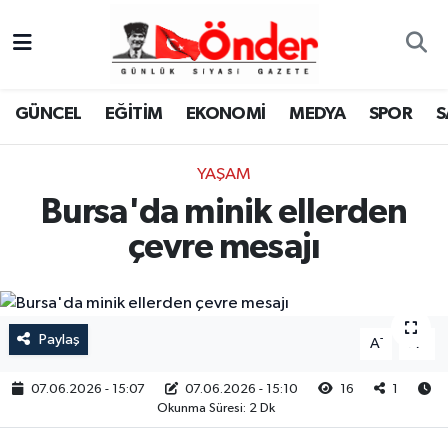
GÜNCEL
Zonguldak Nöbetçi Eczaneler
GÜNCEL
EĞİTİM
EKONOMİ
MEDYA
SPOR
S
EĞİTİM
Zonguldak Hava Durumu
YAŞAM
EKONOMİ
Zonguldak Namaz Vakitleri
Bursa'da minik ellerden
MEDYA
Zonguldak Trafik Yoğunluk Haritası
çevre mesajı
SPOR
TFF 3.Lig 4.Grup Puan Durumu ve Fikstür
SAĞLIK
Tüm Manşetler
Paylaş
-
+
A
A
KÜLTÜR-SANAT
Son Dakika Haberleri
07.06.2026 - 15:07
07.06.2026 - 15:10
16
1
Okunma Süresi: 2 Dk
YAŞAM
Haber Arşivi