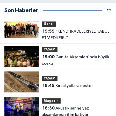
Son Haberler
Genel
19:59
“KENDİ İRADELERİYLE KABUL
ETMEDİLER!..”
YAŞAM
19:00
Ganita Akşamları'nda büyük
coşku
YAŞAM
18:45
Kırsal yollara neşter
Magazin
18:30
Akustik sahne yaz
akşamlarına ritim katıyor