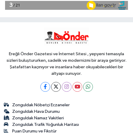
17:17
Bursa Büyükşehir
Harmancık'ta da yolları yeniliyor
YAŞAM
17:15
İpsala OSB'nin gelişimi için
kritik ziyaret
Ereğli Önder Gazetesi ve İnternet Sitesi , yepyeni temasıyla
sizleri buluştururken, sadelik ve modernizmi bir araya getiriyor.
Şatafattan kaçınıyor ve insanlara haber okuyabilecekleri bir
altyapı sunuyor.
Zonguldak Nöbetçi Eczaneler
Zonguldak Hava Durumu
Zonguldak Namaz Vakitleri
Zonguldak Trafik Yoğunluk Haritası
Puan Durumu ve Fikstür