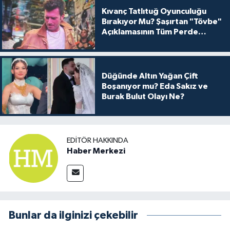
Kıvanç Tatlıtuğ Oyunculuğu
Bırakıyor Mu? Şaşırtan "Tövbe"
Açıklamasının Tüm Perde
Arkası
Düğünde Altın Yağan Çift
Boşanıyor mu? Eda Sakız ve
Burak Bulut Olayı Ne?
EDITÖR HAKKINDA
Haber Merkezi
Bunlar da ilginizi çekebilir