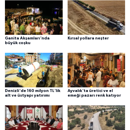
Ganita Akşamları'nda
Kırsal yollara neşter
büyük coşku
Denizli'de 160 milyon TL'lik
Ayvalık'ta üretici ve el
alt ve üstyapı yatırımı
emeği pazarı renk katıyor