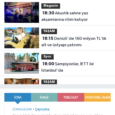
Magazin
18:30
Akustik sahne yaz
akşamlarına ritim katıyor
YAŞAM
18:15
Denizli'de 160 milyon TL'lik
alt ve üstyapı yatırımı
Spor
18:00
Şampiyonlar, İETT ile
İstanbul'da
YAŞAM
17:45
Ayvalık'ta üretici ve el emeği
pazarı renk katıyor
YAŞAM
17:30
DAĞDER ve BUMEV'den