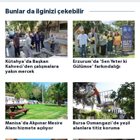
Bunlar da ilginizi çekebilir
Kütahya'da Başkan
Erzurum'da 'Sen Yeter ki
Kahveci'den çalışmalara
Gülümse' farkındalığı
yakın mercek
Manisa'da Akpınar Mesire
Bursa Osmangazi'de yeşil
Alanı hizmete açılıyor
alanlara titiz koruma