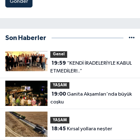
Gönder
Son Haberler
Genel
19:59
“KENDİ İRADELERİYLE KABUL
ETMEDİLER!..”
YAŞAM
19:00
Ganita Akşamları'nda büyük
coşku
YAŞAM
18:45
Kırsal yollara neşter