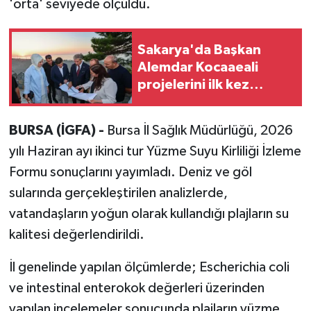
'orta' seviyede ölçüldü.
Sakarya'da Başkan
Alemdar Kocaaeali
projelerini ilk kez
paylaştı
BURSA (İGFA) -
Bursa İl Sağlık Müdürlüğü, 2026
yılı Haziran ayı ikinci tur Yüzme Suyu Kirliliği İzleme
Formu sonuçlarını yayımladı. Deniz ve göl
sularında gerçekleştirilen analizlerde,
vatandaşların yoğun olarak kullandığı plajların su
kalitesi değerlendirildi.
İl genelinde yapılan ölçümlerde; Escherichia coli
ve intestinal enterokok değerleri üzerinden
yapılan incelemeler sonucunda plajların yüzme