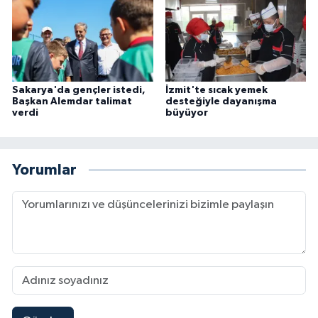
Sakarya'da gençler istedi,
İzmit'te sıcak yemek
Başkan Alemdar talimat
desteğiyle dayanışma
verdi
büyüyor
Yorumlar