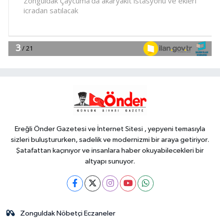
eğitim için güç birliği
YAŞAM
17:17
Bursa Büyükşehir
Harmancık'ta da yolları yeniliyor
YAŞAM
17:15
İpsala OSB'nin gelişimi için
kritik ziyaret
Ereğli Önder Gazetesi ve İnternet Sitesi , yepyeni temasıyla
sizleri buluştururken, sadelik ve modernizmi bir araya getiriyor.
Şatafattan kaçınıyor ve insanlara haber okuyabilecekleri bir
altyapı sunuyor.
Zonguldak Nöbetçi Eczaneler