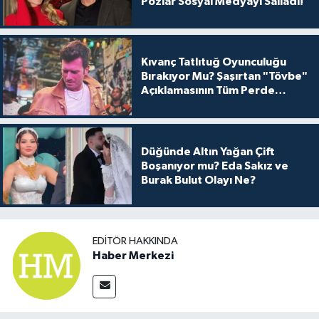
Pozlar Sosyal Medyayı Salladı!
Kıvanç Tatlıtuğ Oyunculuğu
Bırakıyor Mu? Şaşırtan "Tövbe"
Açıklamasının Tüm Perde
Arkası
Düğünde Altın Yağan Çift
Boşanıyor mu? Eda Sakız ve
Burak Bulut Olayı Ne?
EDITÖR HAKKINDA
Haber Merkezi