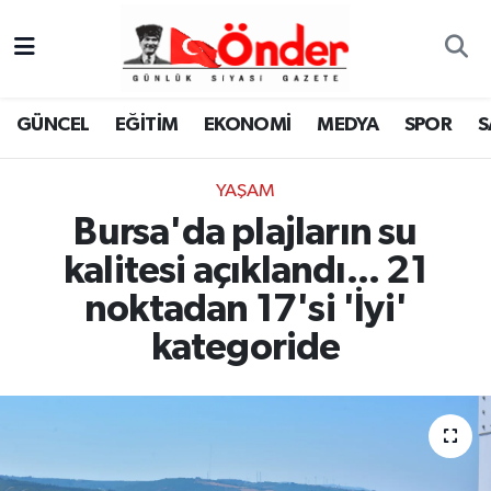
GÜNCEL
Zonguldak Nöbetçi Eczaneler
GÜNCEL
EĞİTİM
EKONOMİ
MEDYA
SPOR
S
EĞİTİM
Zonguldak Hava Durumu
YAŞAM
EKONOMİ
Zonguldak Namaz Vakitleri
Bursa'da plajların su
MEDYA
Zonguldak Trafik Yoğunluk Haritası
kalitesi açıklandı... 21
noktadan 17'si 'İyi'
SPOR
TFF 3.Lig 4.Grup Puan Durumu ve Fikstür
kategoride
SAĞLIK
Tüm Manşetler
KÜLTÜR-SANAT
Son Dakika Haberleri
YAŞAM
Haber Arşivi