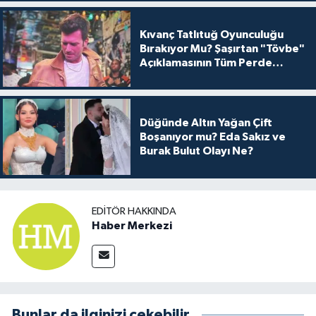
Kıvanç Tatlıtuğ Oyunculuğu
Bırakıyor Mu? Şaşırtan "Tövbe"
Açıklamasının Tüm Perde
Arkası
Düğünde Altın Yağan Çift
Boşanıyor mu? Eda Sakız ve
Burak Bulut Olayı Ne?
EDITÖR HAKKINDA
Haber Merkezi
Bunlar da ilginizi çekebilir