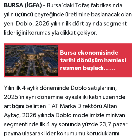
BURSA (İGFA) -
Bursa'daki Tofaş fabrikasında
yılın üçüncü çeyreğinde üretimine başlanacak olan
yeni Doblo, 2026 yılının ilk dört ayında segment
liderliğini korumasıyla dikkat çekiyor.
Bursa ekonomisinde
tarihi dönüşüm hamlesi
resmen başladı...
TEKNOSAB KOBİ
OSB'de başvurular
Yılın ilk 4 aylık döneminde Doblo satışlarının,
başladı
2025'in aynı dönemine kıyasla iki katın üzerinde
arttığını belirten FIAT Marka Direktörü Altan
Aytaç, 2026 yılında Doblo modelimizle minivan
segmentinde ilk 4 ay sonunda yüzde 23,7 pazar
payına ulaşarak lider konumumu koruduklarını