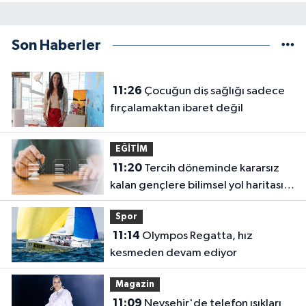
Son Haberler
11:26
Çocuğun diş sağlığı sadece
fırçalamaktan ibaret değil
EĞİTİM
11:20
Tercih döneminde kararsız
kalan gençlere bilimsel yol haritası...
Halen kararsızsanız bu testi çözün!
Spor
11:14
Olympos Regatta, hız
kesmeden devam ediyor
Magazin
11:09
Nevşehir'de telefon ışıkları