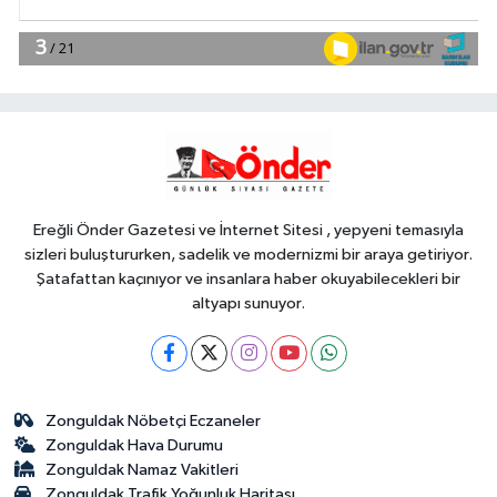
Magazin
10:33
Simge'nin doğum günü
sahnede kutlandı!
YAŞAM
10:26
Karamürsel Plaj Yolu
Caddesi'ne özel asfalt dokunuşu
Ereğli Önder Gazetesi ve İnternet Sitesi , yepyeni temasıyla
sizleri buluştururken, sadelik ve modernizmi bir araya getiriyor.
Şatafattan kaçınıyor ve insanlara haber okuyabilecekleri bir
altyapı sunuyor.
Zonguldak Nöbetçi Eczaneler
Zonguldak Hava Durumu
Zonguldak Namaz Vakitleri
Zonguldak Trafik Yoğunluk Haritası