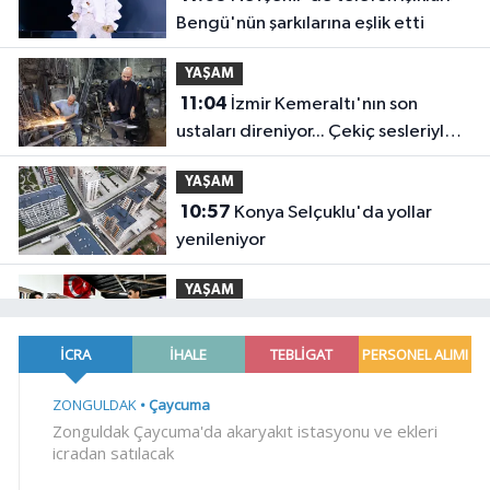
Bengü'nün şarkılarına eşlik etti
YAŞAM
11:04
İzmir Kemeraltı'nın son
ustaları direniyor... Çekiç sesleriyle
yaşayan miras
YAŞAM
10:57
Konya Selçuklu'da yollar
yenileniyor
YAŞAM
10:46
Aytmatov'un mirası Antalya
Muratpaşa'da büyüyor
EĞİTİM
10:38
Üniversitelerde yeni dönem!
Akademik sahtekârlığa hapis,
öğrencilere dönüş yolu