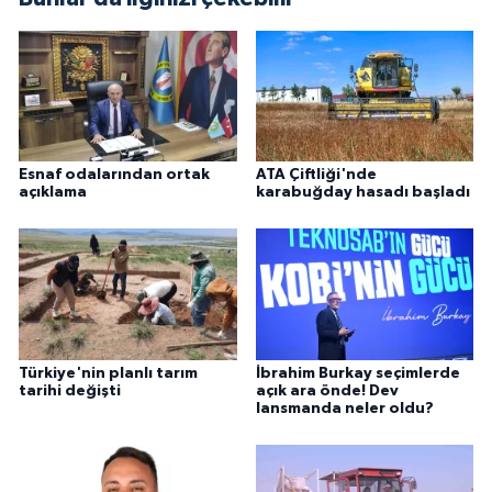
Esnaf odalarından ortak
ATA Çiftliği'nde
açıklama
karabuğday hasadı başladı
Türkiye'nin planlı tarım
İbrahim Burkay seçimlerde
tarihi değişti
açık ara önde! Dev
lansmanda neler oldu?