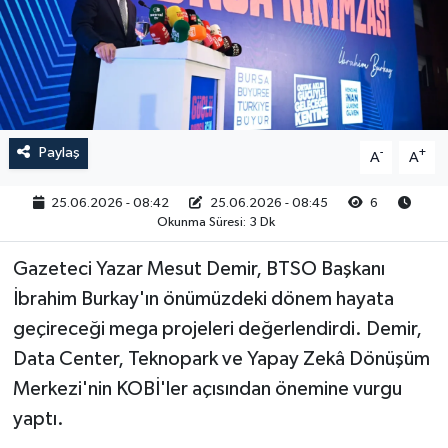
RESMİ İLAN
Paylaş
-
+
A
A
25.06.2026 - 08:42
25.06.2026 - 08:45
6
Okunma Süresi: 3 Dk
Gazeteci Yazar Mesut Demir, BTSO Başkanı
İbrahim Burkay'ın önümüzdeki dönem hayata
geçireceği mega projeleri değerlendirdi. Demir,
Data Center, Teknopark ve Yapay Zekâ Dönüşüm
Merkezi'nin KOBİ'ler açısından önemine vurgu
yaptı.