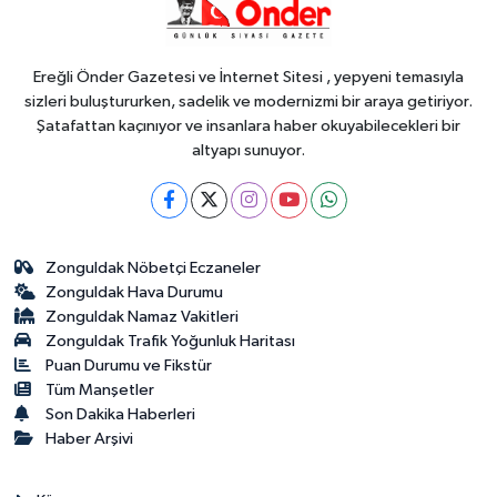
18:48
.
Ereğli Önder Gazetesi ve İnternet Sitesi , yepyeni temasıyla
sizleri buluştururken, sadelik ve modernizmi bir araya getiriyor.
Şatafattan kaçınıyor ve insanlara haber okuyabilecekleri bir
altyapı sunuyor.
Zonguldak Nöbetçi Eczaneler
Zonguldak Hava Durumu
Zonguldak Namaz Vakitleri
Zonguldak Trafik Yoğunluk Haritası
Puan Durumu ve Fikstür
Tüm Manşetler
Son Dakika Haberleri
Haber Arşivi