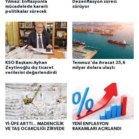
Yılmaz: Enflasyonla
Dezenflasyon süreci
mücadelede kararlı
sürüyor
politikalar sürecek
KSO Başkanı Ayhan
Temmuz'da ihracat 25,6
Zeytinoğlu dış ticaret
milyar dolara ulaştı
verilerini değerlendirdi
Yİ-ÜFE ARTTI... MADENCİLİK
YENİ ENFLASYON
VE TAŞ OCAKÇILIĞI ZİRVEDE
RAKAMLARI AÇIKLANDI