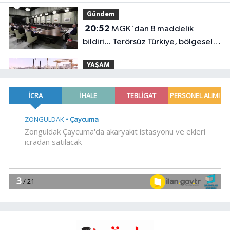
yatırımı
Gündem
20:52
MGK'dan 8 maddelik
bildiri... Terörsüz Türkiye, bölgesel
güvenlik ve Gazze mesajı
YAŞAM
19:02
Yakıt barcı filosuna iki yeni
gemi
Teknoloji
18:52
Türk Tarih Kurumu'ndan tarihi
içerikler tek platformda
EKONOMİ
18:49
Fındık alım fiyatları
açıklandı... Alımlar 24 Ağustos'ta
başlıyor
Genel