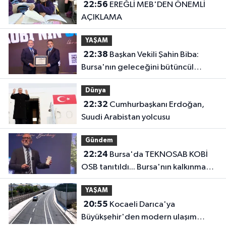
22:56
EREĞLİ MEB'DEN ÖNEMLİ
AÇIKLAMA
YAŞAM
22:38
Başkan Vekili Şahin Biba:
Bursa'nın geleceğini bütüncül
anlayışla planlıyoruz
Dünya
22:32
Cumhurbaşkanı Erdoğan,
Suudi Arabistan yolcusu
Gündem
22:24
Bursa'da TEKNOSAB KOBİ
OSB tanıtıldı... Bursa'nın kalkınma
yolculuğunda yeni dönem
YAŞAM
20:55
Kocaeli Darıca'ya
Büyükşehir'den modern ulaşım