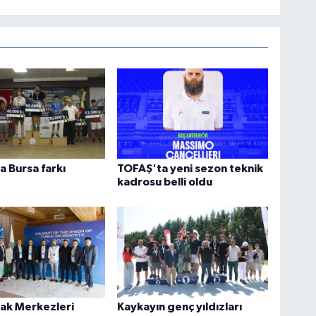
a Bursa farkı
TOFAŞ'ta yeni sezon teknik
kadrosu belli oldu
ak Merkezleri
Kaykayın genç yıldızları