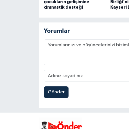
çocukların gelişimine
Birliği'n
cimnastik desteği
Kayseri 
Yorumlar
Gönder