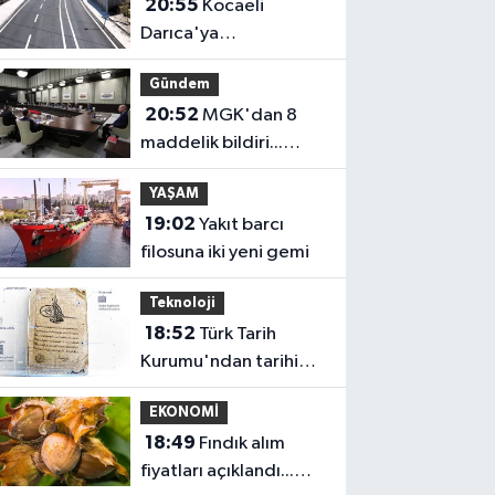
20:55
Kocaeli
Darıca'ya
Büyükşehir'den
Gündem
modern ulaşım yatırımı
20:52
MGK'dan 8
maddelik bildiri...
Terörsüz Türkiye,
YAŞAM
bölgesel güvenlik ve
19:02
Yakıt barcı
Gazze mesajı
filosuna iki yeni gemi
Teknoloji
18:52
Türk Tarih
Kurumu'ndan tarihi
içerikler tek
EKONOMİ
platformda
18:49
Fındık alım
fiyatları açıklandı...