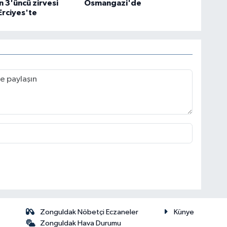
in 3'üncü zirvesi
Osmangazi'de
Erciyes'te
Zonguldak Nöbetçi Eczaneler
Künye
Zonguldak Hava Durumu