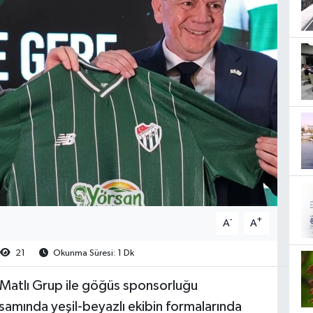
-
+
A
A
21
Okunma Süresi: 1 Dk
Matlı Grup ile göğüs sponsorluğu
samında yeşil-beyazlı ekibin formalarında