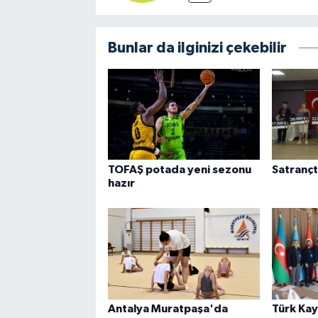
Bunlar da ilginizi çekebilir
TOFAŞ potada yeni sezonu
Satrançt
hazır
Antalya Muratpaşa'da
Türk Kay