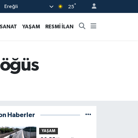
°
Ereğli
25
-SANAT
YAŞAM
RESMİ İLAN
göğüs
on Haberler
YAŞAM