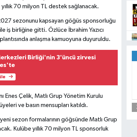
 yıllık 70 milyon TL destek sağlanacak.
2027 sezonunu kapsayan göğüs sponsorluğu
le iş birliğine gitti. Özlüce İbrahim Yazıcı
oplantısında anlaşma kamuoyuna duyuruldu.
rkezleri Birliği'nin 3'üncü zirvesi
yes'te
üle
ı Enes Çelik, Matlı Grup Yönetim Kurulu
yeleri ve basın mensupları katıldı.
yeni sezon formalarının göğsünde Matlı Grup
cak. Kulübe yıllık 70 milyon TL sponsorluk