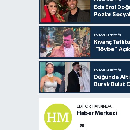
EDITÖRÜN SEÇTIĞI
Eda Erol Doğu
Pozlar Sosyal
EDITÖRÜN SEÇTIĞI
Kıvanç Tatlı
"Tövbe" Açık
EDITÖRÜN SEÇTIĞI
Düğünde Altı
Burak Bulut O
EDITÖR HAKKINDA
Haber Merkezi