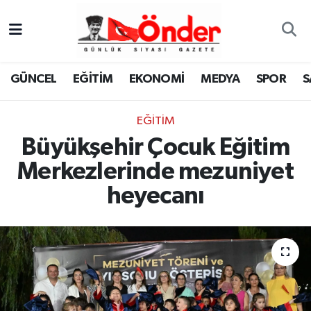
GÜNCEL
Zonguldak Nöbetçi Eczaneler
GÜNCEL
EĞİTİM
EKONOMİ
MEDYA
SPOR
S
EĞİTİM
Zonguldak Hava Durumu
EĞİTİM
EKONOMİ
Zonguldak Namaz Vakitleri
Büyükşehir Çocuk Eğitim
MEDYA
Zonguldak Trafik Yoğunluk Haritası
Merkezlerinde mezuniyet
heyecanı
SPOR
TFF 3.Lig 4.Grup Puan Durumu ve Fikstür
SAĞLIK
Tüm Manşetler
KÜLTÜR-SANAT
Son Dakika Haberleri
YAŞAM
Haber Arşivi