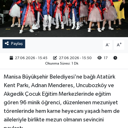
RESMİ İLAN
Paylaş
-
+
A
A
27.06.2026 - 15:45
27.06.2026 - 15:50
17
Okunma Süresi: 1 Dk
Manisa Büyükşehir Belediyesi'ne bağlı Atatürk
Kent Parkı, Adnan Menderes, Uncubozköy ve
Akgedik Çocuk Eğitim Merkezlerinde eğitim
gören 96 minik öğrenci, düzenlenen mezuniyet
törenlerinde hem karne heyecanı yaşadı hem de
aileleriyle birlikte mezun olmanın sevincini