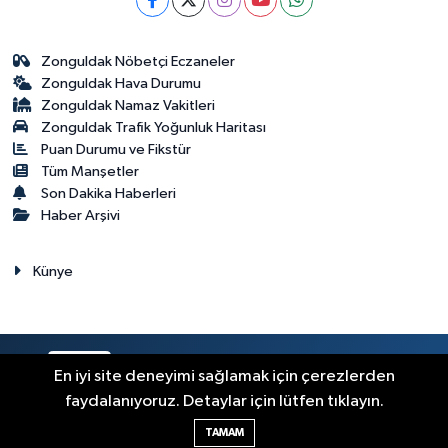
Zonguldak Nöbetçi Eczaneler
Zonguldak Hava Durumu
Zonguldak Namaz Vakitleri
Zonguldak Trafik Yoğunluk Haritası
Puan Durumu ve Fikstür
Tüm Manşetler
Son Dakika Haberleri
Haber Arşivi
Künye
RSS
Copyright © 2023. Her hakkı saklıdır.
En iyi site deneyimi sağlamak için çerezlerden
faydalanıyoruz. Detaylar için lütfen tıklayın.
Haber Yazılımı:
TE Bilişim
TAMAM