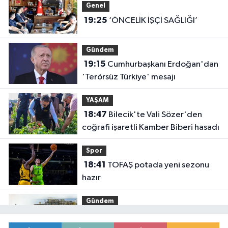
Genel
19:25
‘ÖNCELİK İŞÇİ SAĞLIĞI’
Gündem
19:15
Cumhurbaşkanı Erdoğan'dan
'Terörsüz Türkiye' mesajı
YAŞAM
18:47
Bilecik'te Vali Sözer'den
coğrafi işaretli Kamber Biberi hasadı
Spor
18:41
TOFAŞ potada yeni sezonu
hazır
Gündem
18:36
Osman Gazi platformu