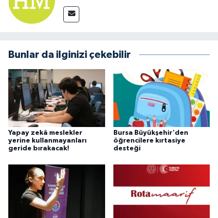
Bunlar da ilginizi çekebilir
Yapay zekâ meslekler
Bursa Büyükşehir'den
yerine kullanmayanları
öğrencilere kırtasiye
geride bırakacak!
desteği