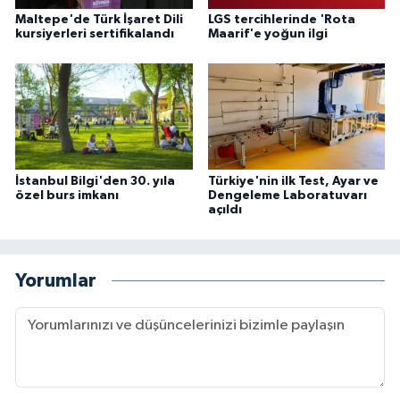
Maltepe'de Türk İşaret Dili
LGS tercihlerinde 'Rota
kursiyerleri sertifikalandı
Maarif'e yoğun ilgi
İstanbul Bilgi'den 30. yıla
Türkiye'nin ilk Test, Ayar ve
özel burs imkanı
Dengeleme Laboratuvarı
açıldı
Yorumlar