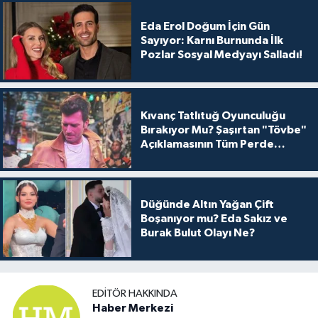
Eda Erol Doğum İçin Gün
Sayıyor: Karnı Burnunda İlk
Pozlar Sosyal Medyayı Salladı!
Kıvanç Tatlıtuğ Oyunculuğu
Bırakıyor Mu? Şaşırtan "Tövbe"
Açıklamasının Tüm Perde
Arkası
Düğünde Altın Yağan Çift
Boşanıyor mu? Eda Sakız ve
Burak Bulut Olayı Ne?
EDITÖR HAKKINDA
Haber Merkezi