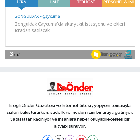
Eylül'de göreve başlayacak...
Gabar'da günlük petrol üretimi 83
YAŞAM
bin 200 varile ulaştı
18:30
Trabzonspor'a büyük destek
YAŞAM
18:23
'Bu Kampta Hayat Var'
projesi özel bireylere yaz tatili
sunuyor
YAŞAM
18:17
Balıkesir'de kıyılar anlık takip
ediliyor
Ereğli Önder Gazetesi ve İnternet Sitesi , yepyeni temasıyla
sizleri buluştururken, sadelik ve modernizmi bir araya getiriyor.
Şatafattan kaçınıyor ve insanlara haber okuyabilecekleri bir
altyapı sunuyor.