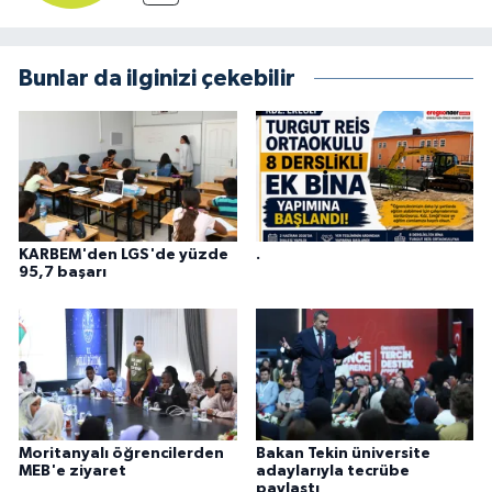
Bunlar da ilginizi çekebilir
KARBEM'den LGS'de yüzde
.
95,7 başarı
Moritanyalı öğrencilerden
Bakan Tekin üniversite
MEB'e ziyaret
adaylarıyla tecrübe
paylaştı