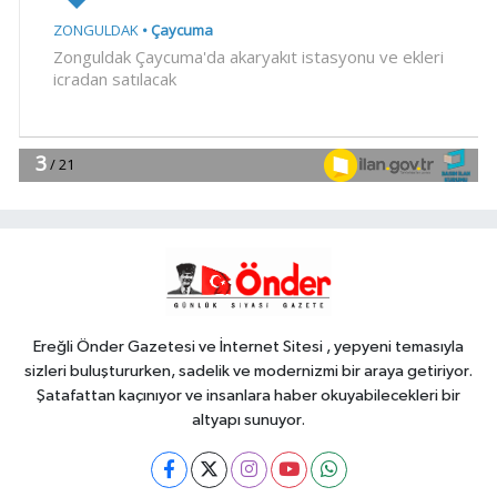
katkı
Genel
10:06
BAKANLIKTAN KIRTASİYE
ÜRÜNLERİNE DENETİM
Genel
10:04
.
Gündem
10:03
Meclis'te kritik gün!
'Terörsüz Türkiye' teklifinde gözler
Genel Kurul'da
Ereğli Önder Gazetesi ve İnternet Sitesi , yepyeni temasıyla
sizleri buluştururken, sadelik ve modernizmi bir araya getiriyor.
Şatafattan kaçınıyor ve insanlara haber okuyabilecekleri bir
altyapı sunuyor.