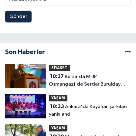
Gönder
Son Haberler
SİYASET
10:37
Bursa'da MHP
Osmangazi'de Serdar Burulday
dönemi
YAŞAM
10:33
Ankara'da Kayahan şarkıları
yankılandı
YAŞAM