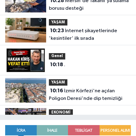
10:28
Mersin'de Takanlı'ya sulama
borusu desteği
YAŞAM
10:23
İnternet şikayetlerinde
'kesintiler' ilk sırada
Genel
10:18
.
YAŞAM
10:16
İzmir Körfezi'ne açılan
Poligon Deresi'nde dip temizliği
EKONOMİ
10:08
Antalya Muratpaşa'da kadın
kooperatiflerinden yerel ekonomiye