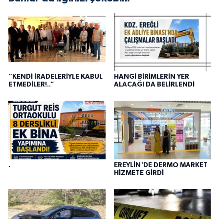
“KENDİ İRADELERİYLE KABUL
HANGİ BİRİMLERİN YER
ETMEDİLER!..”
ALACAĞI DA BELİRLENDİ
.
EREYLİN'DE DERMO MARKET
HİZMETE GİRDİ