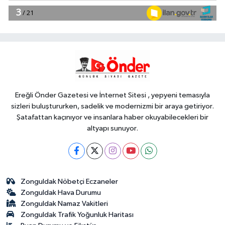
14:46
Sakarya'da 'Mutluluk Tırı'
mahalle mahalle geziyor
Genel
14:37
DENİZE GİRMEK YASAKLANDI
Ereğli Önder Gazetesi ve İnternet Sitesi , yepyeni temasıyla
sizleri buluştururken, sadelik ve modernizmi bir araya getiriyor.
Şatafattan kaçınıyor ve insanlara haber okuyabilecekleri bir
altyapı sunuyor.
Zonguldak Nöbetçi Eczaneler
Zonguldak Hava Durumu
Zonguldak Namaz Vakitleri
Zonguldak Trafik Yoğunluk Haritası