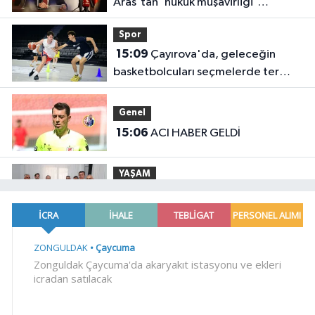
Aras'tan 'hukuk müşavirliği'
açıklaması
Spor
15:09
Çayırova'da, geleceğin
basketbolcuları seçmelerde ter
döktü
Genel
15:06
ACI HABER GELDİ
YAŞAM
15:04
AFAD'dan Yozgat'ta EYY
konutlarına ziyaret
YAŞAM
14:57
Gaziantep'te Dülük Baba
Zaviyesi ve Türbesi asıl yerinde
yeniden inşa edilecek
YAŞAM