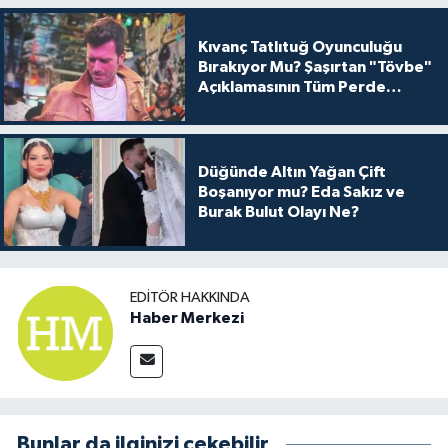
Kıvanç Tatlıtuğ Oyunculuğu
Bırakıyor Mu? Şaşırtan "Tövbe"
Açıklamasının Tüm Perde
Arkası
Düğünde Altın Yağan Çift
Boşanıyor mu? Eda Sakız ve
Burak Bulut Olayı Ne?
EDITÖR HAKKINDA
Haber Merkezi
Bunlar da ilginizi çekebilir