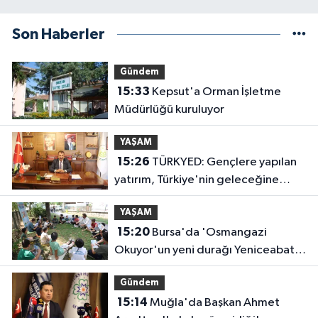
Son Haberler
Gündem
15:33
Kepsut'a Orman İşletme
Müdürlüğü kuruluyor
YAŞAM
15:26
TÜRKYED: Gençlere yapılan
yatırım, Türkiye'nin geleceğine
yatırımdır
YAŞAM
15:20
Bursa'da 'Osmangazi
Okuyor'un yeni durağı Yeniceabat
oldu
Gündem
15:14
Muğla'da Başkan Ahmet