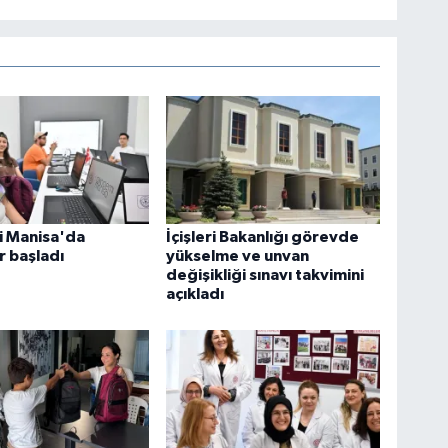
 Manisa'da
İçişleri Bakanlığı görevde
r başladı
yükselme ve unvan
değişikliği sınavı takvimini
açıkladı