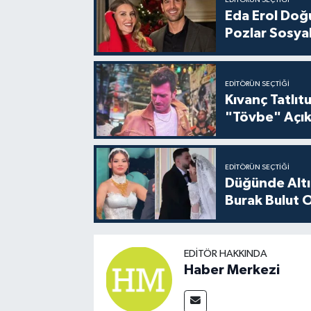
EDITÖRÜN SEÇTIĞI
Eda Erol Doğu
Pozlar Sosyal
EDITÖRÜN SEÇTIĞI
Kıvanç Tatlı
"Tövbe" Açık
EDITÖRÜN SEÇTIĞI
Düğünde Altı
Burak Bulut O
EDITÖR HAKKINDA
Haber Merkezi