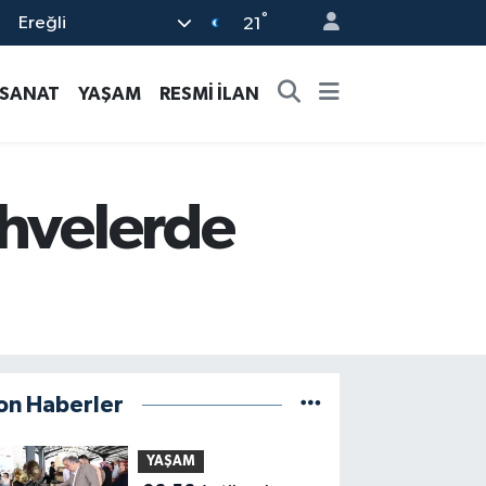
°
Ereğli
21
-SANAT
YAŞAM
RESMİ İLAN
ahvelerde
on Haberler
YAŞAM