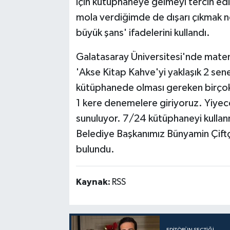
için kütüphaneye gelmeyi tercih edi
mola verdiğimde de dışarı çıkmak no
büyük şans' ifadelerini kullandı.
Galatasaray Üniversitesi'nde matem
'Akse Kitap Kahve'yi yaklaşık 2 sene
kütüphanede olması gereken birçok
1 kere denemelere giriyoruz. Yiyece
sunuluyor. 7/24 kütüphaneyi kullanma
Belediye Başkanımız Bünyamin Çiftç
bulundu.
Kaynak:
RSS