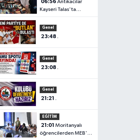
06:56
Antikacılar
Kayseri Talas'ta
buluşuyor
Genel
23:48
.
Genel
23:08
.
Genel
21:21
.
EĞİTİM
21:01
Moritanyalı
öğrencilerden MEB'e