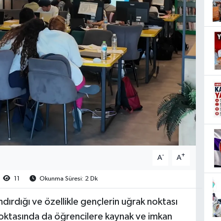
-
+
A
A
11
Okunma Süresi: 2 Dk
dırdığı ve özellikle gençlerin uğrak noktası
 noktasında da öğrencilere kaynak ve imkan