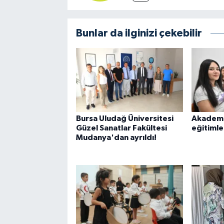
Bunlar da ilginizi çekebilir
Bursa Uludağ Üniversitesi
Akademi
Güzel Sanatlar Fakültesi
eğitimle
Mudanya'dan ayrıldı!