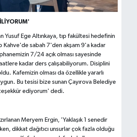
İLİYORUM'
 Yusuf Ege Altınkaya, tıp fakültesi hedefinin
ap Kahve'de sabah 7'den akşam 9'a kadar
üphanemizin 7/24 açık olması sayesinde
tlere kadar ders çalışabiliyorum. Disiplini
u. Kafemizin olması da özellikle yararlı
 uygun. Bu tesisi bize sunan Çayırova Belediye
teşekkür ediyorum' dedi.
ırlanan Meryem Ergin, 'Yaklaşık 1 senedir
en, dikkat dağıtıcı unsurlar çok fazla olduğu