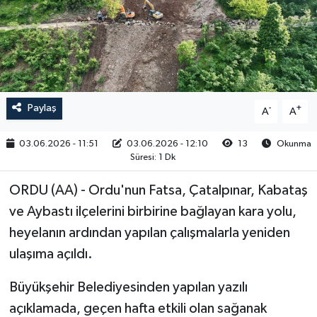
RESMİ İLAN
Paylaş
-
+
A
A
03.06.2026 - 11:51
03.06.2026 - 12:10
13
Okunma
Süresi: 1 Dk
ORDU (AA) - Ordu'nun Fatsa, Çatalpınar, Kabataş
ve Aybastı ilçelerini birbirine bağlayan kara yolu,
heyelanın ardından yapılan çalışmalarla yeniden
ulaşıma açıldı.
Büyükşehir Belediyesinden yapılan yazılı
açıklamada, geçen hafta etkili olan sağanak