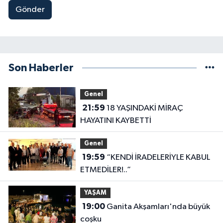
Gönder
Son Haberler
Genel
21:59
18 YAŞINDAKİ MİRAÇ
HAYATINI KAYBETTİ
Genel
19:59
“KENDİ İRADELERİYLE KABUL
ETMEDİLER!..”
YAŞAM
19:00
Ganita Akşamları'nda büyük
coşku