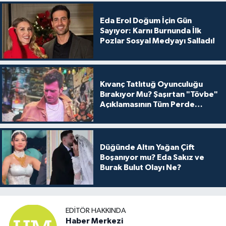
Eda Erol Doğum İçin Gün
Sayıyor: Karnı Burnunda İlk
Pozlar Sosyal Medyayı Salladı!
Kıvanç Tatlıtuğ Oyunculuğu
Bırakıyor Mu? Şaşırtan "Tövbe"
Açıklamasının Tüm Perde
Arkası
Düğünde Altın Yağan Çift
Boşanıyor mu? Eda Sakız ve
Burak Bulut Olayı Ne?
EDITÖR HAKKINDA
Haber Merkezi