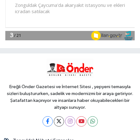
17:45
Ayvalık'ta üretici ve el emeği
pazarı renk katıyor
YAŞAM
17:30
DAĞDER ve BUMEV'den
eğitim için güç birliği
YAŞAM
17:17
Bursa Büyükşehir
Harmancık'ta da yolları yeniliyor
Ereğli Önder Gazetesi ve İnternet Sitesi , yepyeni temasıyla
sizleri buluştururken, sadelik ve modernizmi bir araya getiriyor.
Şatafattan kaçınıyor ve insanlara haber okuyabilecekleri bir
altyapı sunuyor.