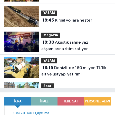
YAŞAM
18:45
Kırsal yollara neşter
Magazin
18:30
Akustik sahne yaz
akşamlarına ritim katıyor
YAŞAM
18:15
Denizli'de 160 milyon TL'lik
alt ve üstyapı yatırımı
Spor
18:00
Şampiyonlar, İETT ile
İstanbul'da
YAŞAM